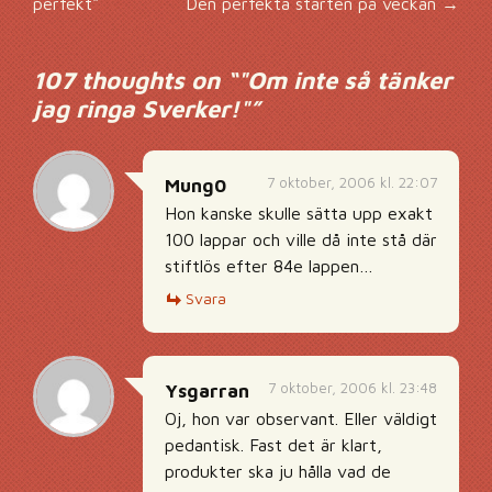
perfekt"
Den perfekta starten på veckan
→
107 thoughts on “
"Om inte så tänker
jag ringa Sverker!"
”
7 oktober, 2006 kl. 22:07
Mung0
Hon kanske skulle sätta upp exakt
100 lappar och ville då inte stå där
stiftlös efter 84e lappen…
Svara
7 oktober, 2006 kl. 23:48
Ysgarran
Oj, hon var observant. Eller väldigt
pedantisk. Fast det är klart,
produkter ska ju hålla vad de