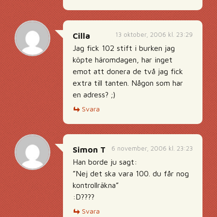
13 oktober, 2006 kl. 23:29
Cilla
Jag fick 102 stift i burken jag
köpte häromdagen, har inget
emot att donera de två jag fick
extra till tanten. Någon som har
en adress? ;)
Svara
6 november, 2006 kl. 23:23
Simon T
Han borde ju sagt:
”Nej det ska vara 100. du får nog
kontrollräkna”
:D????
Svara