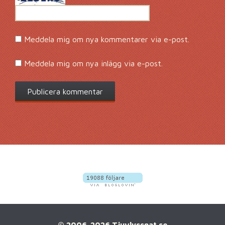
Meddela mig om nya kommentarer via e-post.
Meddela mig om nya inlägg via e-post.