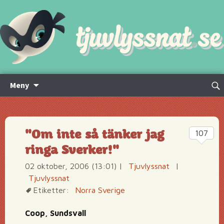
Hoppa
Sök
Meny
till
efte
innehåll
"Om inte så tänker jag
107
ringa Sverker!"
02 oktober, 2006 (13:01)
|
Tjuvlyssnat
|
Tjuvlyssnat
Etiketter:
Norra Sverige
Coop, Sundsvall