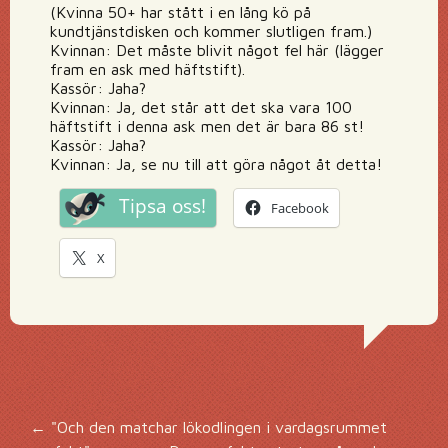
(Kvinna 50+ har stått i en lång kö på
kundtjänstdisken och kommer slutligen fram.)
Kvinnan: Det måste blivit något fel här (lägger
fram en ask med häftstift).
Kassör: Jaha?
Kvinnan: Ja, det står att det ska vara 100
häftstift i denna ask men det är bara 86 st!
Kassör: Jaha?
Kvinnan: Ja, se nu till att göra något åt detta!
Tipsa oss!
Facebook
X
Inläggsnavigering
←
"Och den matchar lökodlingen i vardagsrummet