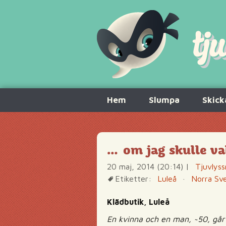
Hoppa
Hem
Slumpa
Skick
till
innehåll
… om jag skulle va
20 maj, 2014 (20:14)
|
Tjuvlyss
Etiketter:
Luleå
·
Norra Sv
Klädbutik, Luleå
En kvinna och en man, ~50, går