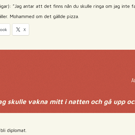
gar): ”Jag antar att det finns nån du skulle ringa om jag inte f
ller. Mohammed om det gällde pizza.
book
X
Å
g skulle vakna mitt i natten och gå upp oc
li diplomat.