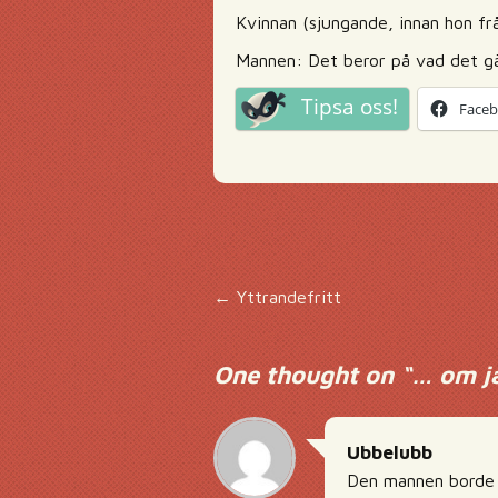
Kvinnan (sjungande, innan hon frå
Mannen: Det beror på vad det gä
Tipsa oss!
Face
Inläggsnavigering
←
Yttrandefritt
One thought on “
… om ja
Ubbelubb
Den mannen borde b