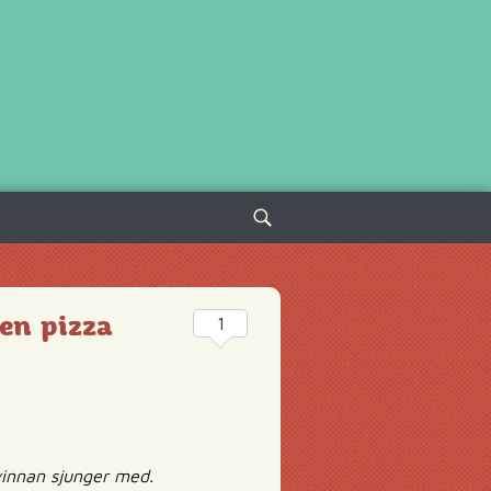
Sök
efter:
 en pizza
1
vinnan sjunger med.