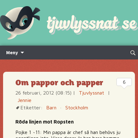
Hoppa
Sök
Meny
till
efte
innehåll
Om pappor och papper
6
26 februari, 2012 (08:15)
|
Tjuvlyssnat
|
Jennie
Etiketter:
Barn
·
Stockholm
Röda linjen mot Ropsten
Pojke 1 ~11: Min pappa är chef så han behövs ju