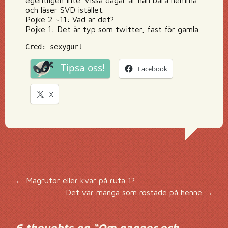
egentligen inte. Vissa dagar är han bara hemma
och läser SVD istället.
Pojke 2 ~11: Vad är det?
Pojke 1: Det är typ som twitter, fast för gamla.
Cred: sexygurl
Tipsa oss!
Facebook
X
Inläggsnavigering
←
Magrutor eller kvar på ruta 1?
Det var manga som röstade på henne
→