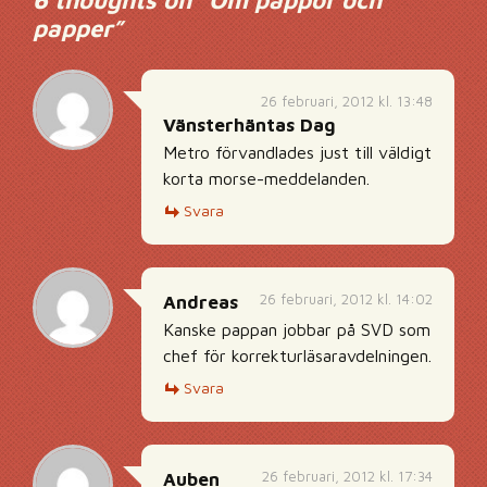
6 thoughts on “
Om pappor och
papper
”
26 februari, 2012 kl. 13:48
Vänsterhäntas Dag
Metro förvandlades just till väldigt
korta morse-meddelanden.
Svara
26 februari, 2012 kl. 14:02
Andreas
Kanske pappan jobbar på SVD som
chef för korrekturläsaravdelningen.
Svara
26 februari, 2012 kl. 17:34
Auben