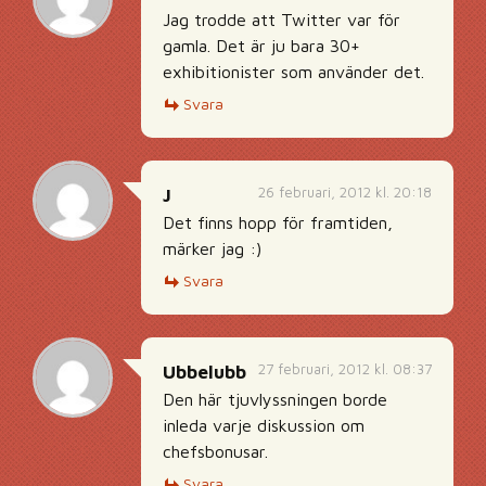
Jag trodde att Twitter var för
gamla. Det är ju bara 30+
exhibitionister som använder det.
Svara
26 februari, 2012 kl. 20:18
J
Det finns hopp för framtiden,
märker jag :)
Svara
27 februari, 2012 kl. 08:37
Ubbelubb
Den här tjuvlyssningen borde
inleda varje diskussion om
chefsbonusar.
Svara