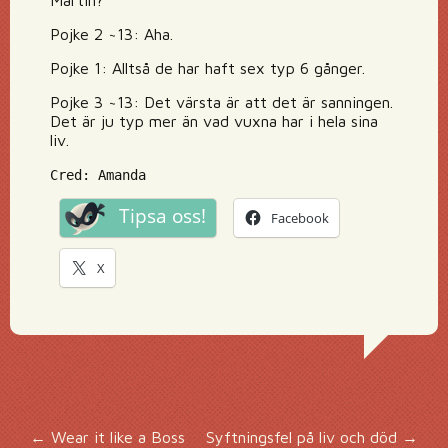
Martin?
Pojke 2 ~13: Aha.
Pojke 1: Alltså de har haft sex typ 6 gånger.
Pojke 3 ~13: Det värsta är att det är sanningen.
Det är ju typ mer än vad vuxna har i hela sina
liv.
Cred: Amanda
Tipsa oss!
Facebook
X
←
Wear it like a Boss
Syftningsfel på liv och död
→