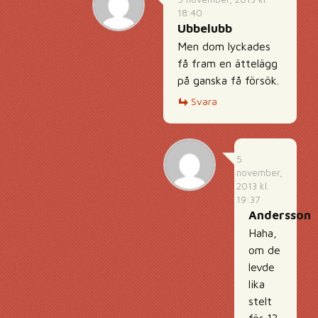
18:40
Ubbelubb
Men dom lyckades
få fram en ättelägg
på ganska få försök.
Svara
5
november,
2013 kl.
19:37
Andersson
Haha,
om de
levde
lika
stelt