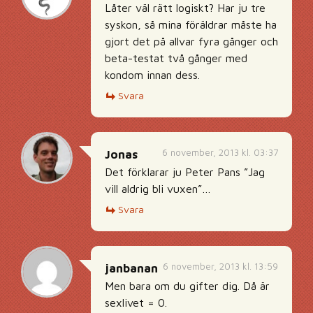
Låter väl rätt logiskt? Har ju tre
syskon, så mina föräldrar måste ha
gjort det på allvar fyra gånger och
beta-testat två gånger med
kondom innan dess.
Svara
6 november, 2013 kl. 03:37
Jonas
Det förklarar ju Peter Pans ”Jag
vill aldrig bli vuxen”…
Svara
6 november, 2013 kl. 13:59
janbanan
Men bara om du gifter dig. Då är
sexlivet = 0.