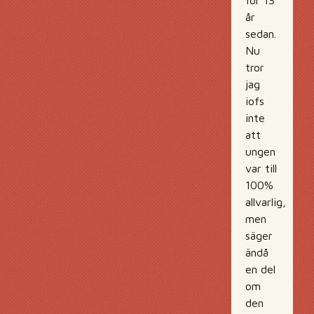
för 13
år
sedan.
Nu
tror
jag
iofs
inte
att
ungen
var till
100%
allvarlig,
men
säger
ändå
en del
om
den