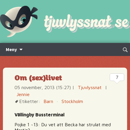
Hoppa
Sök
Meny
till
efte
innehåll
Om (sex)livet
7
05 november, 2013 (15:27)
|
Tjuvlyssnat
|
Jennie
Etiketter:
Barn
·
Stockholm
Vällingby Bussterminal
Pojke 1 ~13: Du vet att Becka har strulat med