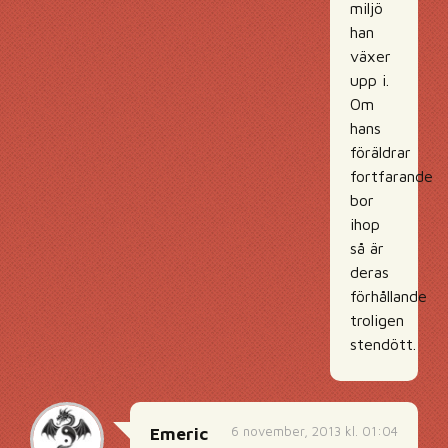
miljö
han
växer
upp i.
Om
hans
föräldrar
fortfarande
bor
ihop
så är
deras
förhållande
troligen
stendött.
6 november, 2013 kl. 01:04
Emeric