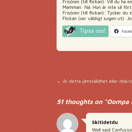
Frisören (till flickan): Vill du ha
Mamman: Nä. Hon är inte så förtj
Frisören (till flickan): Tycker du
Flickan (ser väldigt sugen ut): 
Tipsa oss!
Face
Inläggsnavigering
←
Är detta jämställdhet eller diskri
51 thoughts on “
Oompa L
Skitidetdu
Well said Confuciu