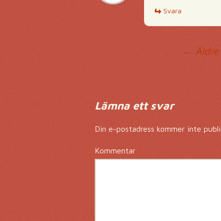
Svara
Ko
← Äldre
Lämna ett svar
Din e-postadress kommer inte publi
Kommentar
*