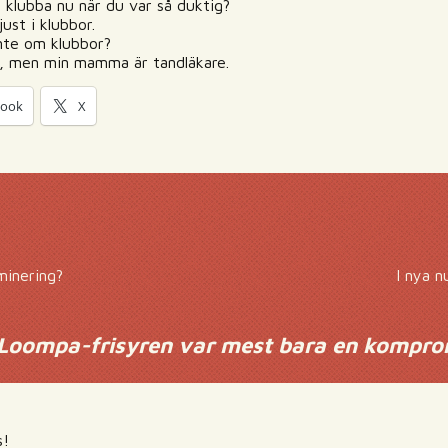
 en klubba nu när du var så duktig?
ust i klubbor.
 inte om klubbor?
Jo, men min mamma är tandläkare.
book
X
minering?
I nya 
oompa-frisyren var mest bara en kompro
s!