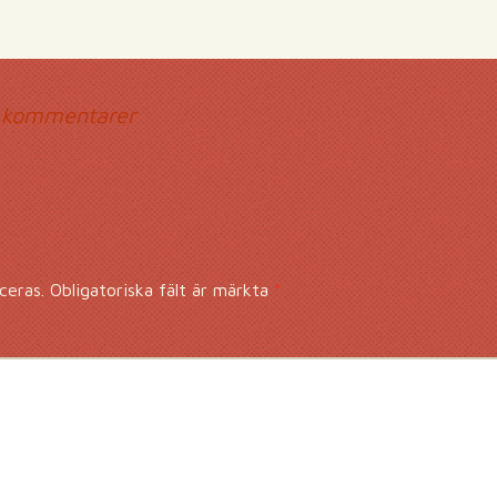
mmentarsnavigerin
 kommentarer
ceras.
Obligatoriska fält är märkta
*