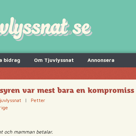
a bidrag
Om Tjuvlyssnat
Annonsera
yren var mest bara en kompromiss
juvlyssnat
|
Petter
rige
lippt och mamman betalar.