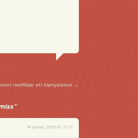
numret medföljer ett klamydiatest
→
miss
”
14 januari, 2009 kl. 21:17