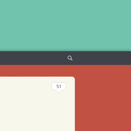
Sök
efter:
51