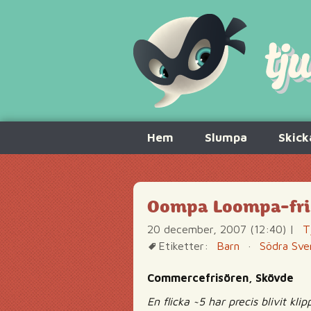
Hoppa
Hem
Slumpa
Skick
till
innehåll
Oompa Loompa-fris
20 december, 2007 (12:40)
|
T
Etiketter:
Barn
·
Södra Sve
Commercefrisören, Skövde
En flicka ~5 har precis blivit k