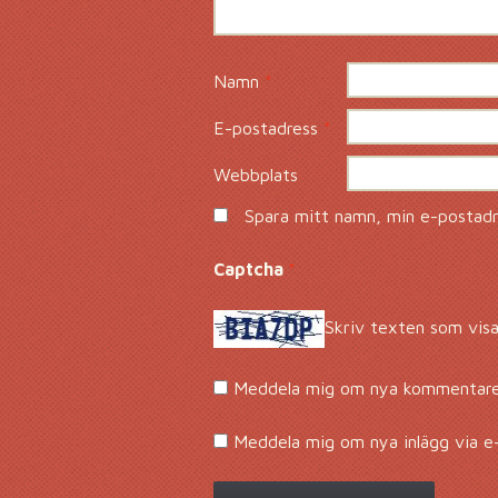
Namn
*
E-postadress
*
Webbplats
Spara mitt namn, min e-postadre
Captcha
*
Skriv texten som visa
Meddela mig om nya kommentarer
Meddela mig om nya inlägg via e