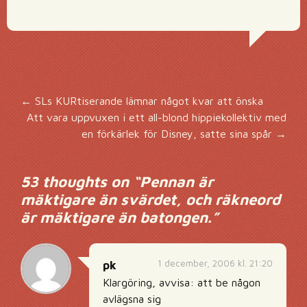
Inläggsnavigering
←
SLs KURtiserande lämnar något kvar att önska
Att vara uppvuxen i ett all-blond hippiekollektiv med
en förkärlek för Disney, satte sina spår
→
53 thoughts on “
Pennan är
mäktigare än svärdet, och räkneord
är mäktigare än batongen.
”
1 december, 2006 kl. 21:20
pk
Klargöring, avvisa: att be någon
avlägsna sig