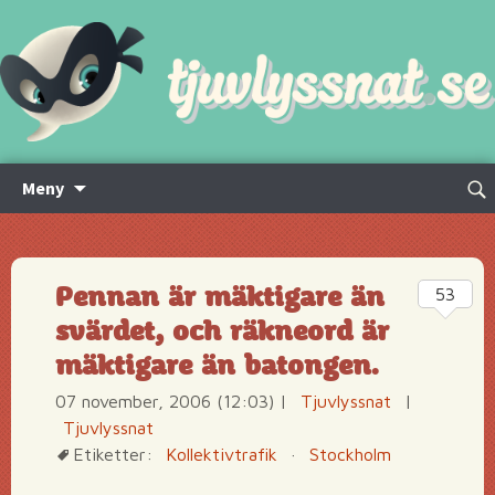
Hoppa
Sök
Meny
till
efte
innehåll
Pennan är mäktigare än
53
svärdet, och räkneord är
mäktigare än batongen.
07 november, 2006 (12:03)
|
Tjuvlyssnat
|
Tjuvlyssnat
Etiketter:
Kollektivtrafik
·
Stockholm