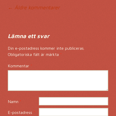
Kommentarsnavig
← Äldre kommentarer
Lämna ett svar
Din e-postadress kommer inte publiceras.
Obligatoriska fält är märkta
*
Kommentar
*
Namn
*
E-postadress
*