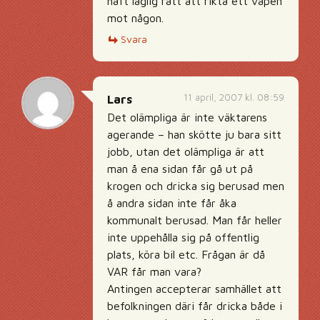
haft laglig rätt att rikta ett vapen
mot någon.
Svara
11 april, 2007 kl. 08:59
Lars
Det olämpliga är inte väktarens
agerande – han skötte ju bara sitt
jobb, utan det olämpliga är att
man å ena sidan får gå ut på
krogen och dricka sig berusad men
å andra sidan inte får åka
kommunalt berusad. Man får heller
inte uppehålla sig på offentlig
plats, köra bil etc. Frågan är då
VAR får man vara?
Antingen accepterar samhället att
befolkningen däri får dricka både i