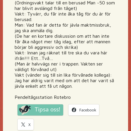
(Ordningsvakt talar till en berusad Man ~50 som
har blivit avslängd från tåget)
Vakt: Tyvärr, du får inte åka tåg för du är för
berusad.
Man: Vad fan är detta för jävla maktmissbruk,
jag ska anmäla dig.
(De har en kortare diskussion om att han inte
får åka något mer tåg idag, efter att mannen
börjar bli aggressiv och skrika)
Vakt: Innan jag räknat till tre ska du vara här
ifrån!!! Ett…Två…
(Man är halvvägs ner i trappen. Vakten ser
väldigt förvånad ut)
Vakt (vänder sig till sin lika förvånade kollega):
Jag har aldrig varit med om att det har varit så
jävla enkelt att få ut någon.
Pendeltågsstation Rotebro
Tipsa oss!
Facebook
X