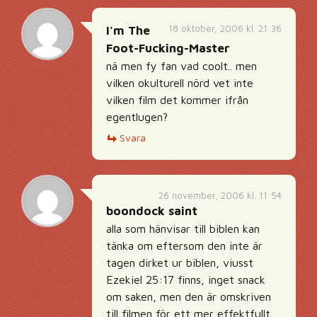
18 oktober, 2006 kl. 21:36
I'm The
Foot-Fucking-Master
nä men fy fan vad coolt.. men
vilken okulturell nörd vet inte
vilken film det kommer ifrån
egentlugen?
Svara
26 november, 2006 kl. 11:54
boondock saint
alla som hänvisar till biblen kan
tänka om eftersom den inte är
tagen dirket ur biblen, viusst
Ezekiel 25:17 finns, inget snack
om saken, men den är omskriven
till filmen för ett mer effektfullt