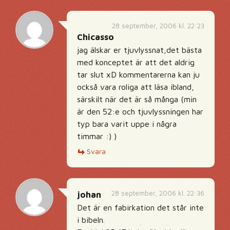
28 september, 2006 kl. 22:23
Chicasso
jag älskar er tjuvlyssnat,det bästa
med konceptet är att det aldrig
tar slut xD kommentarerna kan ju
också vara roliga att läsa ibland,
särskilt när det är så många (min
är den 52:e och tjuvlyssningen har
typ bara varit uppe i några
timmar :) )
Svara
28 september, 2006 kl. 22:36
johan
Det är en fabirkation det står inte
i bibeln.