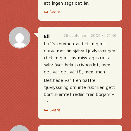
att ingen sagt det än.
Svara
28 september, 2006 kl. 21:46
Ell
Luffs kommentar fick mig att
garva mer än själva tjuvlyssningen
(fick mig att av misstag skratta
saliv över hela skrivbordet, men
det var det värt!), men, men…
Det hade varit en bättre
tjuvlyssning om inte rubriken gett
bort skämtet redan från början! -
_-
Svara