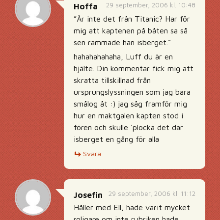
29 september, 2006 kl. 10:48
Hoffa
”Är inte det från Titanic? Har för
mig att kaptenen på båten sa så
sen rammade han isberget.”
hahahahahaha, Luff du är en
hjälte. Din kommentar fick mig att
skratta tillskillnad från
ursprungslyssningen som jag bara
smålog åt :) jag såg framför mig
hur en maktgalen kapten stod i
fören och skulle ´plocka det där
isberget en gång för alla
Svara
29 september, 2006 kl. 11:12
Josefin
Håller med Ell, hade varit mycket
roligare om inte rubriken hade