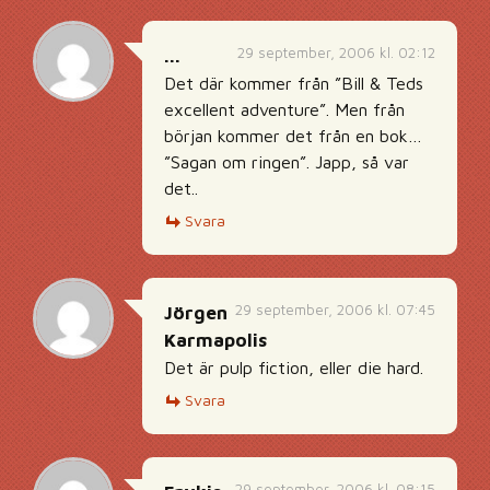
29 september, 2006 kl. 02:12
...
Det där kommer från ”Bill & Teds
excellent adventure”. Men från
början kommer det från en bok…
”Sagan om ringen”. Japp, så var
det..
Svara
29 september, 2006 kl. 07:45
Jörgen
Karmapolis
Det är pulp fiction, eller die hard.
Svara
29 september, 2006 kl. 08:15