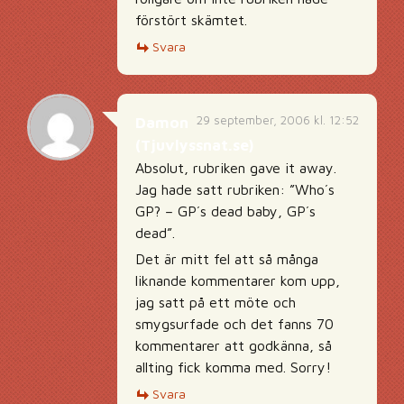
förstört skämtet.
Svara
29 september, 2006 kl. 12:52
Damon
(Tjuvlyssnat.se)
Absolut, rubriken gave it away.
Jag hade satt rubriken: ”Who´s
GP? – GP´s dead baby, GP´s
dead”.
Det är mitt fel att så många
liknande kommentarer kom upp,
jag satt på ett möte och
smygsurfade och det fanns 70
kommentarer att godkänna, så
allting fick komma med. Sorry!
Svara