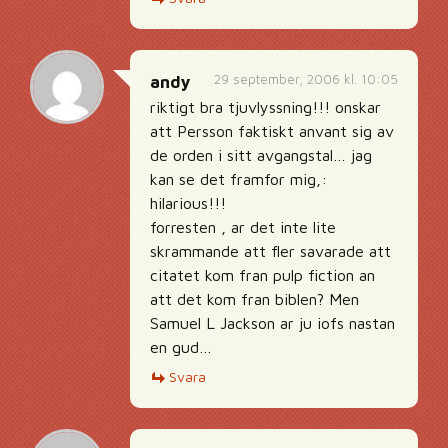
29 september, 2006 kl. 10:05
andy
riktigt bra tjuvlyssning!!! onskar
att Persson faktiskt anvant sig av
de orden i sitt avgangstal… jag
kan se det framfor mig,:
hilarious!!!
forresten , ar det inte lite
skrammande att fler savarade att
citatet kom fran pulp fiction an
att det kom fran biblen? Men
Samuel L Jackson ar ju iofs nastan
en gud…
Svara