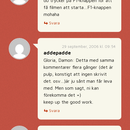
du trycker på F1-knappen för att
få filmen att starta…F1-knappen
mohaha
Svara
29 september, 2006 kl. 09:54
addepadde
Gloria, Damon: Detta med samma
kommentarer flera gånger (det är
pulp, konstigt att ingen skrivit
det. osv…)är ju sånt man får leva
med. Men som sagt, ni kan
förekomma det =)
keep up the good work.
Svara