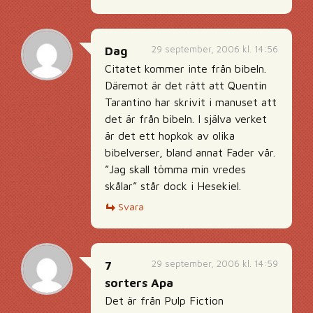
29 september, 2006 kl. 14:56
Dag
Citatet kommer inte från bibeln.
Däremot är det rätt att Quentin
Tarantino har skrivit i manuset att
det är från bibeln. I själva verket
är det ett hopkok av olika
bibelverser, bland annat Fader vår.
”Jag skall tömma min vredes
skålar” står dock i Hesekiel.
Svara
29 september, 2006 kl. 14:59
7
sorters Apa
Det är från Pulp Fiction