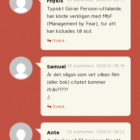
Fnykis
Typiskt Göran Persson-uttalande,
han körde verkligen med MbF
(Management by Fear), tur att
han kickades till slut.
Svara
29 september, 2006 kl. 08:18
Samuel
Är det någon som vet vilken film
(eller bok) citatet kommer
ifrån?????
;)
Svara
29 september, 2006 kl. 08:23
Ante