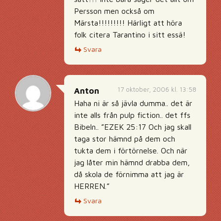
Persson men också om
Märsta!!!!!!!!! Härligt att höra
folk citera Tarantino i sitt essä!
Svara
17 oktober, 2006 kl. 13:58
Anton
Haha ni är så jävla dumma.. det är
inte alls från pulp fiction.. det ffs
Bibeln.. ”EZEK 25:17 Och jag skall
taga stor hämnd på dem och
tukta dem i förtörnelse. Och när
jag låter min hämnd drabba dem,
då skola de förnimma att jag är
HERREN.”
Svara