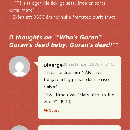
Inläggsnavigering
←
"På sitt eget lilla äckliga sätt, ändå en sorts
komplimang"
Skönt att 3300 års tekniska framsteg burit frukt
→
0 thoughts on “
"Who’s Goran?
Goran’s dead baby, Goran’s dead!"
”
28 september, 2006 kl. 21:07
Diverge
Jisses.. undrar om NÅN läser
tidigare inlägg innan dom skriver
själva?
Btw, filmen var ”Mars attacks the
world” (1938)
Svara