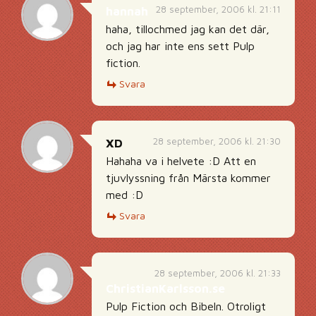
28 september, 2006 kl. 21:11
hannah
haha, tillochmed jag kan det där,
och jag har inte ens sett Pulp
fiction.
Svara
28 september, 2006 kl. 21:30
XD
Hahaha va i helvete :D Att en
tjuvlyssning från Märsta kommer
med :D
Svara
28 september, 2006 kl. 21:33
ChristianKarlsson.se
Pulp Fiction och Bibeln. Otroligt