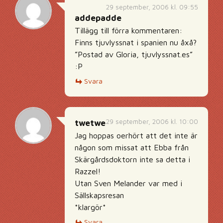
29 september, 2006 kl. 09:55
addepadde
Tillägg till förra kommentaren:
Finns tjuvlyssnat i spanien nu åxå?
”Postad av Gloria, tjuvlyssnat.es”
:P
Svara
29 september, 2006 kl. 10:00
twetwe
Jag hoppas oerhört att det inte är
någon som missat att Ebba från
Skärgårdsdoktorn inte sa detta i
Razzel!
Utan Sven Melander var med i
Sällskapsresan
*klargör*
Svara