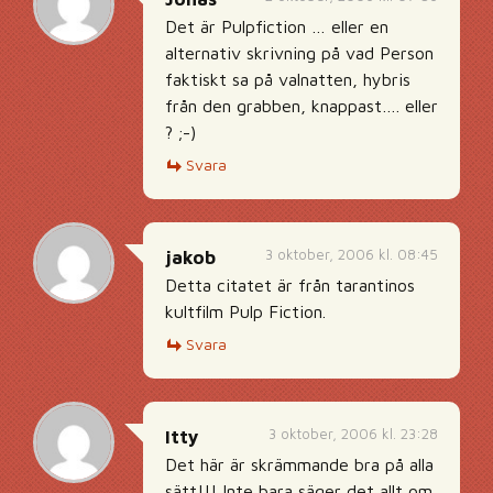
Det är Pulpfiction … eller en
alternativ skrivning på vad Person
faktiskt sa på valnatten, hybris
från den grabben, knappast…. eller
? ;-)
Svara
3 oktober, 2006 kl. 08:45
jakob
Detta citatet är från tarantinos
kultfilm Pulp Fiction.
Svara
3 oktober, 2006 kl. 23:28
Itty
Det här är skrämmande bra på alla
sätt!!! Inte bara säger det allt om