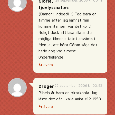
29 september, 2006 kl. 00:11
Gloria,
tjuvlyssnat.es
(Damon: Indeed! :) Tog bara en
timme efter jag lämnat min
kommentar sen var det kört)
Roligt dock att läsa alla andra
möjliga filmer citatet använts i.
Men ja, att höra Göran säga det
hade nog varit mest
underhållande…
Svara
29 september, 2006 kl. 00:52
Droger
Bibeln är bara en piratkopia. Jag
läste det där i kalle anka #12 1958
Svara