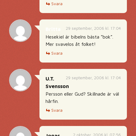
Svara
29 september, 2006 kl. 17:04
Britta
Hesekiel är bibelns bästa ”bok”.
Mer svavelos åt folket!
Svara
29 september, 2006 kl. 17:04
U.T.
Svensson
Persson eller Gud? Skillnade är väl
hårfin.
Svara
2 oktober, 2006 kl. 07:56
Jonas