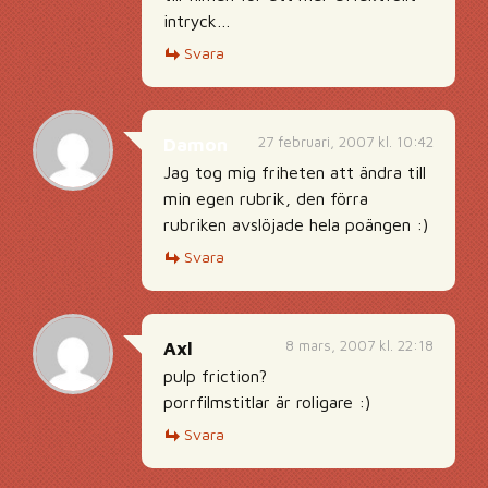
intryck…
Svara
27 februari, 2007 kl. 10:42
Damon
Jag tog mig friheten att ändra till
min egen rubrik, den förra
rubriken avslöjade hela poängen :)
Svara
8 mars, 2007 kl. 22:18
Axl
pulp friction?
porrfilmstitlar är roligare :)
Svara