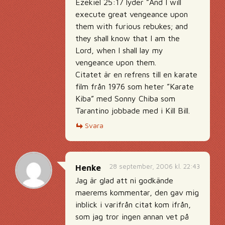
Ezekiel 25:17 lyder ”And I will
execute great vengeance upon
them with furious rebukes; and
they shall know that I am the
Lord, when I shall lay my
vengeance upon them.
Citatet är en refrens till en karate
film från 1976 som heter ”Karate
Kiba” med Sonny Chiba som
Tarantino jobbade med i Kill Bill.
Svara
28 september, 2006 kl. 22:43
Henke
Jag är glad att ni godkände
maerems kommentar, den gav mig
inblick i varifrån citat kom ifrån,
som jag tror ingen annan vet på