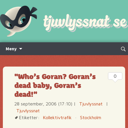
Hoppa
Sök
Meny
till
efte
innehåll
"Who’s Goran? Goran’s
0
dead baby, Goran’s
dead!"
28 september, 2006 (17:10)
|
Tjuvlyssnat
|
Tjuvlyssnat
Etiketter:
Kollektivtrafik
·
Stockholm