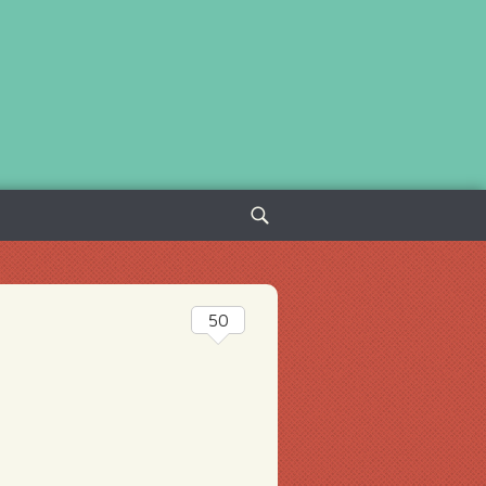
Sök
efter:
50