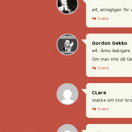
klara
#4, antagligen för
Svara
Gordon Gekko
#4: Ännu läskigare
Om man inte då tän
Svara
CLara
snacka om stor bris
Svara