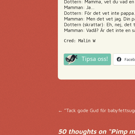
Dottern: Mamma, vet du vad e
Mamman: Ja…
Dottern: För det vet inte pappa.
Mamman: Men det vet jag. Din pa
Dottern (skrattar): Eh, nej, det t
Mamman: Vadå? Är det inte en så
Cred: Malin W
Tipsa oss!
Face
Inläggsnavigering
←
”Tack gode Gud för babyfettsug
50 thoughts on “
Pimp m