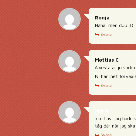
Ronja
Haha, men duu ;D..
Svara
Mattias C
Alvesta är ju södra
Ni har inet förväx
Svara
Marie
mattias: jag hade v
tåg där när jag ska 
Svara