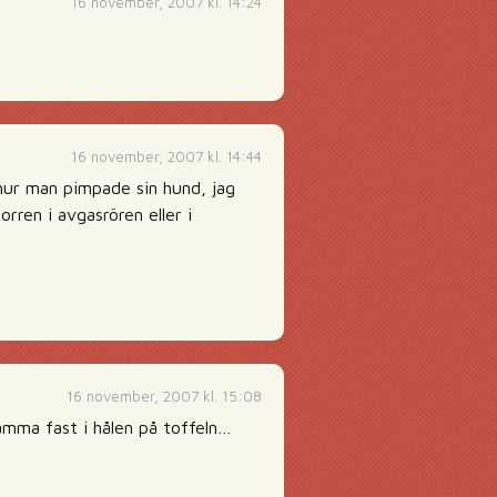
16 november, 2007 kl. 14:24
16 november, 2007 kl. 14:44
n hur man pimpade sin hund, jag
ren i avgasrören eller i
16 november, 2007 kl. 15:08
mma fast i hålen på toffeln…