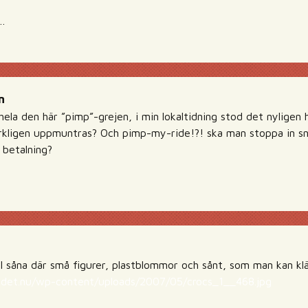
t…
n
ll hela den här ”pimp”-grejen, i min lokaltidning stod det nylige
rkligen uppmuntras? Och pimp-my-ride!?! ska man stoppa in snor
 betalning?
såna där små figurer, plastblommor och sånt, som man kan klä
adet.nu/wp-content/uploads/2007/05/crocs_1__468.jpg