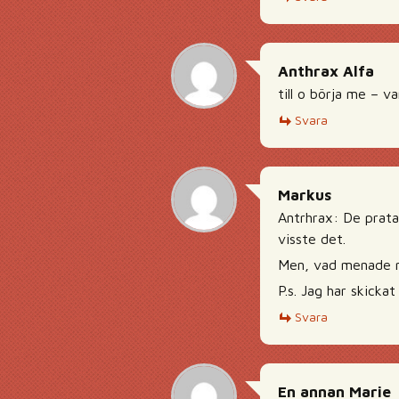
Anthrax Alfa
till o börja me – 
Svara
Markus
Antrhrax: De prat
visste det.
Men, vad menade m
P.s. Jag har skickat
Svara
En annan Marie