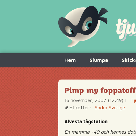
Hoppa
Hem
Slumpa
Skick
till
innehåll
Pimp my foppatoff
16 november, 2007 (12:49)
|
Tj
Etiketter:
Södra Sverige
Alvesta tågstation
En mamma ~40 och hennes dotter