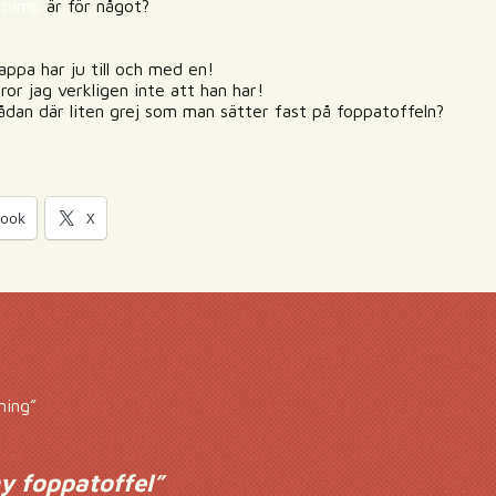
n
pimp
är för något?
ppa har ju till och med en!
ror jag verkligen inte att han har!
dan där liten grej som man sätter fast på foppatoffeln?
book
X
ning”
y foppatoffel
”