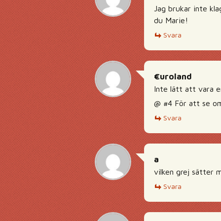
Jag brukar inte kla
du Marie!
Svara
€uroland
Inte lätt att vara 
@ #4 För att se om
Svara
a
vilken grej sätter 
Svara