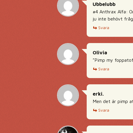
Ubbelubb
#4 Anthrax Alfa: O
ju inte behövt fråga
Svara
Olivia
”Pimp my foppatoff
Svara
erki.
Men det är pimp att
Svara