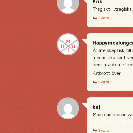
Erik
Tragiskt….tragisk
Svara
Happymealunge
Är lite skeptisk ti
menar, ska sånt ve
bensintanken efter
/utbrott över
Svara
kaj
Mamman menar väll 
http://www.folkbl
Svara