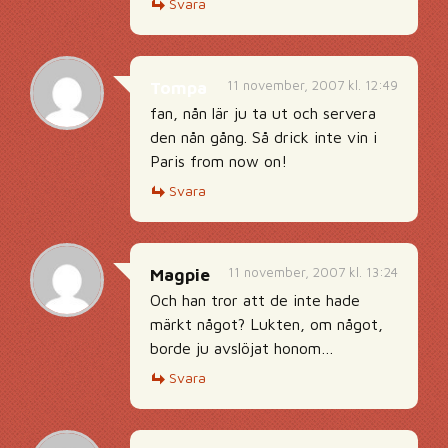
Svara
11 november, 2007 kl. 12:49
Tompa
fan, nån lär ju ta ut och servera
den nån gång. Så drick inte vin i
Paris from now on!
Svara
11 november, 2007 kl. 13:24
Magpie
Och han tror att de inte hade
märkt något? Lukten, om något,
borde ju avslöjat honom…
Svara