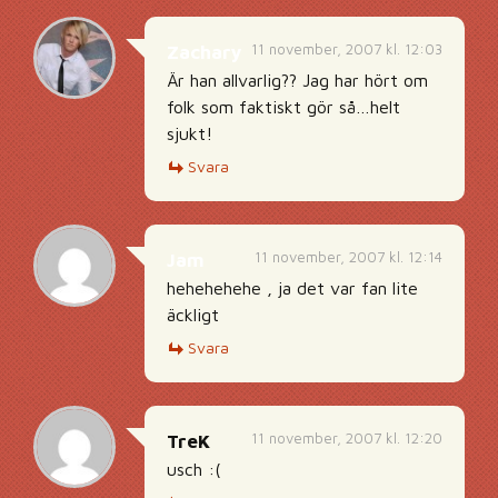
11 november, 2007 kl. 12:03
Zachary
Är han allvarlig?? Jag har hört om
folk som faktiskt gör så…helt
sjukt!
Svara
11 november, 2007 kl. 12:14
Jam
hehehehehe , ja det var fan lite
äckligt
Svara
11 november, 2007 kl. 12:20
TreK
usch :(