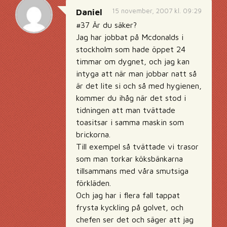
15 november, 2007 kl. 09:29
Daniel
#37 Är du säker?
Jag har jobbat på Mcdonalds i
stockholm som hade öppet 24
timmar om dygnet, och jag kan
intyga att när man jobbar natt så
är det lite si och så med hygienen,
kommer du ihåg när det stod i
tidningen att man tvättade
toasitsar i samma maskin som
brickorna.
Till exempel så tvättade vi trasor
som man torkar köksbänkarna
tillsammans med våra smutsiga
förkläden.
Och jag har i flera fall tappat
frysta kyckling på golvet, och
chefen ser det och säger att jag