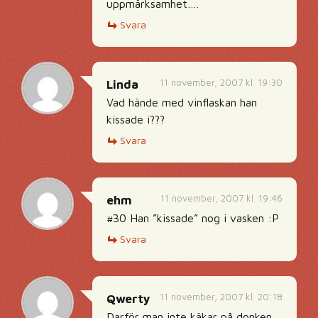
uppmärksamhet….
Svara
11 november, 2007 kl. 19:30
Linda
Vad hände med vinflaskan han
kissade i???
Svara
11 november, 2007 kl. 19:46
ehm
#30 Han ”kissade” nog i vasken :P
Svara
11 november, 2007 kl. 20:18
Qwerty
Darför man inte käkar på donken.