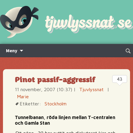
Hoppa
Sök
Meny
till
efte
innehåll
Pinot passif-aggressif
43
11 november, 2007 (10:37)
|
Tjuvlyssnat
|
Marie
Etiketter:
Stockholm
Tunnelbanan, röda linjen mellan T-centralen
och Gamla Stan