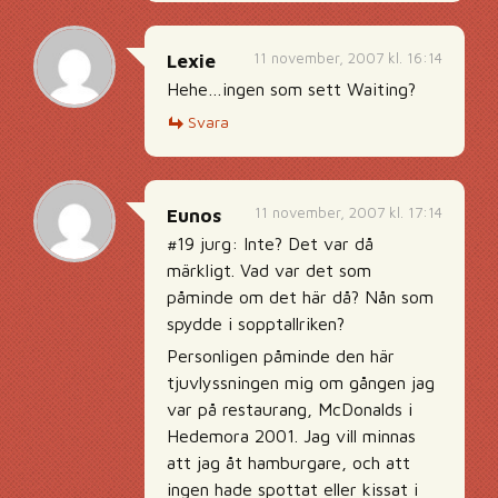
11 november, 2007 kl. 16:14
Lexie
Hehe…ingen som sett Waiting?
Svara
11 november, 2007 kl. 17:14
Eunos
#19 jurg: Inte? Det var då
märkligt. Vad var det som
påminde om det här då? Nån som
spydde i sopptallriken?
Personligen påminde den här
tjuvlyssningen mig om gången jag
var på restaurang, McDonalds i
Hedemora 2001. Jag vill minnas
att jag åt hamburgare, och att
ingen hade spottat eller kissat i