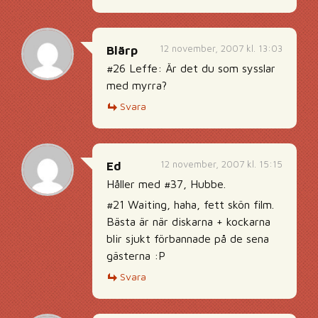
12 november, 2007 kl. 13:03
Blärp
#26 Leffe: Är det du som sysslar
med myrra?
Svara
12 november, 2007 kl. 15:15
Ed
Håller med #37, Hubbe.
#21 Waiting, haha, fett skön film.
Bästa är när diskarna + kockarna
blir sjukt förbannade på de sena
gästerna :P
Svara