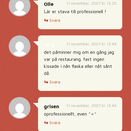
11 november, 2007 kl. 13:25
Olle
Lär er stava till professionell !
Svara
11 november, 2007 kl. 13:49
jurg
det påminner mig om en gång jag
var på restaurang. fast ingen
kissade i nån flaska eller nåt sånt
då.
Svara
11 november, 2007 kl. 13:49
grisen
oprofessionellt, even ^=^
Svara