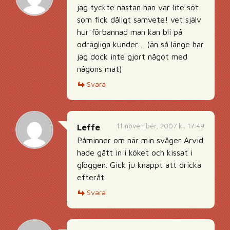
jag tyckte nästan han var lite söt
som fick dåligt samvete! vet själv
hur förbannad man kan bli på
odrägliga kunder… (än så länge har
jag dock inte gjort något med
någons mat)
Svara
11 november, 2007 kl. 17:49
Leffe
Påminner om när min svåger Arvid
hade gått in i köket och kissat i
glöggen. Gick ju knappt att dricka
efteråt.
Svara