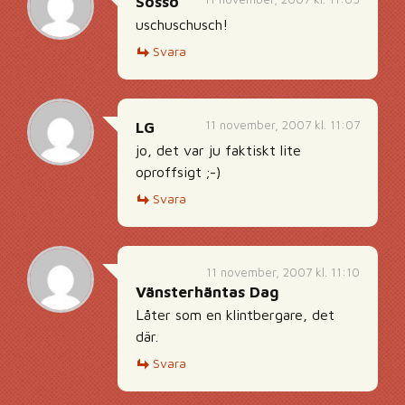
Sosso
uschuschusch!
Svara
11 november, 2007 kl. 11:07
LG
jo, det var ju faktiskt lite
oproffsigt ;-)
Svara
11 november, 2007 kl. 11:10
Vänsterhäntas Dag
Låter som en klintbergare, det
där.
Svara