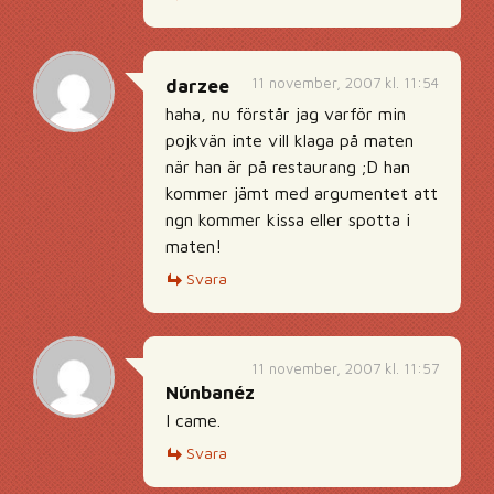
11 november, 2007 kl. 11:54
darzee
haha, nu förstår jag varför min
pojkvän inte vill klaga på maten
när han är på restaurang ;D han
kommer jämt med argumentet att
ngn kommer kissa eller spotta i
maten!
Svara
11 november, 2007 kl. 11:57
Núnbanéz
I came.
Svara