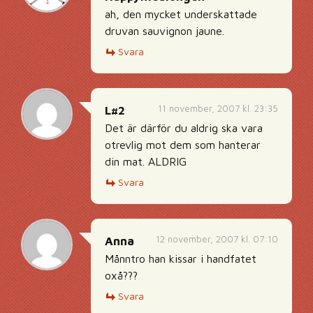
ah, den mycket underskattade
druvan sauvignon jaune.
Svara
11 november, 2007 kl. 23:35
L#2
Det är därför du aldrig ska vara
otrevlig mot dem som hanterar
din mat. ALDRIG
Svara
12 november, 2007 kl. 07:10
Anna
Månntro han kissar i handfatet
oxå???
Svara