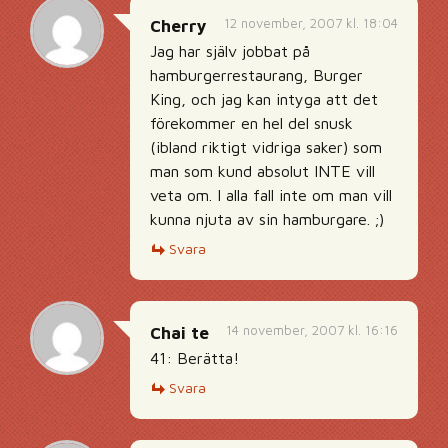
12 november, 2007 kl. 18:04
Cherry
Jag har själv jobbat på
hamburgerrestaurang, Burger
King, och jag kan intyga att det
förekommer en hel del snusk
(ibland riktigt vidriga saker) som
man som kund absolut INTE vill
veta om. I alla fall inte om man vill
kunna njuta av sin hamburgare. ;)
Svara
14 november, 2007 kl. 16:16
Chai te
41: Berätta!
Svara