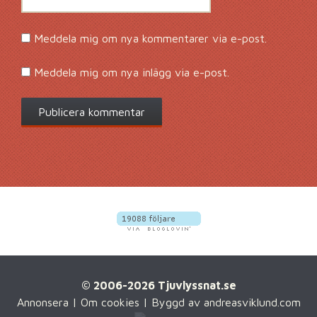
Meddela mig om nya kommentarer via e-post.
Meddela mig om nya inlägg via e-post.
© 2006-2026 Tjuvlyssnat.se
Annonsera
|
Om cookies
| Byggd av
andreasviklund.com