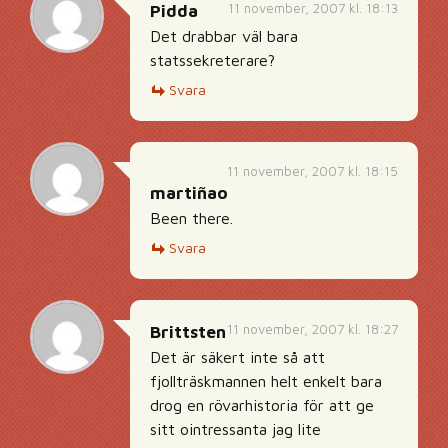
11 november, 2007 kl. 18:13
Pidda
Det drabbar väl bara
statssekreterare?
Svara
11 november, 2007 kl. 18:15
martiñao
Been there.
Svara
11 november, 2007 kl. 18:27
Brittsten
Det är säkert inte så att
fjollträskmannen helt enkelt bara
drog en rövarhistoria för att ge
sitt ointressanta jag lite