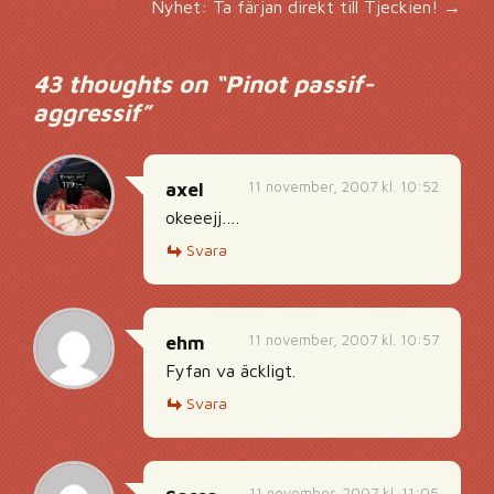
Inläggsnavigering
Nyhet: Ta färjan direkt till Tjeckien!
→
43 thoughts on “
Pinot passif-
aggressif
”
11 november, 2007 kl. 10:52
axel
okeeejj….
Svara
11 november, 2007 kl. 10:57
ehm
Fyfan va äckligt.
Svara
11 november, 2007 kl. 11:05