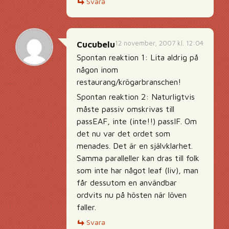
Svara
12 november, 2007 kl. 12:04
Cucubelu
Spontan reaktion 1: Lita aldrig på
någon inom
restaurang/krögarbranschen!
Spontan reaktion 2: Naturligtvis
måste passiv omskrivas till
passEAF, inte (inte!!) passIF. Om
det nu var det ordet som
menades. Det är en självklarhet.
Samma paralleller kan dras till folk
som inte har något leaf (liv), man
får dessutom en användbar
ordvits nu på hösten när löven
faller.
Svara