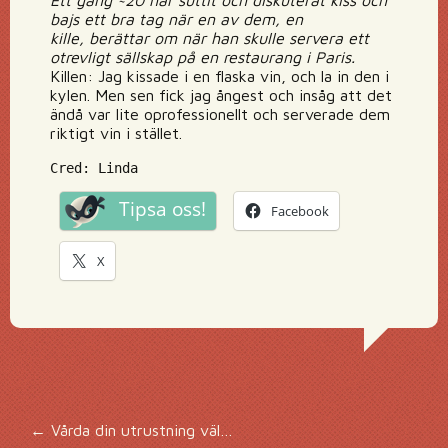
Ett gäng ~20 har suttit och diskuterat kiss och
bajs ett bra tag när en av dem, en
kille, berättar om när han skulle servera ett
otrevligt sällskap på en restaurang i Paris.
Killen: Jag kissade i en flaska vin, och la in den i
kylen. Men sen fick jag ångest och insåg att det
ändå var lite oprofessionellt och serverade dem
riktigt vin i stället.
Cred: Linda
Tipsa oss!
Facebook
X
←
Vårda din utrustning väl…