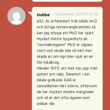
12 november, 2007 kl. 07:32
Hubbe
#32. Av erfarenhet från både mcD
och övriga restaurangbranchen så
kan jag intyga att McD har sjukt
mycket bättre hygienhyfs än
”normalkrögaren” McD är såpass
stort och skulle lida så mkt mer
skada av om ngn blev sjuk än en
lite lokalkrog.
Händer INTE att mat tas upp från
golvet och säljs. Däremot i din
lokala grillkiosk DÄR är
sannoliketen mkt större, eftersom
de har mycket mindre marginaler
och så är det ofta ägaren som
jobbar där.