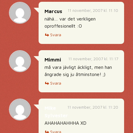
11 november, 2007 kl. 11:10
Marcus
nähä… var det verkligen
oproffesionellt :O
Svara
11 november, 2007 kl. 11:17
Mimmi
må vara jävligt äckligt, men han
ångrade sig ju åtminstone! ;)
Svara
11 november, 2007 kl. 11:20
Mike
Sylvester
AHAHAHAHHHA XD
Svara