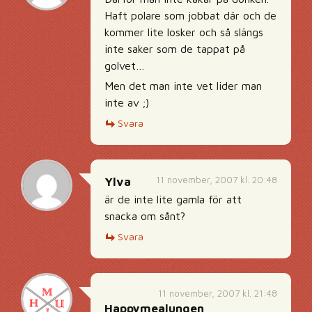
Haft polare som jobbat där och de
kommer lite losker och så slängs
inte saker som de tappat på
golvet…
Men det man inte vet lider man
inte av ;)
Svara
11 november, 2007 kl. 20:48
Ylva
är de inte lite gamla för att
snacka om sånt?
Svara
11 november, 2007 kl. 21:48
Happymealungen