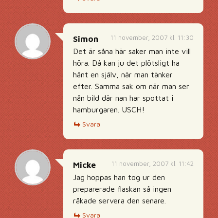
11 november, 2007 kl. 11:30
Simon
Det är såna här saker man inte vill
höra. Då kan ju det plötsligt ha
hänt en själv, när man tänker
efter. Samma sak om när man ser
nån bild där nan har spottat i
hamburgaren. USCH!
Svara
11 november, 2007 kl. 11:42
Micke
Jag hoppas han tog ur den
preparerade flaskan så ingen
råkade servera den senare.
Svara