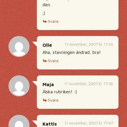
den.
;)
Svara
11 november, 2007 kl. 17:33
Olle
Aha, stavningen ändrad, bra!
Svara
11 november, 2007 kl. 17:36
Maja
Älska rubriken! :)
Svara
11 november, 2007 kl. 17:47
Kattis