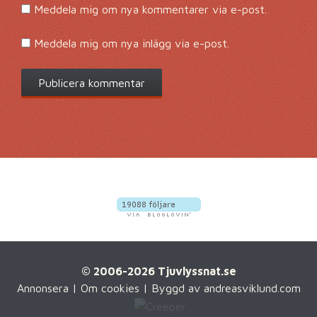
Meddela mig om nya kommentarer via e-post.
Meddela mig om nya inlägg via e-post.
© 2006-2026 Tjuvlyssnat.se
Annonsera
|
Om cookies
| Byggd av
andreasviklund.com