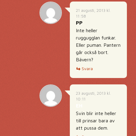
21 augusti, 2013 kl.
11:58
PP
Inte heller
ruggugglan funkar.
Eller puman. Pantern
går också bort.
Bävern?
Svara
23 augusti, 2013 kl.
10:11
EH
Svin blir inte heller
till prinsar bara av
att pussa dem.