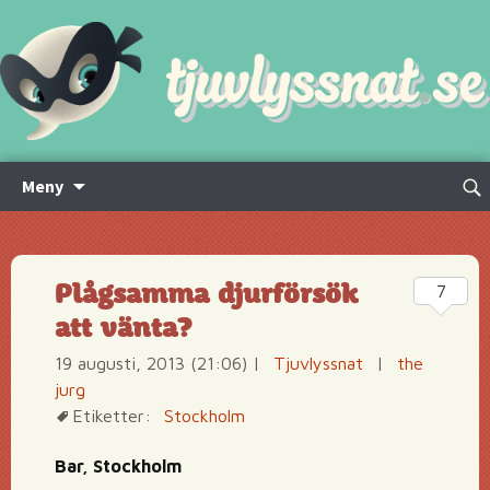
Hoppa
Sök
Meny
till
efte
innehåll
Plågsamma djurförsök
7
att vänta?
19 augusti, 2013 (21:06)
|
Tjuvlyssnat
|
the
jurg
Etiketter:
Stockholm
Bar, Stockholm