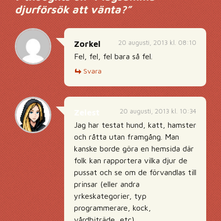
djurförsök att vänta?
”
20 augusti, 2013 kl. 08:10
Zorkel
Fel, fel, fel bara så fel.
Svara
20 augusti, 2013 kl. 10:34
Zelest
Jag har testat hund, katt, hamster
och råtta utan framgång. Man
kanske borde göra en hemsida där
folk kan rapportera vilka djur de
pussat och se om de förvandlas till
prinsar (eller andra
yrkeskategorier, typ
programmerare, kock,
vårdbiträde, etc).