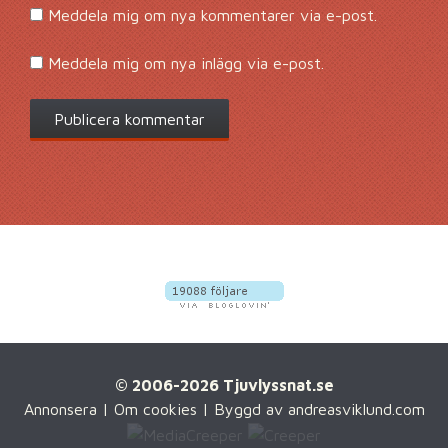
Meddela mig om nya kommentarer via e-post.
Meddela mig om nya inlägg via e-post.
© 2006-2026 Tjuvlyssnat.se
Annonsera
|
Om cookies
| Byggd av
andreasviklund.com