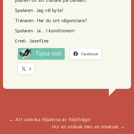
planen till sin tränare på bänken.
Spelaren: Jag vill byta!
Tränaren: Har du ont någonstans?
Spelaren: Ja… I konditionen!
Cred: Josefine
Tipsa oss!
Facebook
X
Inläggsnavigering
←
Att undvika följderna av följdfrågor
Hur en småsak blev en smaksak
→