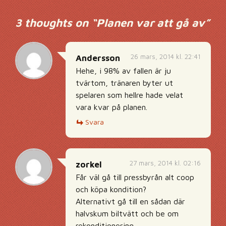
3 thoughts on “
Planen var att gå av
”
26 mars, 2014 kl. 22:41
Andersson
Hehe, i 98% av fallen är ju
tvärtom, tränaren byter ut
spelaren som hellre hade velat
vara kvar på planen.
Svara
27 mars, 2014 kl. 02:16
zorkel
Får väl gå till pressbyrån alt coop
och köpa kondition?
Alternativt gå till en sådan där
halvskum biltvätt och be om
rekonditionering..