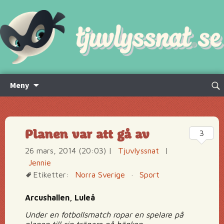
Hoppa
Sök
Meny
till
efte
innehåll
Planen var att gå av
3
26 mars, 2014 (20:03)
|
Tjuvlyssnat
|
Jennie
Etiketter:
Norra Sverige
·
Sport
Arcushallen, Luleå
Under en fotbollsmatch ropar en spelare på