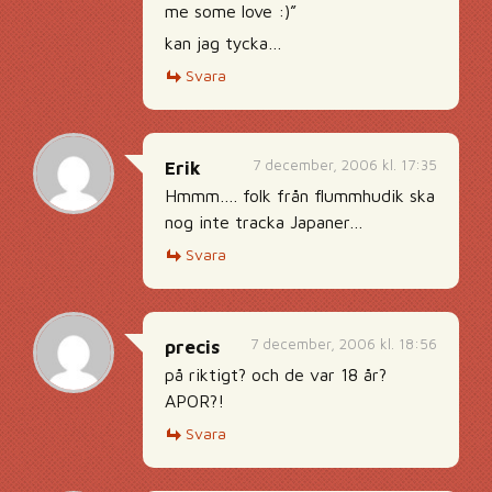
me some love :)”
kan jag tycka…
Svara
7 december, 2006 kl. 17:35
Erik
Hmmm…. folk från flummhudik ska
nog inte tracka Japaner…
Svara
7 december, 2006 kl. 18:56
precis
på riktigt? och de var 18 år?
APOR?!
Svara