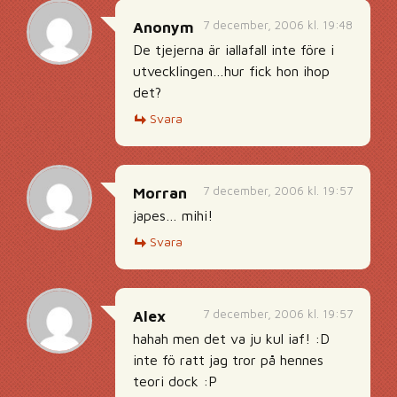
7 december, 2006 kl. 19:48
Anonym
De tjejerna är iallafall inte före i
utvecklingen…hur fick hon ihop
det?
Svara
7 december, 2006 kl. 19:57
Morran
japes… mihi!
Svara
7 december, 2006 kl. 19:57
Alex
hahah men det va ju kul iaf! :D
inte fö ratt jag tror på hennes
teori dock :P