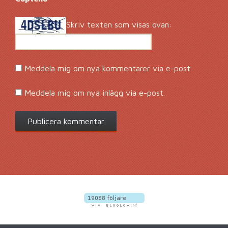
Skriv texten som visas ovan:
Meddela mig om nya kommentarer via e-post.
Meddela mig om nya inlägg via e-post.