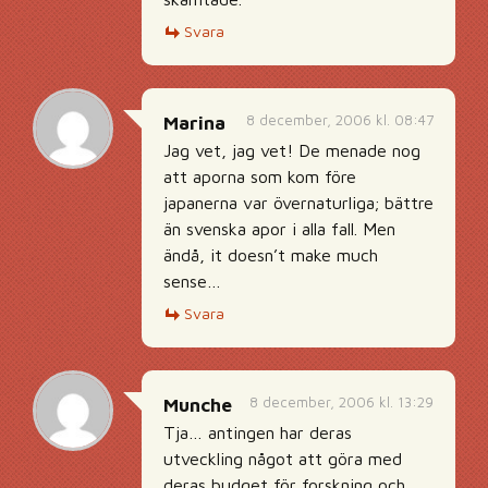
Svara
8 december, 2006 kl. 08:47
Marina
Jag vet, jag vet! De menade nog
att aporna som kom före
japanerna var övernaturliga; bättre
än svenska apor i alla fall. Men
ändå, it doesn’t make much
sense…
Svara
8 december, 2006 kl. 13:29
Munche
Tja… antingen har deras
utveckling något att göra med
deras budget för forskning och