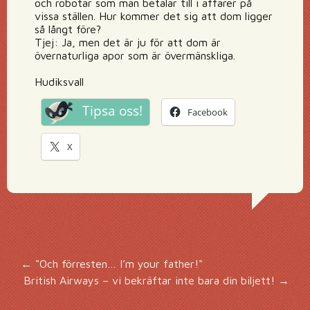
och robotar som man betalar till i affärer på
vissa ställen. Hur kommer det sig att dom ligger
så långt före?
Tjej: Ja, men det är ju för att dom är
övernaturliga apor som är övermänskliga.
Hudiksvall
Tipsa oss!
Facebook
X
Inläggsnavigering
←
"Och förresten… I’m your father!"
British Airways – vi bekräftar inte bara din biljett!
→