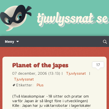
Hoppa
Sök
Meny
till
efte
innehåll
Planet of the japes
17
07 december, 2006 (13:13)
|
Tjuvlyssnat
|
Tjuvlyssnat
Etiketter:
Plus
(Två klasskompisar ~18 sitter och pratar om
varför Japan är så långt före i utvecklingen)
Kille: Japan har ju väktarrobotar i lagerlokaler