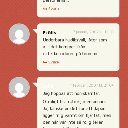
personerna…
Svara
7 januari, 2007 kl. 12:33
Frölls
Underbara hudiksvall, låter som
att det kommer från
estetkorridoren på broman
Svara
1 februari, 2007 kl. 21:04
Julia
Jag hoppas att hon skämtar.
Otroligt bra rubrik, men annars…
Ja, kanske är det för att Japan
ligger mig varmt om hjärtat, men
den här var inte så rolig (eller