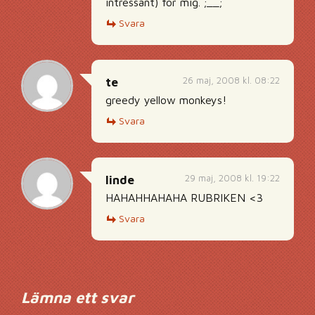
intressant) för mig. ;__;
Svara
26 maj, 2008 kl. 08:22
te
greedy yellow monkeys!
Svara
29 maj, 2008 kl. 19:22
linde
HAHAHHAHAHA RUBRIKEN <3
Svara
Lämna ett svar