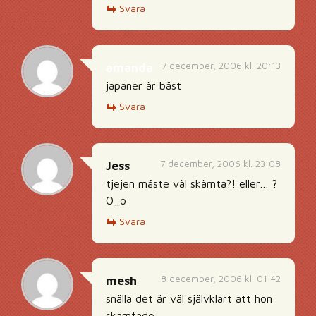
Svara
7 december, 2006 kl. 20:13
amanda
japaner är bäst
Svara
7 december, 2006 kl. 23:08
Jess
tjejen måste väl skämta?! eller… ?
O_o
Svara
8 december, 2006 kl. 01:42
mesh
snälla det är väl självklart att hon
skämtade.