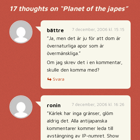
17 thoughts on “
Planet of the japes
”
7 december, 2006 kl. 15:15
bättre
”Ja, men det är ju för att dom är
övernaturliga apor som är
övermänskliga.”
Om jag skrev det i en kommentar,
skulle den komma med?
Svara
7 december, 2006 kl. 16:26
ronin
”Kärlek har inga gränser, glöm
aldrig det. Alla antijapanska
kommentarer kommer leda till
avstängning av IP-numret. Show