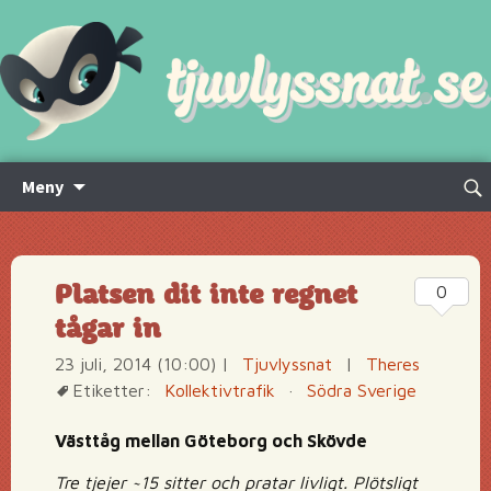
Hoppa
Sök
Meny
till
efte
innehåll
Platsen dit inte regnet
0
tågar in
23 juli, 2014 (10:00)
|
Tjuvlyssnat
|
Theres
Etiketter:
Kollektivtrafik
·
Södra Sverige
Västtåg mellan Göteborg och Skövde
Tre tjejer ~15 sitter och pratar livligt. Plötsligt