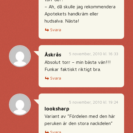
– Ah, då skulle jag rekommendera
Apotekets handkräm eller
hudsalva. Nästa!
Svara
5 november, 2010 kl. 16:33
Åskrås
Absolut torr – min bästa vän!!!
Funkar faktiskt riktigt bra.
Svara
5 november, 2010 kl. 19:24
looksharp
Variant av ”Fördelen med den här
peruken är den stora nackdelen”
Svara