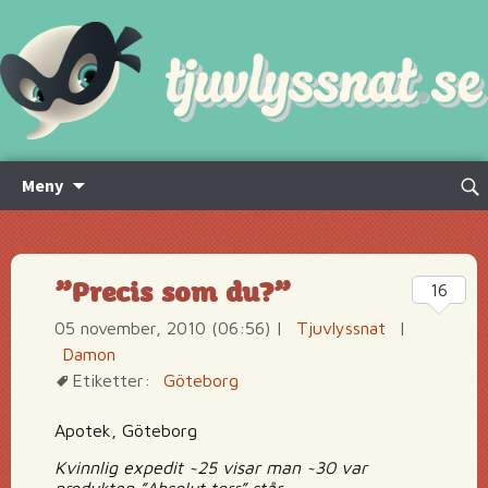
Hoppa
Sök
Meny
till
efte
innehåll
”Precis som du?”
16
05 november, 2010 (06:56)
|
Tjuvlyssnat
|
Damon
Etiketter:
Göteborg
Apotek, Göteborg
Kvinnlig expedit ~25 visar man ~30 var