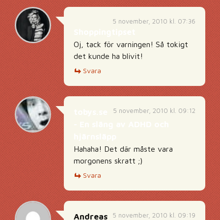
5 november, 2010 kl. 07:36
Shoppingtipset
Oj, tack för varningen! Så tokigt
det kunde ha blivit!
Svara
5 november, 2010 kl. 09:12
tobys.se
- En släng av ADHD och
hjärnsläpp
Hahaha! Det där måste vara
morgonens skratt ;)
Svara
5 november, 2010 kl. 09:19
Andreas