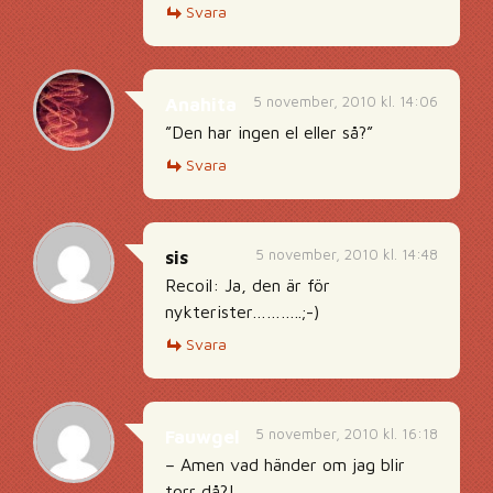
Svara
5 november, 2010 kl. 14:06
Anahita
”Den har ingen el eller så?”
Svara
5 november, 2010 kl. 14:48
sis
Recoil: Ja, den är för
nykterister………..;-)
Svara
5 november, 2010 kl. 16:18
Fauwgel
– Amen vad händer om jag blir
torr då?!