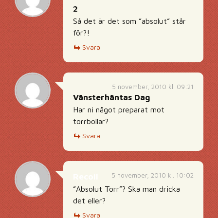
2
Så det är det som ”absolut” står
för?!
Svara
5 november, 2010 kl. 09:21
Vänsterhäntas Dag
Har ni något preparat mot
torrbollar?
Svara
5 november, 2010 kl. 10:02
Recoil
”Absolut Torr”? Ska man dricka
det eller?
Svara