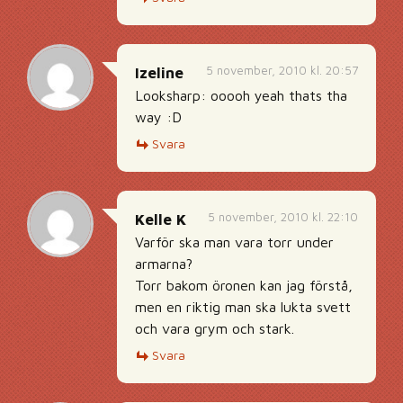
5 november, 2010 kl. 20:57
Izeline
Looksharp: ooooh yeah thats tha
way :D
Svara
5 november, 2010 kl. 22:10
Kelle K
Varför ska man vara torr under
armarna?
Torr bakom öronen kan jag förstå,
men en riktig man ska lukta svett
och vara grym och stark.
Svara