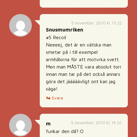
5 november, 2010 kl. 13:22
Snusmumriken
#5 Recoil
Neeeej, det är en vätska man
smetar på i till exempel
armhålorna för att motvrka svett.
Men man MÅSTE vara absolut torr
innan man tar på det också annars
göra det jääääävligt ont kan jag
säga!
Svara
5 november, 2010 kl. 14:01
m
funkar den då?:O