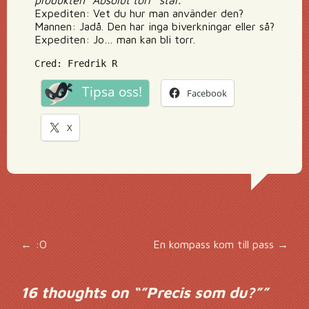
produkten ”Absolut torr” står.
Expediten: Vet du hur man använder den?
Mannen: Jadå. Den har inga biverkningar eller så?
Expediten: Jo… man kan bli torr.
Cred: Fredrik R
Tipsa oss!
Facebook
X
Inläggsnavigering
←
:O
En kompass kom till pass
→
16 thoughts on “
”Precis som du?”
”