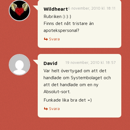
6 november, 2010 kl. 18:11
Wildheart
Rubriken:):):)
Finns det nåt tristare än
apotekspersonal?
Svara
19 november, 2010 kl. 18:57
David
Var helt övertygad om att det
handlade om Systembolaget och
att det handlade om en ny
Absolut-sort.
Funkade lika bra det =)
Svara