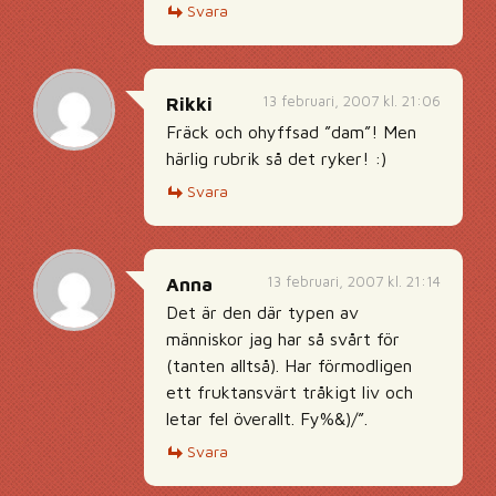
Svara
13 februari, 2007 kl. 21:06
Rikki
Fräck och ohyffsad ”dam”! Men
härlig rubrik så det ryker! :)
Svara
13 februari, 2007 kl. 21:14
Anna
Det är den där typen av
människor jag har så svårt för
(tanten alltså). Har förmodligen
ett fruktansvärt tråkigt liv och
letar fel överallt. Fy%&)/”.
Svara