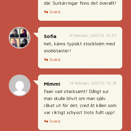
där. Surkärringar finns det överallt!
Svara
14 februari, 2007 kl. 10:07
Sofia
heh, känns typiskt stockholm med
snobbtanter!
Svara
14 februari, 2007 kl. 10:18
Mimmi
Faan vad otacksamt! Dåligt sur
man skulle blivit om man själv
råkat ut för det; cred åt killen som
var riktigt schysst trots fullt upp!
Svara