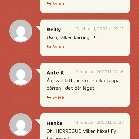
Svara
13 februari, 2007 kl. 22:11
Reilly
Usch, vilken kärring…! :
Svara
13 februari, 2007 kl. 22:16
Ante K
Åh, vad lätt jag skulle råka tappa
dörren i det där läget.
Svara
13 februari, 2007 kl. 22:27
Henke
Oh, HERREGUD vilken häxa! Fy
för henne!