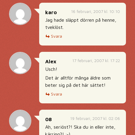
16 februari, 2007 kl. 10:10
karo
Jag hade släppt dörren på henne,
tveklöst.
Svara
17 februari, 2007 kl. 17:22
Alex
Usch!
Det är alltför många äldre som
beter sig på det här sättet!
Svara
19 februari, 2007 kl. 02:06
08
Ah, seriöst?! Ska du in eller inte,
kärring?! ;-)