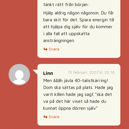
tänkt rätt från början:
Hjälp aldrig någon någonsin. Du får
bara skit för det. Spara energin till
att hjälpa dig själv för du kommer
i alla fall att uppskatta
ansträngningen.
Svara
15 februari, 2007 kl. 20:16
Linn
Men åååh jävla 40-talistkärring!
Dom ska sättas på plats. Hade jag
varit killen hade jag sagt ”ska det
va på det här viset så hade du
kunnat öppna dörren själv”
Svara