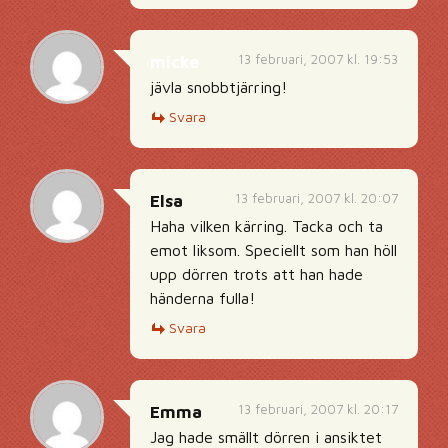
13 februari, 2007 kl. 19:53
micke
jävla snobbtjärring!
Svara
13 februari, 2007 kl. 20:07
Elsa
Haha vilken kärring. Tacka och ta
emot liksom. Speciellt som han höll
upp dörren trots att han hade
händerna fulla!
Svara
13 februari, 2007 kl. 20:17
Emma
Jag hade smällt dörren i ansiktet