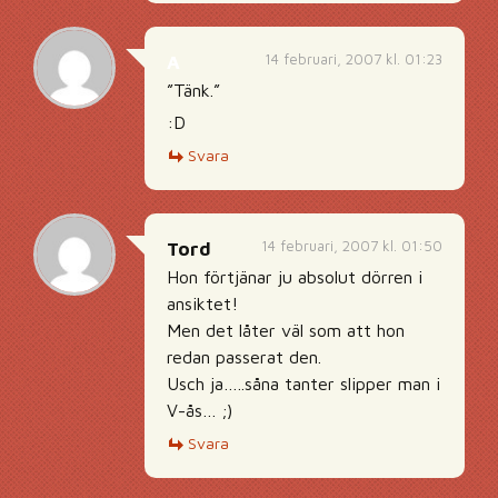
14 februari, 2007 kl. 01:23
A
”Tänk.”
:D
Svara
14 februari, 2007 kl. 01:50
Tord
Hon förtjänar ju absolut dörren i
ansiktet!
Men det låter väl som att hon
redan passerat den.
Usch ja…..såna tanter slipper man i
V-ås… ;)
Svara