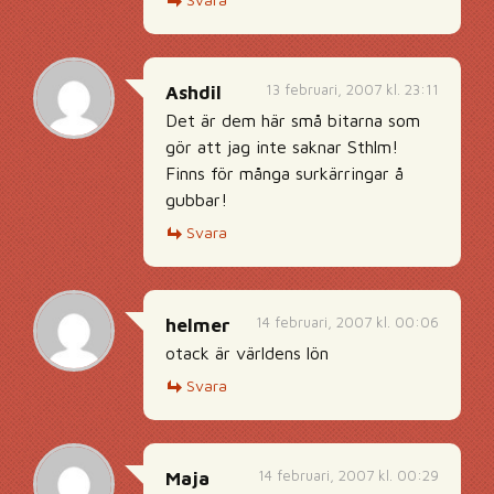
13 februari, 2007 kl. 23:11
Ashdil
Det är dem här små bitarna som
gör att jag inte saknar Sthlm!
Finns för många surkärringar å
gubbar!
Svara
14 februari, 2007 kl. 00:06
helmer
otack är världens lön
Svara
14 februari, 2007 kl. 00:29
Maja