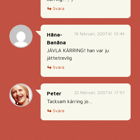
Svara
19 februari, 2007 kl. 10:44
Häna-
Banäna
JÄVLA KÄRRING! han var ju
jättetrevlig
Svara
22 februari, 2007 kl. 17:57
Peter
Tacksam kärring jo…
Svara