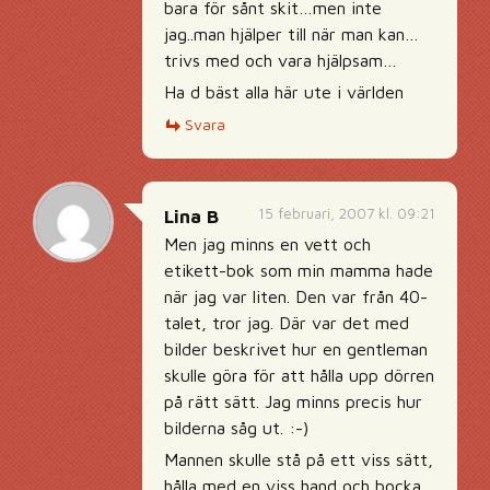
bara för sånt skit…men inte
jag..man hjälper till när man kan…
trivs med och vara hjälpsam…
Ha d bäst alla här ute i världen
Svara
15 februari, 2007 kl. 09:21
Lina B
Men jag minns en vett och
etikett-bok som min mamma hade
när jag var liten. Den var från 40-
talet, tror jag. Där var det med
bilder beskrivet hur en gentleman
skulle göra för att hålla upp dörren
på rätt sätt. Jag minns precis hur
bilderna såg ut. :-)
Mannen skulle stå på ett viss sätt,
hålla med en viss hand och bocka