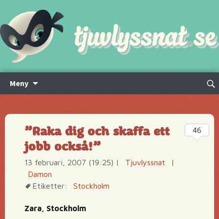
Hoppa
Sök
Meny
till
efte
innehåll
”Raka dig och skaffa ett
46
jobb också!”
13 februari, 2007 (19:25)
|
Tjuvlyssnat
|
Damon
Etiketter:
Stockholm
Zara, Stockholm