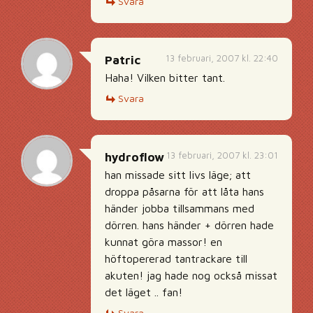
Svara
13 februari, 2007 kl. 22:40
Patric
Haha! Vilken bitter tant.
Svara
13 februari, 2007 kl. 23:01
hydroflow
han missade sitt livs läge; att
droppa påsarna för att låta hans
händer jobba tillsammans med
dörren. hans händer + dörren hade
kunnat göra massor! en
höftopererad tantrackare till
akuten! jag hade nog också missat
det läget .. fan!
Svara