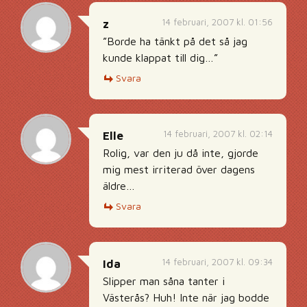
14 februari, 2007 kl. 01:56
z
”Borde ha tänkt på det så jag
kunde klappat till dig…”
Svara
14 februari, 2007 kl. 02:14
Elle
Rolig, var den ju då inte, gjorde
mig mest irriterad över dagens
äldre…
Svara
14 februari, 2007 kl. 09:34
Ida
Slipper man såna tanter i
Västerås? Huh! Inte när jag bodde