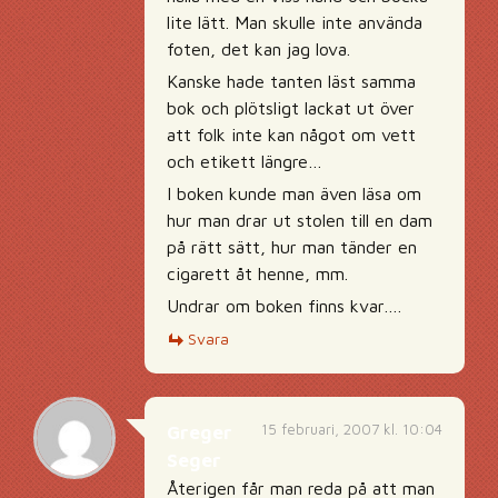
lite lätt. Man skulle inte använda
foten, det kan jag lova.
Kanske hade tanten läst samma
bok och plötsligt lackat ut över
att folk inte kan något om vett
och etikett längre…
I boken kunde man även läsa om
hur man drar ut stolen till en dam
på rätt sätt, hur man tänder en
cigarett åt henne, mm.
Undrar om boken finns kvar….
Svara
15 februari, 2007 kl. 10:04
Greger
Seger
Återigen får man reda på att man