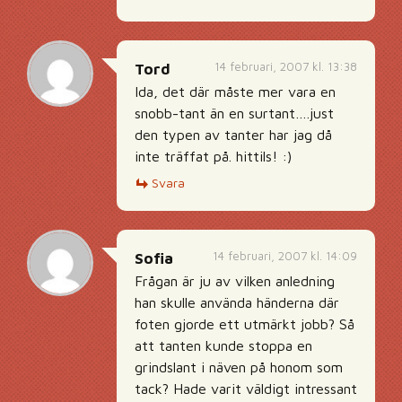
14 februari, 2007 kl. 13:38
Tord
Ida, det där måste mer vara en
snobb-tant än en surtant….just
den typen av tanter har jag då
inte träffat på. hittils! :)
Svara
14 februari, 2007 kl. 14:09
Sofia
Frågan är ju av vilken anledning
han skulle använda händerna där
foten gjorde ett utmärkt jobb? Så
att tanten kunde stoppa en
grindslant i näven på honom som
tack? Hade varit väldigt intressant