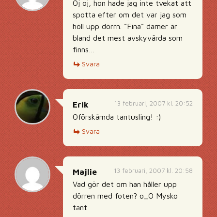
Oj oj, hon hade jag inte tvekat att
spotta efter om det var jag som
höll upp dörrn. ”Fina” damer är
bland det mest avskyvärda som
finns…
Svara
13 februari, 2007 kl. 20:52
Erik
Oförskämda tantusling! :)
Svara
13 februari, 2007 kl. 20:58
Majlie
Vad gör det om han håller upp
dörren med foten? o_O Mysko
tant