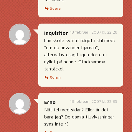
Svara
13 februari, 2007 kl. 22:28
Inquisitor
han skulle svarat något i stil med:
”om du använder hjärnan”,
alternativ dragit igen dörren i
nyllet på henne. Otacksamma
tantäckel.
Svara
13 februari, 2007 kl. 22:35
Erno
Nåt fel med sidan? Eller är det
bara jag? De gamla tjuvlyssningar
syns inte :(