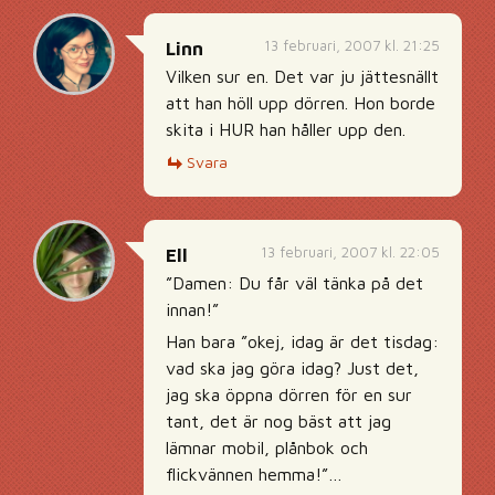
13 februari, 2007 kl. 21:25
Linn
Vilken sur en. Det var ju jättesnällt
att han höll upp dörren. Hon borde
skita i HUR han håller upp den.
Svara
13 februari, 2007 kl. 22:05
Ell
”Damen: Du får väl tänka på det
innan!”
Han bara ”okej, idag är det tisdag:
vad ska jag göra idag? Just det,
jag ska öppna dörren för en sur
tant, det är nog bäst att jag
lämnar mobil, plånbok och
flickvännen hemma!”…