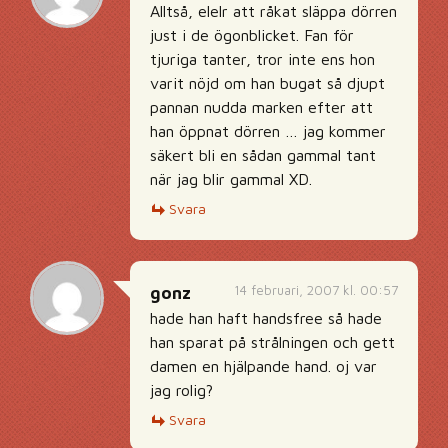
Alltså, elelr att råkat släppa dörren
just i de ögonblicket. Fan för
tjuriga tanter, tror inte ens hon
varit nöjd om han bugat så djupt
pannan nudda marken efter att
han öppnat dörren … jag kommer
säkert bli en sådan gammal tant
när jag blir gammal XD.
Svara
14 februari, 2007 kl. 00:57
gonz
hade han haft handsfree så hade
han sparat på strålningen och gett
damen en hjälpande hand. oj var
jag rolig?
Svara