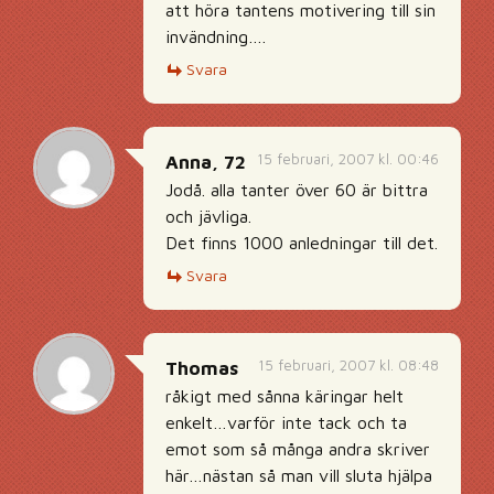
att höra tantens motivering till sin
invändning….
Svara
15 februari, 2007 kl. 00:46
Anna, 72
Jodå. alla tanter över 60 är bittra
och jävliga.
Det finns 1000 anledningar till det.
Svara
15 februari, 2007 kl. 08:48
Thomas
råkigt med sånna käringar helt
enkelt…varför inte tack och ta
emot som så många andra skriver
här…nästan så man vill sluta hjälpa