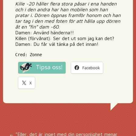
Kille ~20 håller flera stora påsar i ena handen
och i den andra har han mobilen som han
pratar i. Dörren öppnas framför honom och han
tar tag i den med foten för att hålla upp dörren
åt en ”fin” dam ~60
.
Damen: Använd händerna!!
Killen (förvånat): Ser det ut som jag kan det?
Damen: Du får väl tänka på det innan!
Cred: Zonne
Tipsa oss!
Facebook
X
←
”Eller, det är inget med din personlighet menar