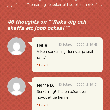
Inläggsnavigering
jag…”
”Nu när jag försöker att se ut som 60…”
→
46 thoughts on “
”Raka dig och
skaffa ett jobb också!”
”
13 februari, 2007 kl. 19:43
Helle
Vilken surkärring, han var ju snäll
ju! :/
Svara
13 februari, 2007 kl. 19:51
Norra B.
Surkärring! Trä en påse över
huvudet på henne.
Svara