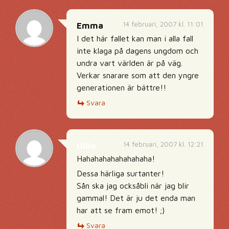
14 februari, 2007 kl. 11:01
Emma
I det här fallet kan man i alla fall
inte klaga på dagens ungdom och
undra vart världen är på väg.
Verkar snarare som att den yngre
generationen är bättre!!
Svara
14 februari, 2007 kl. 12:21
Ullio
Hahahahahahahahaha!
Dessa härliga surtanter!
Sån ska jag ocksåbli när jag blir
gammal! Det är ju det enda man
har att se fram emot! ;)
Svara