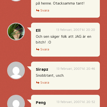
på henne. Otacksamma tant!
Svara
13 februari, 2007 kl. 20:20
Ell
Och sen säger folk att JAG är en
bitch! :O
Svara
13 februari, 2007 kl. 20:46
Sirapz
Snobbtant, usch.
Svara
13 februari, 2007 kl. 20:52
Peng