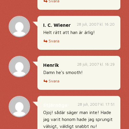
Svara
28 juli, 2007 kl. 16:20
I. C. Wiener
Helt rätt att han är ärlig!
Svara
28 juli, 2007 kl. 16:29
Henrik
Damn he’s smooth!
Svara
28 juli, 2007 kl. 17:51
Stjärnöga
Ojoj! sådär säger man inte! Hade
jag varit honom hade jag sprungit
välsigt, väldigt snabbt nu!