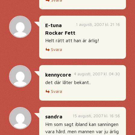
1 augusti, 2007 kl. 21:16
E-tuna
Rockar Fett
Helt rätt att han är ärlig!
Svara
4 augusti, 2007 kl. 04:30
kennycore
det där låter bekant..
Svara
15 augusti, 2007 kl. 16:56
sandra
Hm som sagt ibland kan sanningen
vara hård. men mannen var ju ärlig