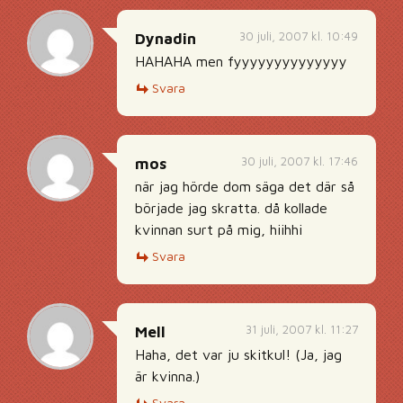
30 juli, 2007 kl. 10:49
Dynadin
HAHAHA men fyyyyyyyyyyyyyy
Svara
30 juli, 2007 kl. 17:46
mos
när jag hörde dom säga det där så
började jag skratta. då kollade
kvinnan surt på mig, hiihhi
Svara
31 juli, 2007 kl. 11:27
Mell
Haha, det var ju skitkul! (Ja, jag
är kvinna.)
Svara