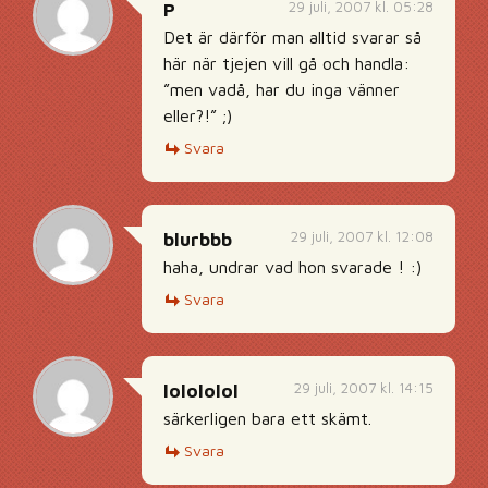
29 juli, 2007 kl. 05:28
P
Det är därför man alltid svarar så
här när tjejen vill gå och handla:
”men vadå, har du inga vänner
eller?!” ;)
Svara
29 juli, 2007 kl. 12:08
blurbbb
haha, undrar vad hon svarade ! :)
Svara
29 juli, 2007 kl. 14:15
lolololol
särkerligen bara ett skämt.
Svara