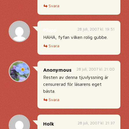
Svara
28 juli, 2007 kl. 19:51
Plupp
HAHA, fyfan vilken rolig gubbe.
Svara
28 juli, 2007 kl. 21:00
Anonymous
Resten av denna tjuvlyssning är
censurerad för läsarens eget
bästa.
Svara
28 juli, 2007 kl. 21:37
Holk