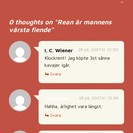
→
0 thoughts on “
Rean är mannens
värsta fiende
”
28 juli, 2007 kl. 10:00
I. C. Wiener
Klockrent! Jag köpte 3st sånna
kavajer igår.
Svara
28 juli, 2007 kl. 10:04
Josephine
Hahha, ärlighet vara längst..
Svara