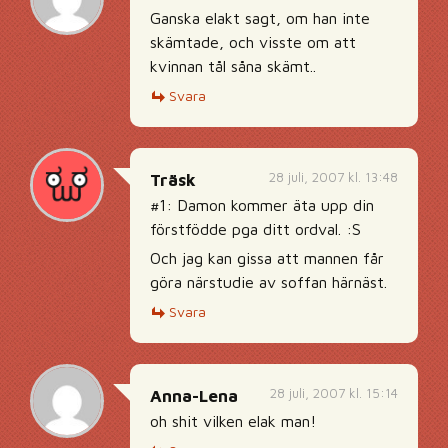
Ganska elakt sagt, om han inte
skämtade, och visste om att
kvinnan tål såna skämt..
Svara
28 juli, 2007 kl. 13:48
Träsk
#1: Damon kommer äta upp din
förstfödde pga ditt ordval. :S
Och jag kan gissa att mannen får
göra närstudie av soffan härnäst.
Svara
28 juli, 2007 kl. 15:14
Anna-Lena
oh shit vilken elak man!