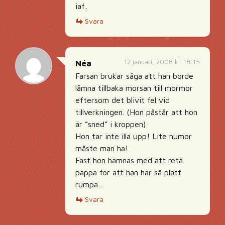
iaf..
Svara
12 januari, 2008 kl. 18:15
Néa
Farsan brukar säga att han borde
lämna tillbaka morsan till mormor
eftersom det blivit fel vid
tillverkningen. (Hon påstår att hon
är ”sned” i kroppen)
Hon tar inte illa upp! Lite humor
måste man ha!
Fast hon hämnas med att reta
pappa för att han har så platt
rumpa…
Svara