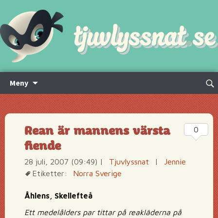
Hoppa
Sök
Meny
till
efte
innehåll
Rean är mannens värsta
0
fiende
28 juli, 2007 (09:49)
|
Tjuvlyssnat
|
Jennie
Etiketter:
Norra Sverige
Åhlens, Skellefteå
Ett medelålders par tittar på reakläderna på