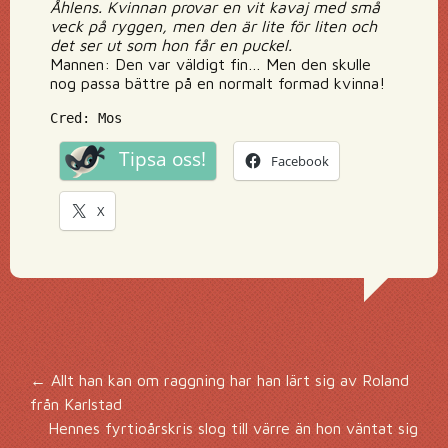
Åhlens. Kvinnan provar en vit kavaj med små
veck på ryggen, men den är lite för liten och
det ser ut som hon får en puckel.
Mannen: Den var väldigt fin… Men den skulle
nog passa bättre på en normalt formad kvinna!
Cred: Mos
Tipsa oss!
Facebook
X
Inläggsnavigering
←
Allt han kan om raggning har han lärt sig av Roland
från Karlstad
Hennes fyrtioårskris slog till värre än hon väntat sig