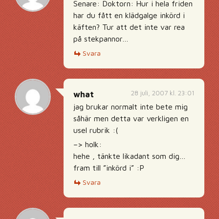
Senare: Doktorn: Hur i hela friden
har du fått en klädgalge inkörd i
käften? Tur att det inte var rea
på stekpannor…
Svara
28 juli, 2007 kl. 23:01
what
jag brukar normalt inte bete mig
såhär men detta var verkligen en
usel rubrik :(
–> holk:
hehe , tänkte likadant som dig…
fram till ”inkörd i” :P
Svara