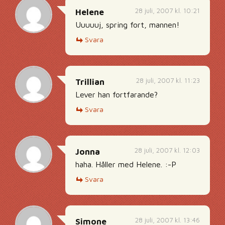
28 juli, 2007 kl. 10:21
Helene
Uuuuuj, spring fort, mannen!
Svara
28 juli, 2007 kl. 11:23
Trillian
Lever han fortfarande?
Svara
28 juli, 2007 kl. 12:03
Jonna
haha. Håller med Helene. :-P
Svara
28 juli, 2007 kl. 13:46
Simone