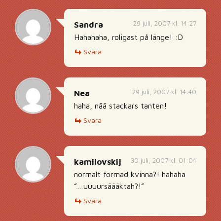
29 juli, 2007 kl. 14:27
Sandra
Hahahaha, roligast på länge! :D
Svara
29 juli, 2007 kl. 14:40
Nea
haha, nää stackars tanten!
Svara
30 juli, 2007 kl. 01:04
kamilovskij
normalt formad kvinna?! hahaha
”…uuuursäääktah?!”
Svara