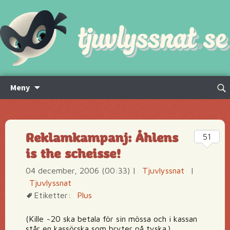
Hoppa
Sök
Meny
till
efte
innehåll
Reklamkampanj: Åhlens
51
is the scheisse!
04 december, 2006 (00:33)
|
Tjuvlyssnat
|
Tjuvlyssnat
Etiketter:
Plus
(Kille ~20 ska betala för sin mössa och i kassan
står en kassörska som bryter på tyska.)