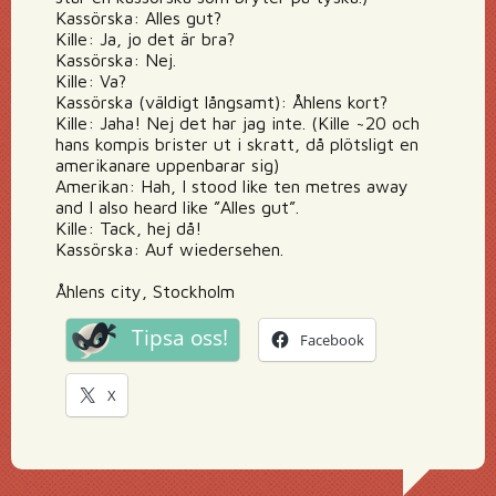
Kassörska: Alles gut?
Kille: Ja, jo det är bra?
Kassörska: Nej.
Kille: Va?
Kassörska (väldigt långsamt): Åhlens kort?
Kille: Jaha! Nej det har jag inte. (Kille ~20 och
hans kompis brister ut i skratt, då plötsligt en
amerikanare uppenbarar sig)
Amerikan: Hah, I stood like ten metres away
and I also heard like ”Alles gut”.
Kille: Tack, hej då!
Kassörska: Auf wiedersehen.
Åhlens city, Stockholm
Tipsa oss!
Facebook
X