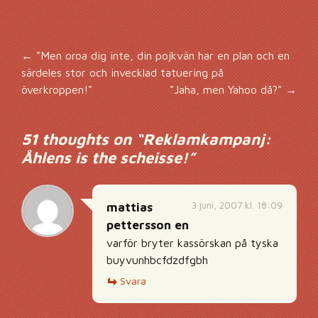
Inläggsnavigering
←
"Men oroa dig inte, din pojkvän har en plan och en
särdeles stor och invecklad tatuering på
överkroppen!"
"Jaha, men Yahoo då?"
→
51 thoughts on “
Reklamkampanj:
Åhlens is the scheisse!
”
3 juni, 2007 kl. 18:09
mattias
pettersson en
varför bryter kassörskan på tyska
buyvunhbcfdzdfgbh
Svara