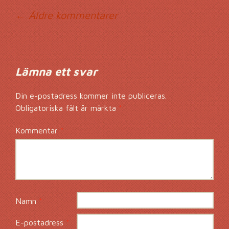
Kommentarsnavig
← Äldre kommentarer
Lämna ett svar
Din e-postadress kommer inte publiceras.
Obligatoriska fält är märkta
*
Kommentar
*
Namn
*
E-postadress
*