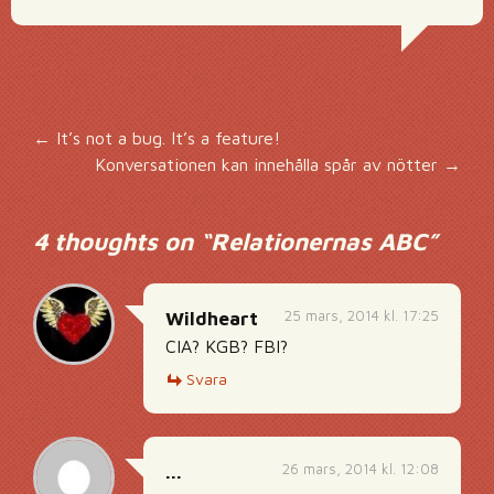
Inläggsnavigering
←
It’s not a bug. It’s a feature!
Konversationen kan innehålla spår av nötter
→
4 thoughts on “
Relationernas ABC
”
25 mars, 2014 kl. 17:25
Wildheart
CIA? KGB? FBI?
Svara
26 mars, 2014 kl. 12:08
...