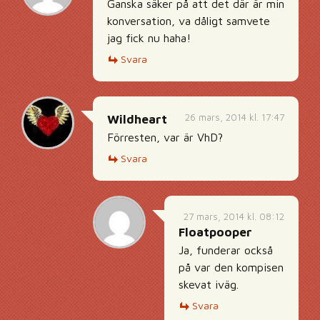
Ganska säker på att det där är min
konversation, va dåligt samvete
jag fick nu haha!
Svara
26 mars, 2014 kl. 17:47
Wildheart
Förresten, var är VhD?
Svara
27 mars, 2014 kl. 08:12
Floatpooper
Ja, funderar också
på var den kompisen
skevat iväg.
Svara