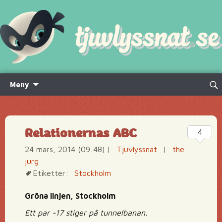
Hoppa
Sök
Meny
till
efte
innehåll
Relationernas ABC
4
24 mars, 2014 (09:48)
|
Tjuvlyssnat
|
the
jurg
Etiketter:
Stockholm
Gröna linjen, Stockholm
Ett par -17 stiger på tunnelbanan.