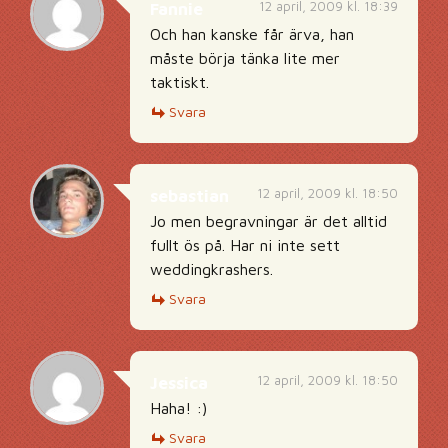
12 april, 2009 kl. 18:39
Fannie
Och han kanske får ärva, han
måste börja tänka lite mer
taktiskt.
Svara
12 april, 2009 kl. 18:50
sebastian
Jo men begravningar är det alltid
fullt ös på. Har ni inte sett
weddingkrashers.
Svara
12 april, 2009 kl. 18:50
Jessica
Haha! :)
Svara