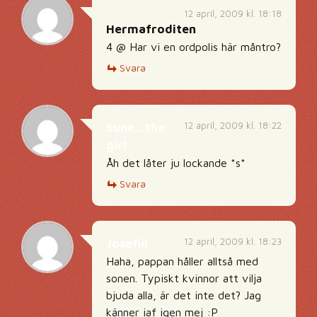
12 april, 2009 kl. 18:18
Hermafroditen
4 @ Har vi en ordpolis här måntro?
Svara
12 april, 2009 kl. 18:22
Sune...the
girl
Åh det låter ju lockande *s*
Svara
12 april, 2009 kl. 18:23
Josefin
Haha, pappan håller alltså med
sonen. Typiskt kvinnor att vilja
bjuda alla, är det inte det? Jag
känner iaf igen mej :P