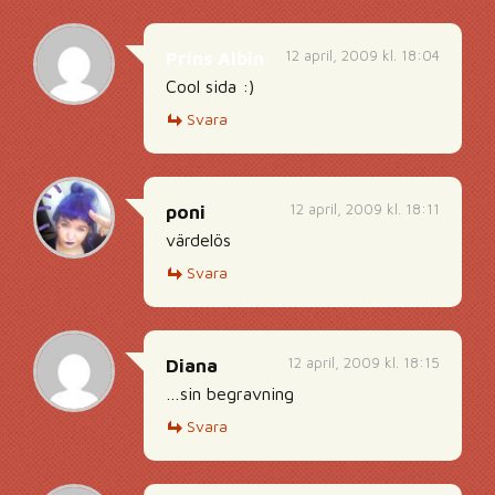
12 april, 2009 kl. 18:04
Prins Albin
Cool sida :)
Svara
12 april, 2009 kl. 18:11
poni
värdelös
Svara
12 april, 2009 kl. 18:15
Diana
…sin begravning
Svara