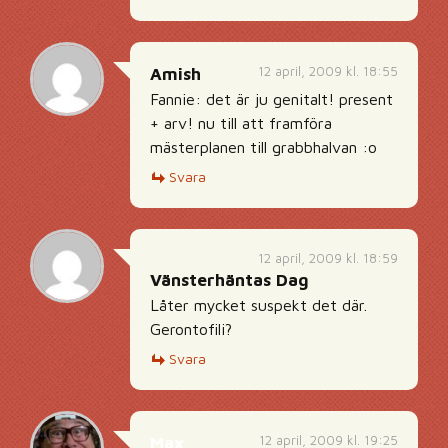
12 april, 2009 kl. 18:55
Amish
Fannie: det är ju genitalt! present
+ arv! nu till att framföra
mästerplanen till grabbhalvan :o
Svara
12 april, 2009 kl. 18:59
Vänsterhäntas Dag
Låter mycket suspekt det där.
Gerontofili?
Svara
12 april, 2009 kl. 19:25
Max