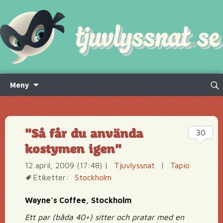
Hoppa
Sök
Meny
till
efte
innehåll
"Så får du använda
30
kostymen igen"
12 april, 2009 (17:48)
|
Tjuvlyssnat
|
Tapio
Etiketter:
Stockholm
Wayne’s Coffee, Stockholm
Ett par (båda 40+) sitter och pratar med en