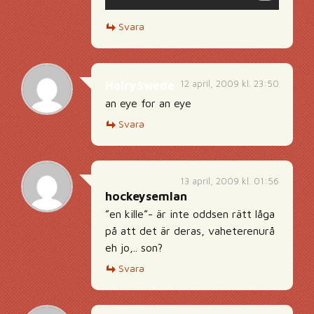
Svara
12 april, 2009 kl. 23:50
HairySwede
an eye for an eye
Svara
13 april, 2009 kl. 01:56
hockeysemlan
”en kille”- är inte oddsen rätt låga
på att det är deras, vaheterenurå
eh jo,.. son?
Svara