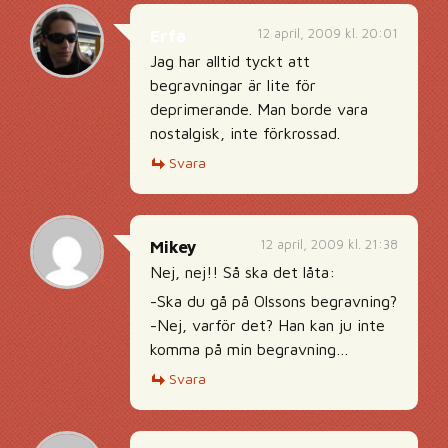
12 april, 2009 kl. 20:01
Erfa
Jag har alltid tyckt att
begravningar är lite för
deprimerande. Man borde vara
nostalgisk, inte förkrossad.
Svara
12 april, 2009 kl. 21:38
Mikey
Nej, nej!! Så ska det låta:
-Ska du gå på Olssons begravning?
-Nej, varför det? Han kan ju inte
komma på min begravning…
Svara