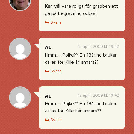
Kan väl vara roligt för grabben att
gå på begravning också!
Svara
12 april, 2009 kl. 19:42
AL
Hmm…. Pojke?? En 18åring brukar
kallas för Kille är annars??
Svara
12 april, 2009 kl. 19:42
AL
Hmm…. Pojke?? En 18åring brukar
kallas för Kille här annars??
Svara