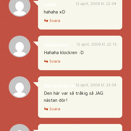
12 april, 2009 kl. 22:04
Luisa
hahaha xD
Svara
12 april, 2009 kl. 22:13
Madeleine
Hahaha klockren :D
Svara
12 april, 2009 kl. 23:04
Seriestrip.se
Den här var så tråkig så JAG
nästan dör!
Svara