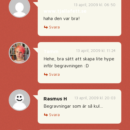
13 april, 2009 kl. 06:50
www.tjallafett.se
haha den var bra!
Svara
13 april, 2009 kl. 11:24
Tamm
Hehe, bra sätt att skapa lite hype
inför begravningen :D
Svara
13 april, 2009 kl. 20:03
Rasmus H
Begravningar som är så kul…
Svara