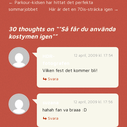
Inläggsnavigering
←
Parkour-kidsen har hittat det perfekta
sommarjobbet
Här är det en 70is-sträcka igen
→
30 thoughts on “
"Så får du använda
kostymen igen"
”
12 april, 2009 kl. 17:54
HDR-
fotografen
Vilken fest det kommer bli!
Svara
12 april, 2009 kl. 17:56
suzana
hahah fan va braaa :D
Svara