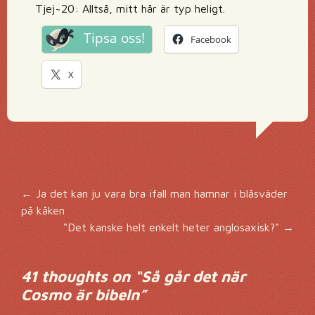
Tjej~20: Alltså, mitt hår är typ heligt.
Tipsa oss!
Facebook
X
Inläggsnavigering
←
Ja det kan ju vara bra ifall man hamnar i blåsväder
på kåken
"Det kanske helt enkelt heter anglosaxisk?"
→
41 thoughts on “
Så går det när
Cosmo är bibeln
”