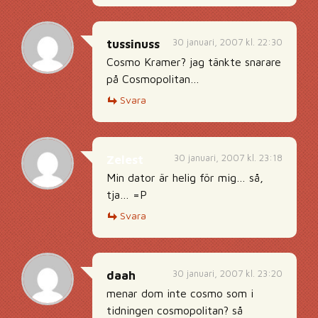
30 januari, 2007 kl. 22:30
tussinuss
Cosmo Kramer? jag tänkte snarare
på Cosmopolitan…
Svara
30 januari, 2007 kl. 23:18
Zelest
Min dator är helig för mig… så,
tja… =P
Svara
30 januari, 2007 kl. 23:20
daah
menar dom inte cosmo som i
tidningen cosmopolitan? så