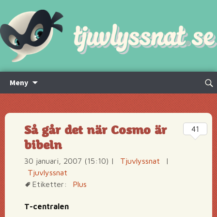
Hoppa
Sök
Meny
till
efte
innehåll
Så går det när Cosmo är
41
bibeln
30 januari, 2007 (15:10)
|
Tjuvlyssnat
|
Tjuvlyssnat
Etiketter:
Plus
T-centralen