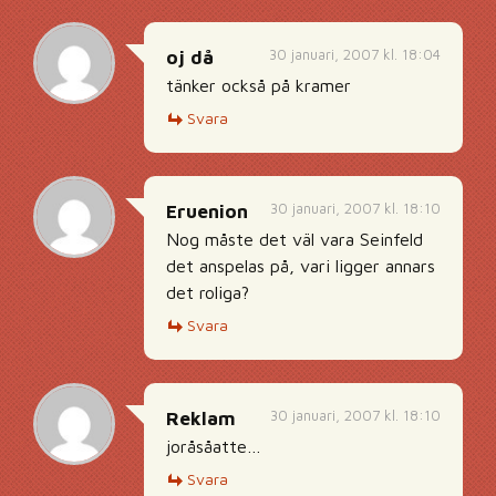
30 januari, 2007 kl. 18:04
oj då
tänker också på kramer
Svara
30 januari, 2007 kl. 18:10
Eruenion
Nog måste det väl vara Seinfeld
det anspelas på, vari ligger annars
det roliga?
Svara
30 januari, 2007 kl. 18:10
Reklam
joråsåatte…
Svara