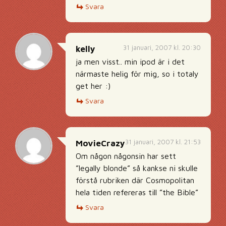
Svara
31 januari, 2007 kl. 20:30
kelly
ja men visst.. min ipod är i det
närmaste helig för mig, so i totaly
get her :)
Svara
31 januari, 2007 kl. 21:53
MovieCrazy
Om någon någonsin har sett
”legally blonde” så kankse ni skulle
förstå rubriken där Cosmopolitan
hela tiden refereras till ”the Bible”
Svara