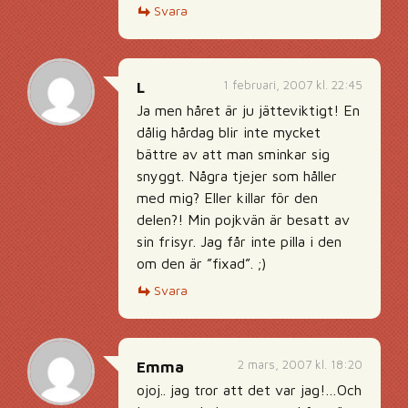
Svara
1 februari, 2007 kl. 22:45
L
Ja men håret är ju jätteviktigt! En
dålig hårdag blir inte mycket
bättre av att man sminkar sig
snyggt. Några tjejer som håller
med mig? Eller killar för den
delen?! Min pojkvän är besatt av
sin frisyr. Jag får inte pilla i den
om den är ”fixad”. ;)
Svara
2 mars, 2007 kl. 18:20
Emma
ojoj.. jag tror att det var jag!…Och