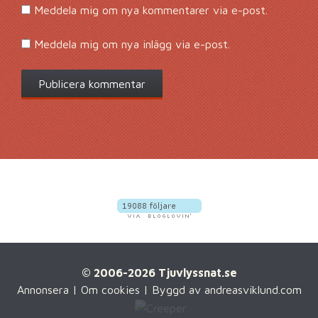
Meddela mig om nya kommentarer via e-post.
Meddela mig om nya inlägg via e-post.
© 2006-2026 Tjuvlyssnat.se
Annonsera
|
Om cookies
| Byggd av
andreasviklund.com