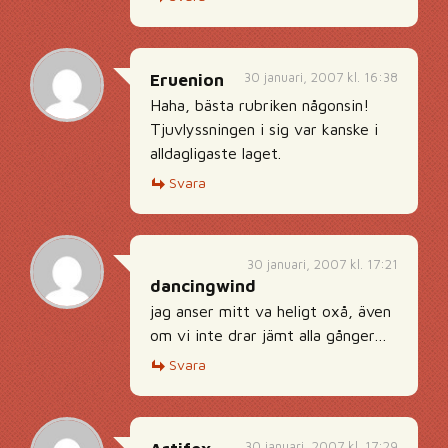
30 januari, 2007 kl. 16:38
Eruenion
Haha, bästa rubriken någonsin!
Tjuvlyssningen i sig var kanske i
alldagligaste laget.
Svara
30 januari, 2007 kl. 17:21
dancingwind
jag anser mitt va heligt oxå, även
om vi inte drar jämt alla gånger…
Svara
30 januari, 2007 kl. 17:29