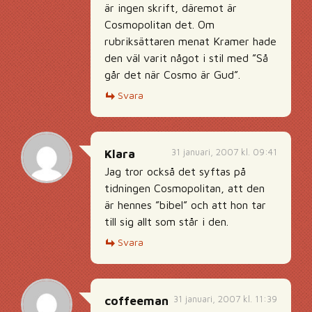
är ingen skrift, däremot är
Cosmopolitan det. Om
rubriksättaren menat Kramer hade
den väl varit något i stil med ”Så
går det när Cosmo är Gud”.
Svara
31 januari, 2007 kl. 09:41
Klara
Jag tror också det syftas på
tidningen Cosmopolitan, att den
är hennes ”bibel” och att hon tar
till sig allt som står i den.
Svara
31 januari, 2007 kl. 11:39
coffeeman