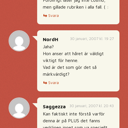
Förövrigt läser jag inte cosmo,
men gillade rubriken i alla fall. ( :
Svara
30 januari, 2007 kl. 19:27
NordH
Jaha?
Hon anser att håret är väldigt
viktigt för henne.
Vad är det som gör det så
märkvärdigt?
Svara
30 januari, 2007 kl. 20:43
Saggezza
Kan faktiskt inte förstå varför
denna är på PLUS det fanns
verkligen inget som va speciellt