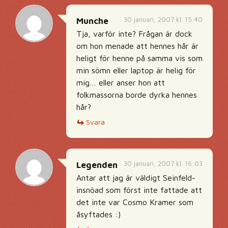
30 januari, 2007 kl. 15:40
Munche
Tja, varför inte? Frågan är dock
om hon menade att hennes hår är
heligt för henne på samma vis som
min sömn eller laptop är helig för
mig… eller anser hon att
folkmassorna borde dyrka hennes
hår?
Svara
30 januari, 2007 kl. 16:03
Legenden
Antar att jag är väldigt Seinfeld-
insnöad som först inte fattade att
det inte var Cosmo Kramer som
åsyftades :)