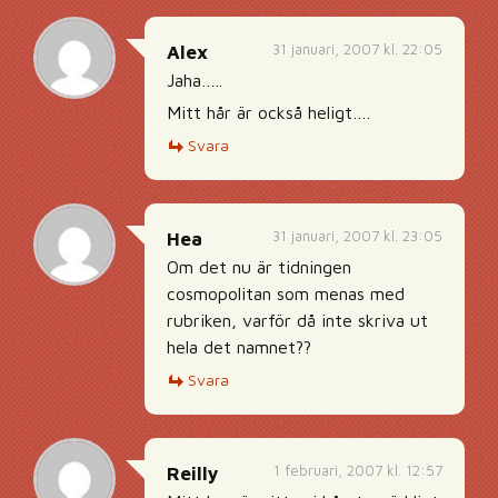
31 januari, 2007 kl. 22:05
Alex
Jaha…..
Mitt hår är också heligt….
Svara
31 januari, 2007 kl. 23:05
Hea
Om det nu är tidningen
cosmopolitan som menas med
rubriken, varför då inte skriva ut
hela det namnet??
Svara
1 februari, 2007 kl. 12:57
Reilly