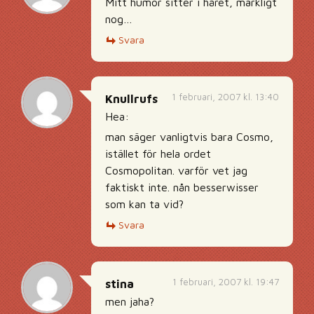
Mitt humör sitter i håret, märkligt
nog…
Svara
1 februari, 2007 kl. 13:40
Knullrufs
Hea:
man säger vanligtvis bara Cosmo,
istället för hela ordet
Cosmopolitan. varför vet jag
faktiskt inte. nån besserwisser
som kan ta vid?
Svara
1 februari, 2007 kl. 19:47
stina
men jaha?