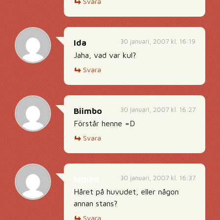
Svara
30 januari, 2007 kl. 16:19
Ida
Jaha, vad var kul?
Svara
30 januari, 2007 kl. 16:27
Biimbo
Förstår henne =D
Svara
30 januari, 2007 kl. 16:37
bimbo
Håret på huvudet, eller någon
annan stans?
Svara