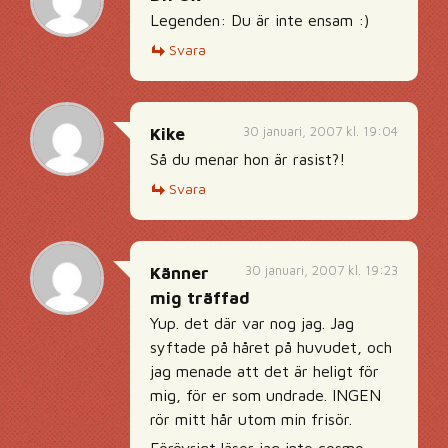
Legenden: Du är inte ensam :)
Svara
30 januari, 2007 kl. 19:04
Kike
Så du menar hon är rasist?!
Svara
30 januari, 2007 kl. 19:23
Känner
mig träffad
Yup. det där var nog jag. Jag
syftade på håret på huvudet, och
jag menade att det är heligt för
mig, för er som undrade. INGEN
rör mitt hår utom min frisör.