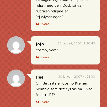
roligt med den. Dock så va
rubriken roligare än
”tjuvlyssningen”
Svara
30 januari, 2007 kl. 20:45
jojo
cosmo, vem?
Svara
30 januari, 2007 kl. 21:30
Hea
Om det inte är Cosmo Kramer i
Seinfeld som det syftas på… Vad
är det då??
Svara