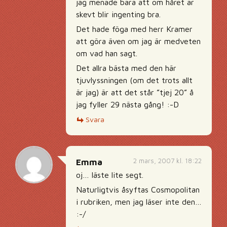
jag menade bara att om håret är
skevt blir ingenting bra.
Det hade föga med herr Kramer
att göra även om jag är medveten
om vad han sagt.
Det allra bästa med den här
tjuvlyssningen (om det trots allt
är jag) är att det står ”tjej 20” å
jag fyller 29 nästa gång! :-D
Svara
2 mars, 2007 kl. 18:22
Emma
oj… läste lite segt.
Naturligtvis åsyftas Cosmopolitan
i rubriken, men jag läser inte den…
:-/