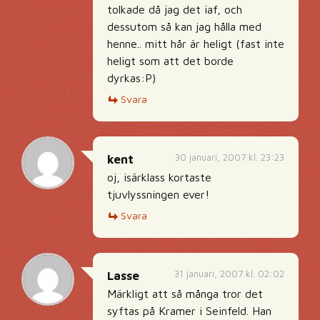
tolkade då jag det iaf, och
dessutom så kan jag hålla med
henne.. mitt hår är heligt (fast inte
heligt som att det borde
dyrkas:P)
Svara
30 januari, 2007 kl. 23:23
kent
oj, isärklass kortaste
tjuvlyssningen ever!
Svara
31 januari, 2007 kl. 02:02
Lasse
Märkligt att så många tror det
syftas på Kramer i Seinfeld. Han