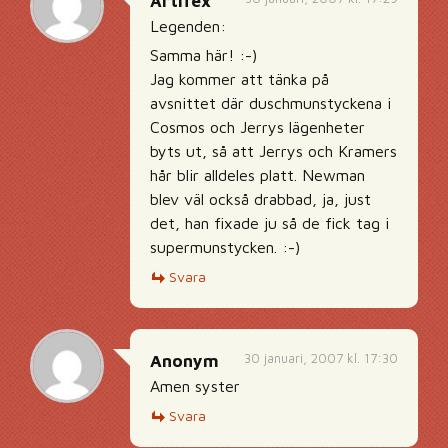
Artifex
Legenden:
Samma här! :-)
Jag kommer att tänka på
avsnittet där duschmunstyckena i
Cosmos och Jerrys lägenheter
byts ut, så att Jerrys och Kramers
hår blir alldeles platt. Newman
blev väl också drabbad, ja, just
det, han fixade ju så de fick tag i
supermunstycken. :-)
Svara
30 januari, 2007 kl. 17:30
Anonym
Amen syster
Svara