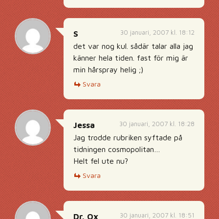
30 januari, 2007 kl. 18:12
S
det var nog kul. sådär talar alla jag
känner hela tiden. fast för mig är
min hårspray helig ;)
Svara
30 januari, 2007 kl. 18:28
Jessa
Jag trodde rubriken syftade på
tidningen cosmopolitan…
Helt fel ute nu?
Svara
30 januari, 2007 kl. 18:51
Dr. Ox