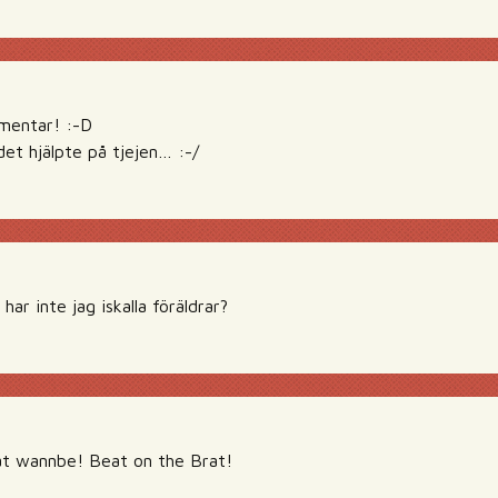
mentar! :-D
det hjälpte på tjejen… :-/
har inte jag iskalla föräldrar?
åt wannbe! Beat on the Brat!