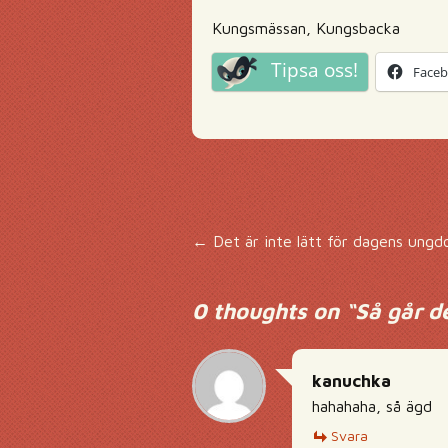
Kungsmässan, Kungsbacka
Tipsa oss!
Face
Inläggsnavigering
←
Det är inte lätt för dagens ungdom
0 thoughts on “
Så går d
kanuchka
hahahaha, så ägd
Svara