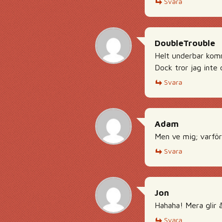
Svara
DoubleTrouble
Helt underbar kom
Dock tror jag inte 
Svara
Adam
Men ve mig; varför 
Svara
Jon
Hahaha! Mera glir 
Svara