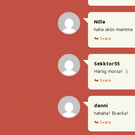
Nilla
haha skön mamma 
Svara
Sekktor55
Härlig morsa! :)
Svara
danni
hahaha! Bracka!
Svara