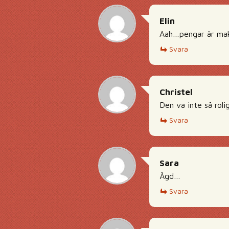
Elin
Aah…pengar är ma
Svara
Christel
Den va inte så roli
Svara
Sara
Ägd…
Svara