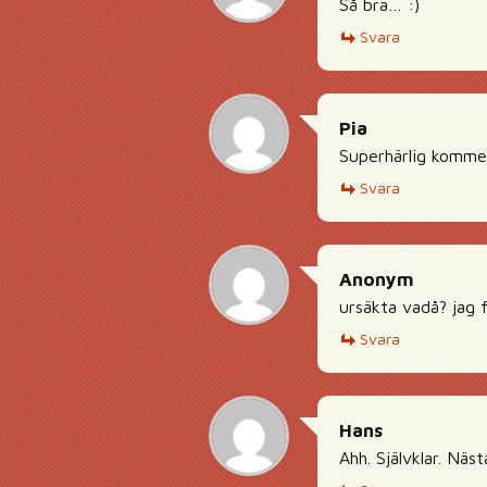
Så bra… :)
Svara
Pia
Superhärlig kommen
Svara
Anonym
ursäkta vadå? jag f
Svara
Hans
Ahh. Självklar. Näs