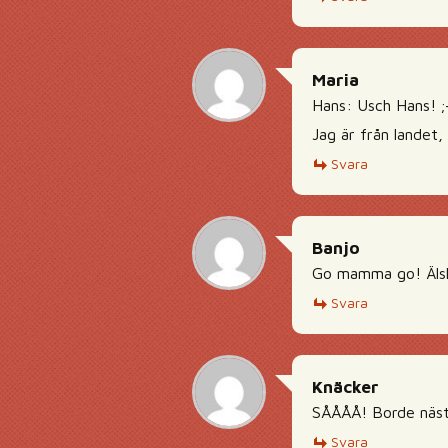
Maria
Hans: Usch Hans! ;
Jag är från landet,
Svara
Banjo
Go mamma go! Älsk
Svara
Knäcker
SÅÅÅÅ! Borde nästa
Svara