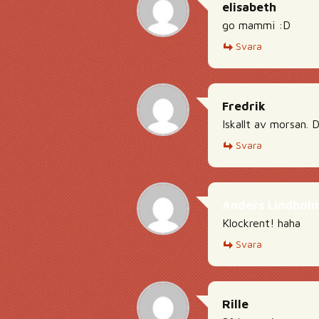
elisabeth
go mammi :D
Svara
Fredrik
Iskallt av morsan. 
Svara
Anders Lindhol
Klockrent! haha
Svara
Rille