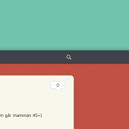
Sök
efter:
0
kom går mamman 45+).