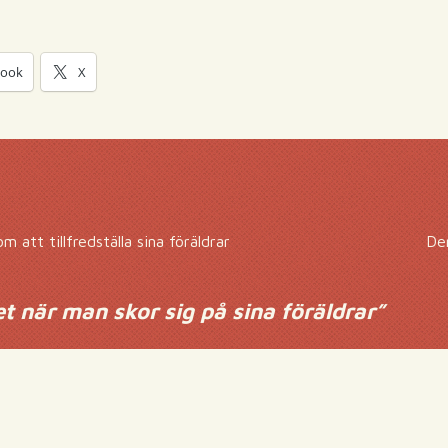
book
X
 att tillfredställa sina föräldrar
De
et när man skor sig på sina föräldrar
”