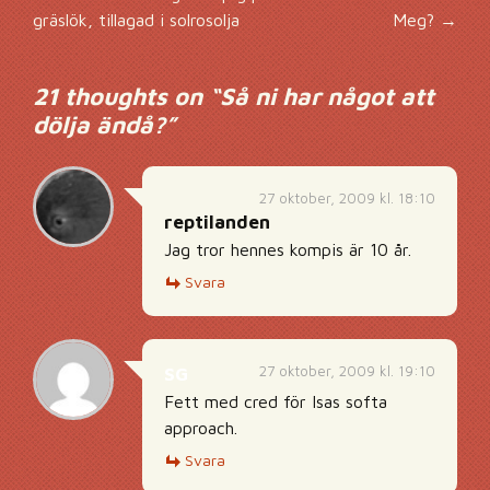
Inläggsnavigering
gräslök, tillagad i solrosolja
Meg?
→
21 thoughts on “
Så ni har något att
dölja ändå?
”
27 oktober, 2009 kl. 18:10
reptilanden
Jag tror hennes kompis är 10 år.
Svara
27 oktober, 2009 kl. 19:10
SG
Fett med cred för Isas softa
approach.
Svara