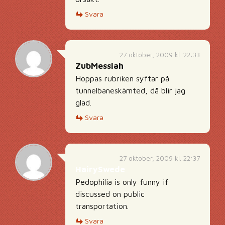
Svara
27 oktober, 2009 kl. 22:33
ZubMessiah
Hoppas rubriken syftar på
tunnelbaneskämted, då blir jag
glad.
Svara
27 oktober, 2009 kl. 22:37
HairySwede
Pedophilia is only funny if
discussed on public
transportation.
Svara