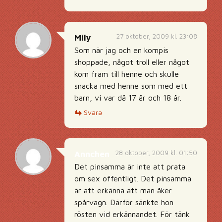
27 oktober, 2009 kl. 23:08
Mily
Som när jag och en kompis
shoppade, något troll eller något
kom fram till henne och skulle
snacka med henne som med ett
barn, vi var då 17 år och 18 år.
Svara
28 oktober, 2009 kl. 01:50
Annchen
Det pinsamma är inte att prata
om sex offentligt. Det pinsamma
är att erkänna att man åker
spårvagn. Därför sänkte hon
rösten vid erkännandet. För tänk