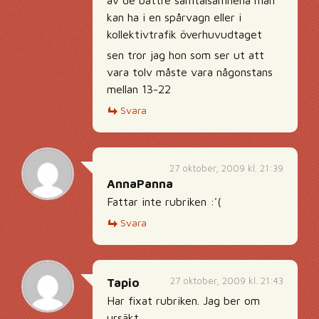
av de bättre samtalsämnena man
kan ha i en spårvagn eller i
kollektivtrafik överhuvudtaget
sen tror jag hon som ser ut att
vara tolv måste vara någonstans
mellan 13-22
Svara
27 oktober, 2009 kl. 21:39
AnnaPanna
Fattar inte rubriken :'(
Svara
27 oktober, 2009 kl. 21:43
Tapio
Har fixat rubriken. Jag ber om
ursäkt.