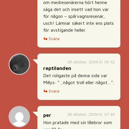
om medresenärerna hört henne
säga det och insett vad hon var
för någon – spårvagnsresenär,
usch! Lämnar säkert inte ens plats
för avstigande heller.
Svara
28 oktober, 2009 kl. 04:52
reptilanden
Det roligaste på denna sida var
Millys: ”…något troll eller något…”.
Svara
28 oktober, 2009 kl. 07:39
per
Hon pratade med sin lillebror som