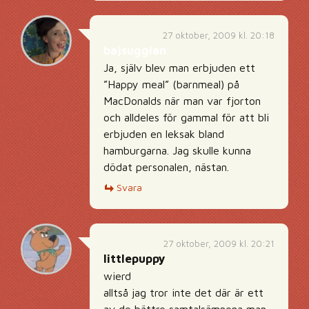
27 oktober, 2009 kl. 20:18
bajsugglan
Ja, själv blev man erbjuden ett
”Happy meal” (barnmeal) på
MacDonalds när man var fjorton
och alldeles för gammal för att bli
erbjuden en leksak bland
hamburgarna. Jag skulle kunna
dödat personalen, nästan.
Svara
27 oktober, 2009 kl. 20:21
littlepuppy
wierd
alltså jag tror inte det där är ett