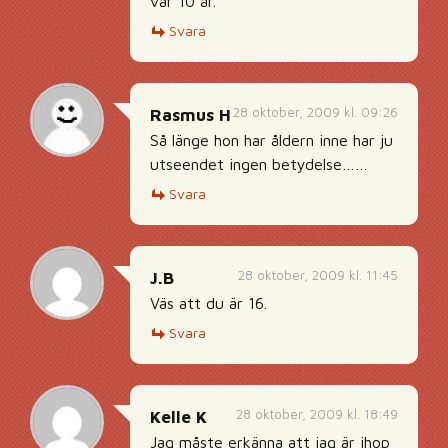
var 10 år.
Svara
28 oktober, 2009 kl. 09:26
Rasmus H
Så länge hon har åldern inne har ju
utseendet ingen betydelse……
Svara
28 oktober, 2009 kl. 11:45
J.B
Väs att du är 16.
Svara
28 oktober, 2009 kl. 18:49
Kelle K
Jag måste erkänna att jag är ihop