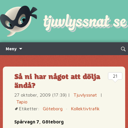
Hoppa
Sök
Meny
till
efte
innehåll
Så ni har något att dölja
21
ändå?
27 oktober, 2009 (17:39)
|
Tjuvlyssnat
|
Tapio
Etiketter:
Göteborg
·
Kollektivtrafik
Spårvagn 7, Göteborg