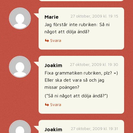
27 oktober, 2009 kl. 19:15
Marie
Jag förstår inte rubriken: Så ni
något att dölja ändå?
Svara
27 oktober, 2009 kl. 19:30
Joakim
Fixa grammatiken rubriken, plz? =)
Eller ska det vara så och jag
missar poängen?
(”Så ni något att dölja ändå?”)
Svara
27 oktober, 2009 kl. 19:31
Joakim