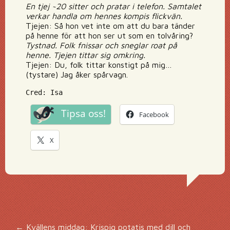
En tjej ~20 sitter och pratar i telefon. Samtalet
verkar handla om hennes kompis flickvän.
Tjejen: Så hon vet inte om att du bara tänder
på henne för att hon ser ut som en tolvåring?
Tystnad. Folk fnissar och sneglar roat på
henne. Tjejen tittar sig omkring.
Tjejen: Du, folk tittar konstigt på mig…
(tystare) Jag åker spårvagn.
Cred: Isa
Tipsa oss!
Facebook
X
←
Kvällens middag: Krispig potatis med dill och