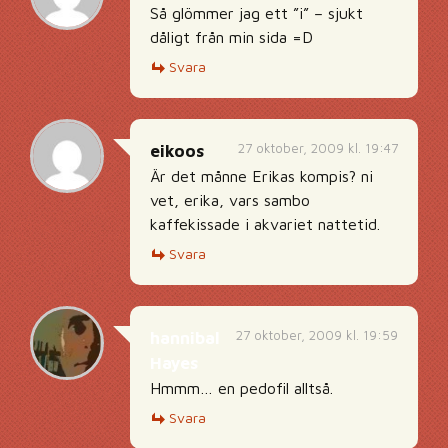
Så glömmer jag ett ”i” – sjukt
dåligt från min sida =D
Svara
27 oktober, 2009 kl. 19:47
eikoos
Är det månne Erikas kompis? ni
vet, erika, vars sambo
kaffekissade i akvariet nattetid.
Svara
27 oktober, 2009 kl. 19:59
hannibal
Hayes
Hmmm… en pedofil alltså.
Svara