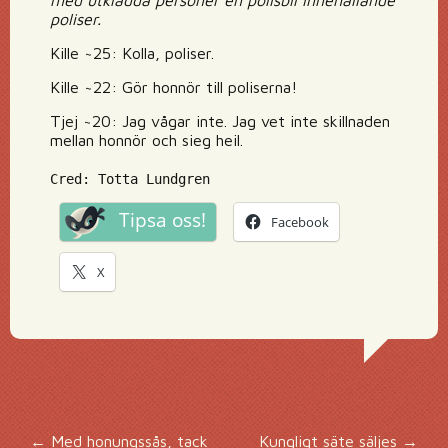
med utklädda personer en polisbil innehållande
poliser.
Kille ~25: Kolla, poliser.
Kille ~22: Gör honnör till poliserna!
Tjej ~20: Jag vågar inte. Jag vet inte skillnaden
mellan honnör och sieg heil.
Cred: Totta Lundgren
Tipsa oss!
Facebook
X
←
Med honungssås, tack
Kungligt säte säljes
→