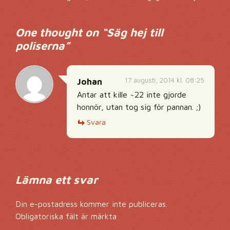
Inläggsnavigering
One thought on “
Säg hej till
poliserna
”
17 augusti, 2014 kl. 08:25
Johan
Antar att kille ~22 inte gjorde
honnör, utan tog sig för pannan. ;)
Svara
Lämna ett svar
Din e-postadress kommer inte publiceras.
Obligatoriska fält är märkta
*