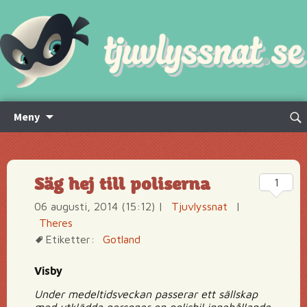
Hoppa
Sök
Meny
till
efte
innehåll
Säg hej till poliserna
1
06 augusti, 2014 (15:12)
|
Tjuvlyssnat
|
Theres
Etiketter:
Gotland
Visby
Under medeltidsveckan passerar ett sällskap