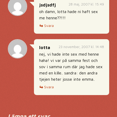
28 maj, 2007 kl. 15:49
jsdjsdfj
oh damn, lotta hade ni haft sex
me henne??!!!
Svara
23 november, 2007 kl. 14:48
lotta
nej, vi hade inte sex med henne
haha! vi var på samma fest och
sov i samma rum där jag hade sex
med en kille.. sandra: den andra
tjejen heter josse inte emma..
Svara
Lämna ett svar