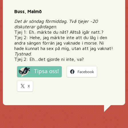
Buss, Malmö
Det är söndag förmiddag. Två tjejer ~20
diskuterar gårdagen
.
Tjej 1: Eh.. märkte du nåt? Alltså igår natt..?
Tjej 2: Hehe, jag märkte inte att du låg i den
andra sängen förrän jag vaknade i morse. Ni
hade kunnat ha sex på mig, utan att jag vaknat!
Tystnad
.
Tjej 2: Eh…det gjorde ni inte, va?
Tipsa oss!
Facebook
X