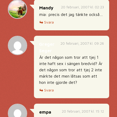
20 februari, 2007 kl. 02:23
Mandy
mia: precis det jag tänkte också…
Svara
20 februari, 2007 kl. 09:26
Greger
Seger
Är det någon som tror att tjej 1
inte haft sex i sängen bredvid? Är
det någon som tror att tjej 2 inte
märkte det men låtsas som att
hon inte gjorde det?
Svara
20 februari, 2007 kl. 15:12
empa