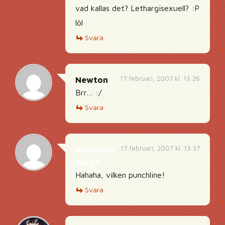
vad kallas det? Lethargisexuell? :P
löl
Svara
17 februari, 2007 kl. 13:26
Newton
Brr… :/
Svara
17 februari, 2007 kl. 13:37
Benjamin
Bergh
Hahaha, vilken punchline!
Svara