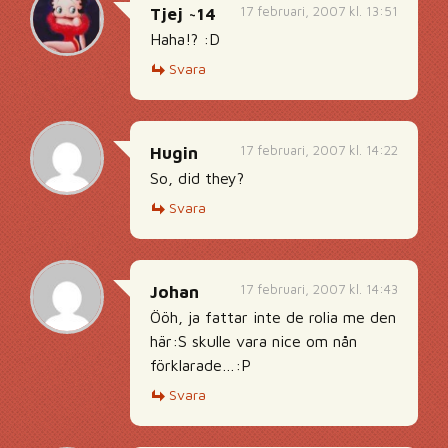
17 februari, 2007 kl. 13:51
Tjej ~14
Haha!? :D
Svara
17 februari, 2007 kl. 14:22
Hugin
So, did they?
Svara
17 februari, 2007 kl. 14:43
Johan
Ööh, ja fattar inte de rolia me den
här:S skulle vara nice om nån
förklarade…:P
Svara