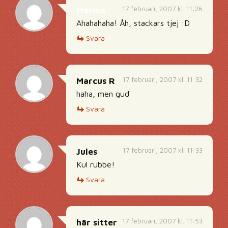
17 februari, 2007 kl. 11:26
Marina
Ahahahaha! Åh, stackars tjej :D
Svara
17 februari, 2007 kl. 11:32
Marcus R
haha, men gud
Svara
17 februari, 2007 kl. 11:33
Jules
Kul rubbe!
Svara
17 februari, 2007 kl. 11:53
här sitter