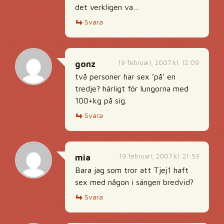
det verkligen va…
Svara
19 februari, 2007 kl. 12:09
gonz
två personer har sex ’på’ en
tredje? härligt för lungorna med
100+kg på sig.
Svara
19 februari, 2007 kl. 21:53
mia
Bara jag som tror att Tjej1 haft
sex med någon i sängen bredvid?
Svara