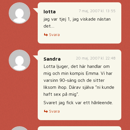
7 maj, 2007 kl. 13:55
lotta
jag var tjej 1, jag viskade nästan
det…
Svara
20 maj, 2007 kl. 22:48
Sandra
Lotta ljuger, det här handlar om
mig och min kompis Emma. Vi har
varsinn 90-säng och de sitter
liksom ihop. Därav själva ”ni kunde
haft sex på mig”.
Svaret jag fick var ett hånleende.
Svara