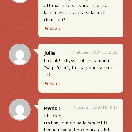
att man inte vill vara i Tjej 2:s
kläder. Men å andra sidan delar
dom rum?
Svara
17 februari, 2007 kl. 12:58
julia
hahahh! schysst rubrik damon (;
”säg så här”, tror jag dör av skratt
=D
Svara
17 februari, 2007 kl. 13:17
Pwnd!
Eh.. okej..
undrans om de hade sex MED
henne utan att hon märkte det…