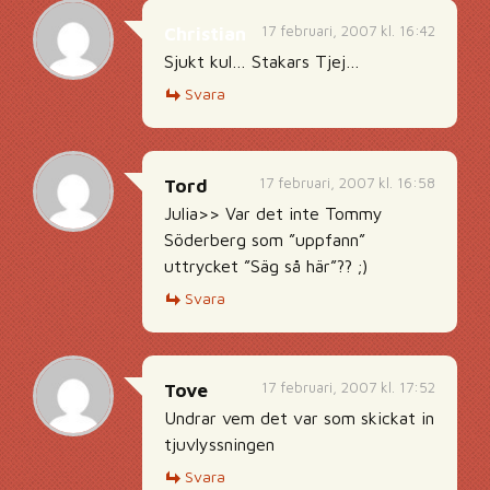
17 februari, 2007 kl. 16:42
Christian
Sjukt kul… Stakars Tjej…
Svara
17 februari, 2007 kl. 16:58
Tord
Julia>> Var det inte Tommy
Söderberg som ”uppfann”
uttrycket ”Säg så här”?? ;)
Svara
17 februari, 2007 kl. 17:52
Tove
Undrar vem det var som skickat in
tjuvlyssningen
Svara