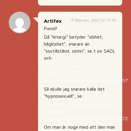
17 februari, 2007 kl. 17:55
Artifex
Pwnd!
Då ”letargi” betyder ”slöhet,
håglöshet”, snarare än
”sovtillstånd, sömn”, se t ex SAOL
och:
http://www.perseus.tufts.edu/cgi-
bin/ptext?
doc=Perseus%3Atext%3A1999.04.0057
Så skulle jag snarare kalla det
”hypnosexuell”, se:
http://www.perseus.tufts.edu/cgi-
bin/ptext?
doc=Perseus%3Atext%3A1999.04.0072
Om man är noga med att den man