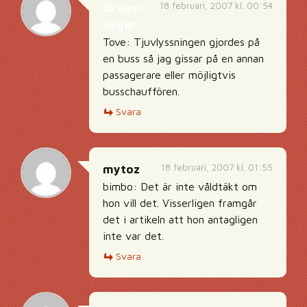
18 februari, 2007 kl. 00:54
Greger
Seger
Tove: Tjuvlyssningen gjordes på
en buss så jag gissar på en annan
passagerare eller möjligtvis
busschauffören.
Svara
18 februari, 2007 kl. 01:55
mytoz
bimbo: Det är inte våldtäkt om
hon vill det. Visserligen framgår
det i artikeln att hon antagligen
inte var det.
Svara