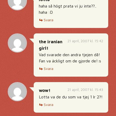
haha så högt prata vi ju inte??..
haha :D
Svara
21 april, 2007 kl. 15:42
the iranian
girl!
Vad svarade den andra tjejen då!
Fan va äckligt om de gjorde de!:s
Svara
21 april, 2007 kl. 15:43
wow!
Lotta va de du som va tjej 1 lr 2?!
Svara