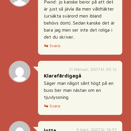
Pwnd: jo kanske beror på att det
är just så jävla illa men våldtäkter
(ursäkta svärord men ibland
behövs dom). Sedan kanske det är
bara jag men ser inte det roliga i
det du skriver..
Svara
21 februari, 2007 kl. 00:12
Klarafärdigagå
Säger man något sånt högt på en
buss ber man nästan om en
tjuvlyssning
Svara
4 mars, 2007 kl. 19:57
lotta