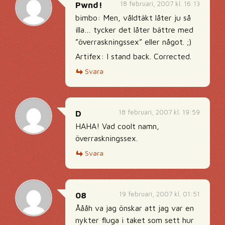
18 februari, 2007 kl. 16:13
Pwnd!
bimbo: Men, våldtäkt låter ju så
illa… tycker det låter bättre med
”överraskningssex” eller något. ;)
Artifex: I stand back. Corrected.
Svara
18 februari, 2007 kl. 19:59
D
HAHA! Vad coolt namn,
överraskningssex.
Svara
19 februari, 2007 kl. 01:51
08
Åååh va jag önskar att jag var en
nykter fluga i taket som sett hur