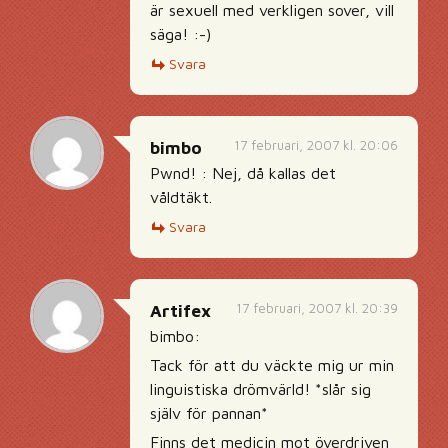
är sexuell med verkligen sover, vill
säga! :-)
Svara
17 februari, 2007 kl. 20:06
bimbo
Pwnd! : Nej, då kallas det
våldtäkt.
Svara
17 februari, 2007 kl. 20:39
Artifex
bimbo:
Tack för att du väckte mig ur min
linguistiska drömvärld! *slår sig
själv för pannan*
Finns det medicin mot överdriven