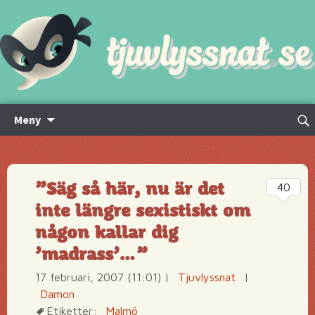
Hoppa
Sök
Meny
till
efte
innehåll
”Säg så här, nu är det
40
inte längre sexistiskt om
någon kallar dig
’madrass’…”
17 februari, 2007 (11:01)
|
Tjuvlyssnat
|
Damon
Etiketter:
Malmö