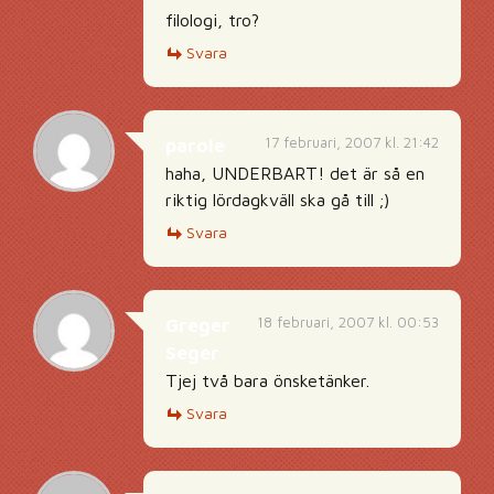
filologi, tro?
Svara
17 februari, 2007 kl. 21:42
parole
haha, UNDERBART! det är så en
riktig lördagkväll ska gå till ;)
Svara
18 februari, 2007 kl. 00:53
Greger
Seger
Tjej två bara önsketänker.
Svara