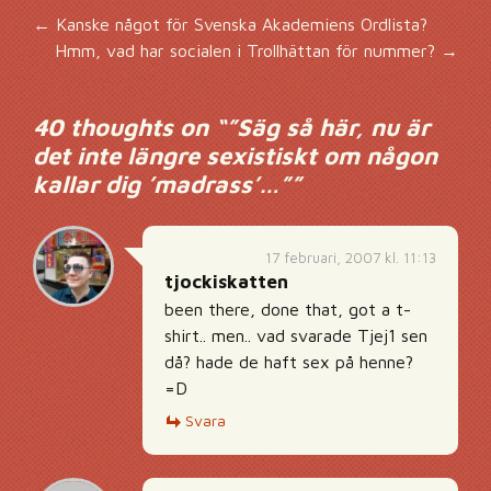
Inläggsnavigering
←
Kanske något för Svenska Akademiens Ordlista?
Hmm, vad har socialen i Trollhättan för nummer?
→
40 thoughts on “
”Säg så här, nu är
det inte längre sexistiskt om någon
kallar dig ’madrass’…”
”
17 februari, 2007 kl. 11:13
tjockiskatten
been there, done that, got a t-
shirt.. men.. vad svarade Tjej1 sen
då? hade de haft sex på henne?
=D
Svara