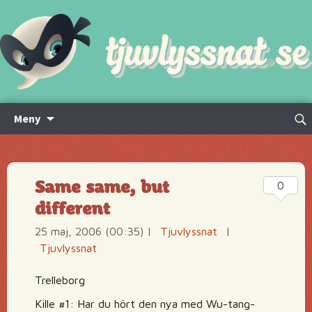
Hoppa
Sök
Meny
till
efte
innehåll
Same same, but
0
different
25 maj, 2006 (00:35)
|
Tjuvlyssnat
|
Tjuvlyssnat
Trelleborg
Kille #1: Har du hört den nya med Wu-tang-