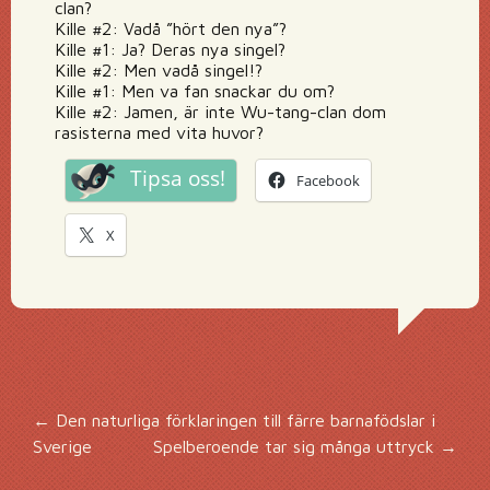
clan?
Kille #2: Vadå ”hört den nya”?
Kille #1: Ja? Deras nya singel?
Kille #2: Men vadå singel!?
Kille #1: Men va fan snackar du om?
Kille #2: Jamen, är inte Wu-tang-clan dom
rasisterna med vita huvor?
Tipsa oss!
Facebook
X
Inläggsnavigering
←
Den naturliga förklaringen till färre barnafödslar i
Sverige
Spelberoende tar sig många uttryck
→