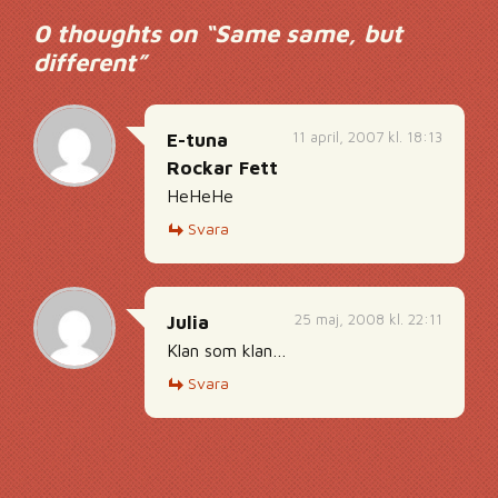
0 thoughts on “
Same same, but
different
”
11 april, 2007 kl. 18:13
E-tuna
Rockar Fett
HeHeHe
Svara
25 maj, 2008 kl. 22:11
Julia
Klan som klan…
Svara