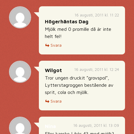
16 augusti, 2011 kl. 11:22
Högerhäntas Dag
Mjölk med 0 promille då är inte
helt fel!
Svara
16 augusti, 2011 kl. 12:24
Wilgot
Tror ungen druckit ”grovspol”,
Lytterstagroggen bestående av
sprit, cola och mjölk.
Svara
16 augusti, 2011 kl. 13:09
Nina
Eller kanske Likör 43 med mjölk?