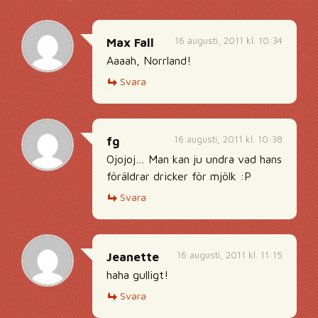
16 augusti, 2011 kl. 10:34
Max Fall
Aaaah, Norrland!
Svara
16 augusti, 2011 kl. 10:38
fg
Ojojoj… Man kan ju undra vad hans
föräldrar dricker för mjölk :P
Svara
16 augusti, 2011 kl. 11:15
Jeanette
haha gulligt!
Svara