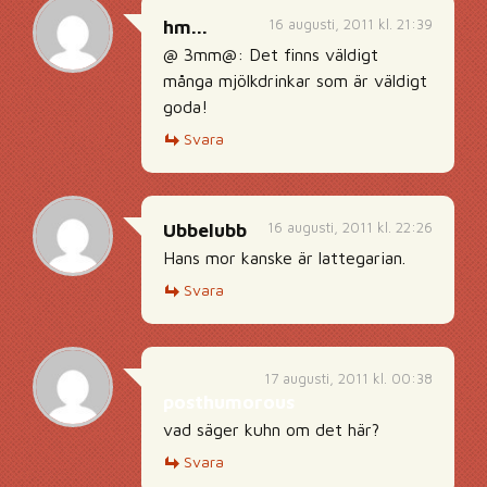
16 augusti, 2011 kl. 21:39
hm...
@ 3mm@: Det finns väldigt
många mjölkdrinkar som är väldigt
goda!
Svara
16 augusti, 2011 kl. 22:26
Ubbelubb
Hans mor kanske är lattegarian.
Svara
17 augusti, 2011 kl. 00:38
posthumorous
vad säger kuhn om det här?
Svara