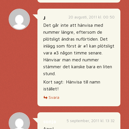
20 augusti, 2011 kl. 00:50
J
Det går inte att hänvisa med
nummer längre, eftersom de
plötsligt ändras nuförtiden. Det
inlägg som först är #1 kan plötsligt
vara #3 någon timme senare.
Hänvisar man med nummer
stämmer det kanske bara en liten
stund.
Kort sagt: Hänvisa till namn
istället!
Svara
5 september, 2011 kl. 13:32
sonja
Aaw!