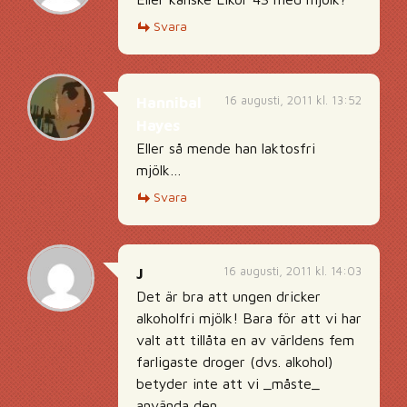
Svara
16 augusti, 2011 kl. 13:52
Hannibal
Hayes
Eller så mende han laktosfri
mjölk…
Svara
16 augusti, 2011 kl. 14:03
J
Det är bra att ungen dricker
alkoholfri mjölk! Bara för att vi har
valt att tillåta en av världens fem
farligaste droger (dvs. alkohol)
betyder inte att vi _måste_
använda den.