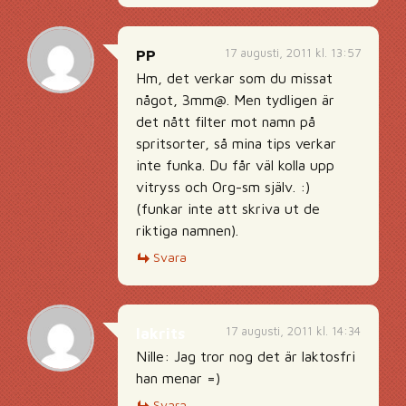
17 augusti, 2011 kl. 13:57
PP
Hm, det verkar som du missat
något, 3mm@. Men tydligen är
det nått filter mot namn på
spritsorter, så mina tips verkar
inte funka. Du får väl kolla upp
vitryss och Org-sm själv. :)
(funkar inte att skriva ut de
riktiga namnen).
Svara
17 augusti, 2011 kl. 14:34
lakrits
Nille: Jag tror nog det är laktosfri
han menar =)
Svara