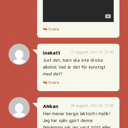
Svara
17 augusti, 2011 kl. 21:43
Inakatt
Just det, barn ska inte dricka
alkohol. Vad är det för konstigt
med det?
Svara
18 augusti, 2011 kl. 17:36
ANkan
Han menar bergis laktosfri mjölk!
Jag har själv gjort denna
felsägning när jag varit trött eller