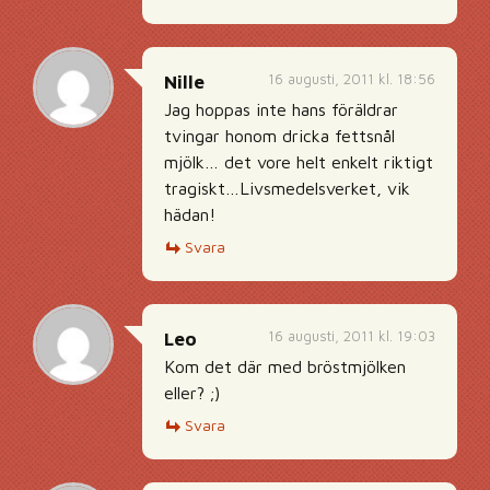
16 augusti, 2011 kl. 18:56
Nille
Jag hoppas inte hans föräldrar
tvingar honom dricka fettsnål
mjölk… det vore helt enkelt riktigt
tragiskt…Livsmedelsverket, vik
hädan!
Svara
16 augusti, 2011 kl. 19:03
Leo
Kom det där med bröstmjölken
eller? ;)
Svara