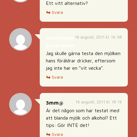
Ett vitt alternativ?
Svara
16 augusti, 2011 kl. 16:58
Stockholm
Syndromet
Jag skulle gärna testa den mjölken
hans föräldrar dricker, eftersom
jag inte har en ”vit vecka”.
Svara
16 augusti, 2011 kl. 18:19
3mm@
Är det någon som har testat med
att blanda mjölk och alkohol? Ett
tips: Gör INTE det!
Svara