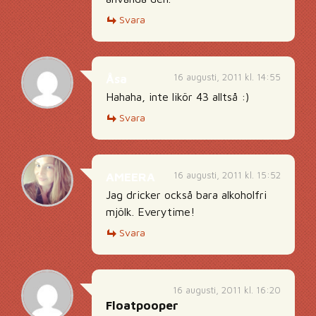
Svara
16 augusti, 2011 kl. 14:55
Åsa
Hahaha, inte likör 43 alltså :)
Svara
16 augusti, 2011 kl. 15:52
AMEERA
Jag dricker också bara alkoholfri
mjölk. Everytime!
Svara
16 augusti, 2011 kl. 16:20
Floatpooper