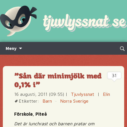
Hoppa
Sök
Meny
till
efte
innehåll
”Sån där minimjölk med
31
0,1% i”
16 augusti, 2011 (09:55)
|
Tjuvlyssnat
|
Elin
Etiketter:
Barn
·
Norra Sverige
Förskola, Piteå
Det är lunchrast och barnen pratar om