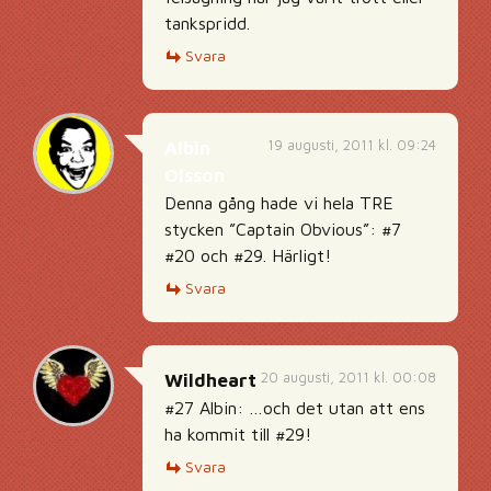
tankspridd.
Svara
19 augusti, 2011 kl. 09:24
Albin
Olsson
Denna gång hade vi hela TRE
stycken ”Captain Obvious”: #7
#20 och #29. Härligt!
Svara
20 augusti, 2011 kl. 00:08
Wildheart
#27 Albin: …och det utan att ens
ha kommit till #29!
Svara