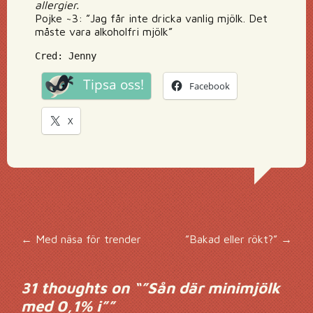
allergier.
Pojke ~3: ”Jag får inte dricka vanlig mjölk. Det
måste vara alkoholfri mjölk”
Cred: Jenny
Tipsa oss!
Facebook
X
Inläggsnavigering
←
Med näsa för trender
”Bakad eller rökt?”
→
31 thoughts on “
”Sån där minimjölk
med 0,1% i”
”