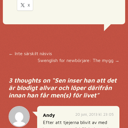
X
Inläggsnavigering
←
Inte särskilt näsvis
Swenglish for newbörjare: The mygg
→
3 thoughts on “
Sen inser han att det
är blodigt allvar och löper därifrån
innan han får men(s) för livet
”
20 juni, 2013 kl. 23:05
Andy
Efter att tjejerna blivit av med