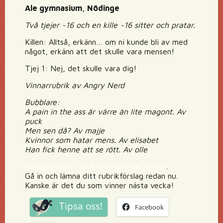
Ale gymnasium, Nödinge
Två tjejer ~16 och en kille ~16 sitter och pratar.
Killen: Alltså, erkänn… om ni kunde bli av med
något, erkänn att det skulle vara mensen!
Tjej 1: Nej, det skulle vara dig!
Vinnarrubrik av Angry Nerd
Bubblare:
A pain in the ass är värre än lite magont. Av
puck
Men sen då? Av majje
Kvinnor som hatar mens. Av elisabet
Han fick henne att se rött. Av olle
Nästa veckas rubriktävling hittar du här
.
Gå in och lämna ditt rubrikförslag redan nu.
Kanske är det du som vinner nästa vecka!
Tipsa oss!
Facebook