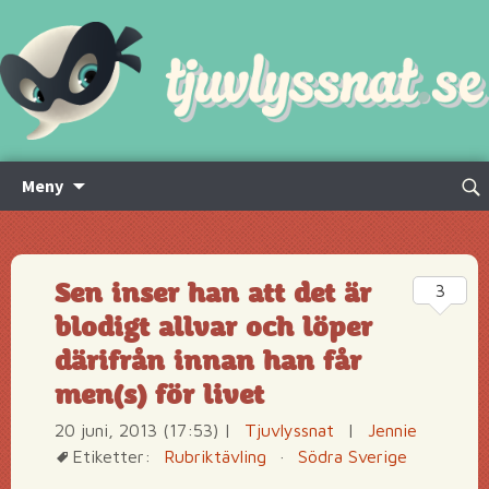
Hoppa
Sök
Meny
till
efte
innehåll
Sen inser han att det är
3
blodigt allvar och löper
därifrån innan han får
men(s) för livet
20 juni, 2013 (17:53)
|
Tjuvlyssnat
|
Jennie
Etiketter:
Rubriktävling
·
Södra Sverige