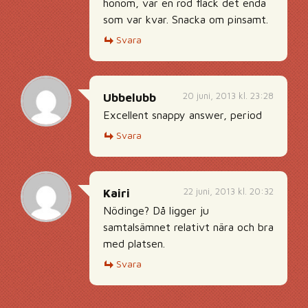
honom, var en röd fläck det enda
som var kvar. Snacka om pinsamt.
Svara
20 juni, 2013 kl. 23:28
Ubbelubb
Excellent snappy answer, period
Svara
22 juni, 2013 kl. 20:32
Kairi
Nödinge? Då ligger ju
samtalsämnet relativt nära och bra
med platsen.
Svara