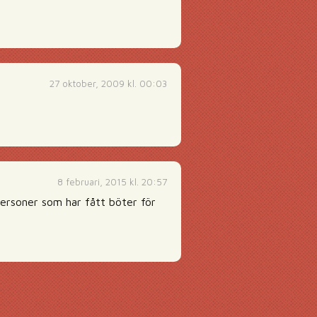
27 oktober, 2009 kl. 00:03
8 februari, 2015 kl. 20:57
personer som har fått böter för
g