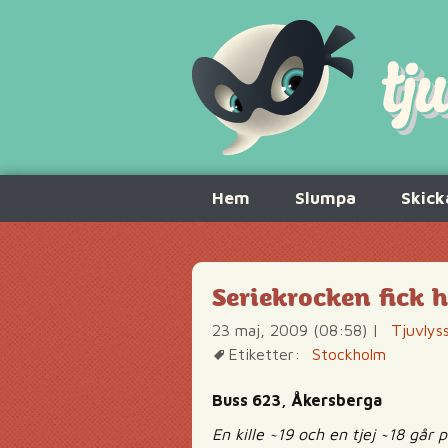
Hoppa
Hem
Slumpa
Skick
till
innehåll
Seriekrocken fick
23 maj, 2009 (08:58)
|
Tjuvlys
Etiketter:
Stockholm
Buss 623, Åkersberga
En kille ~19 och en tjej ~18 går 