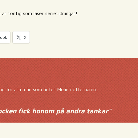
 är töntig som läser serietidningar!
book
X
ng för alla män som heter Melin i efternamn…
ocken fick honom på andra tankar
”