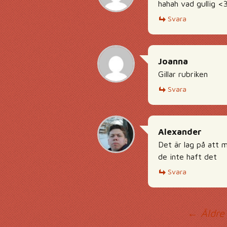
hahah vad gullig <
Svara
Joanna
Gillar rubriken
Svara
Alexander
Det är lag på att m
de inte haft det
Svara
Ko
← Äldre