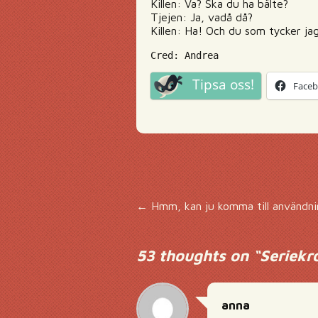
Killen: Va? Ska du ha bälte?
Tjejen: Ja, vadå då?
Killen: Ha! Och du som tycker jag
Cred: Andrea
Tipsa oss!
Face
Inläggsnavigering
←
Hmm, kan ju komma till användni
53 thoughts on “
Seriekr
anna