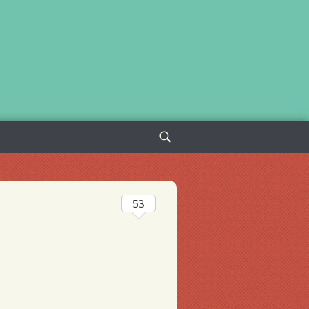
Sök
efter:
53