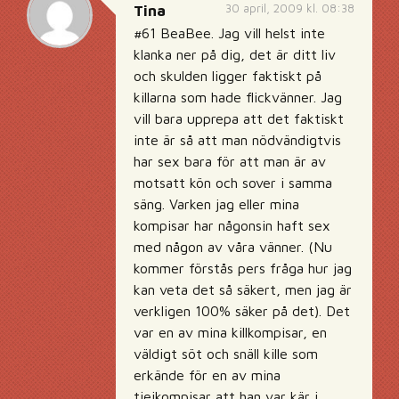
30 april, 2009 kl. 08:38
Tina
#61 BeaBee. Jag vill helst inte
klanka ner på dig, det är ditt liv
och skulden ligger faktiskt på
killarna som hade flickvänner. Jag
vill bara upprepa att det faktiskt
inte är så att man nödvändigtvis
har sex bara för att man är av
motsatt kön och sover i samma
säng. Varken jag eller mina
kompisar har någonsin haft sex
med någon av våra vänner. (Nu
kommer förstås pers fråga hur jag
kan veta det så säkert, men jag är
verkligen 100% säker på det). Det
var en av mina killkompisar, en
väldigt söt och snäll kille som
erkände för en av mina
tjejkompisar att han var kär i