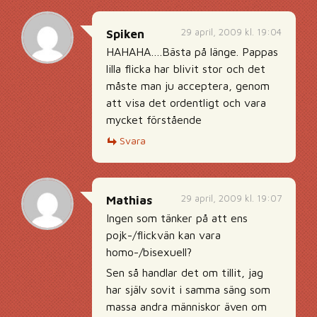
29 april, 2009 kl. 19:04
Spiken
HAHAHA….Bästa på länge. Pappas
lilla flicka har blivit stor och det
måste man ju acceptera, genom
att visa det ordentligt och vara
mycket förstående
Svara
29 april, 2009 kl. 19:07
Mathias
Ingen som tänker på att ens
pojk-/flickvän kan vara
homo-/bisexuell?
Sen så handlar det om tillit, jag
har själv sovit i samma säng som
massa andra människor även om