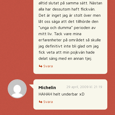
alltid slutat på samma sätt. Nästan
alla har dessutom haft flickvän.
Det är inget jag är stolt över men
låt oss säga att det tillhörde den
”unga och dumma” perioden av
mitt liv. Tack vare mina
erfarenheter på området så skulle
jag definitivt inte bli glad om jag
fick veta att min pojkvän hade
delat säng med en annan tjej.
Svara
29 april, 2009 kl. 21:19
Michelin
HAHAH helt underbar xD
Svara