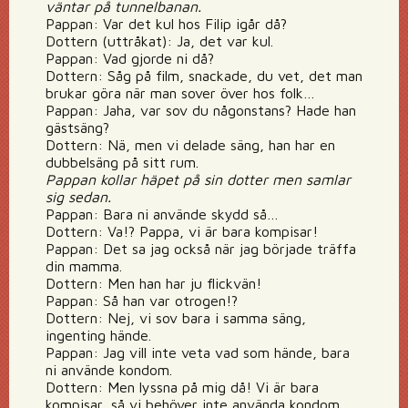
väntar på tunnelbanan.
Pappan: Var det kul hos Filip igår då?
Dottern (uttråkat): Ja, det var kul.
Pappan: Vad gjorde ni då?
Dottern: Såg på film, snackade, du vet, det man
brukar göra när man sover över hos folk…
Pappan: Jaha, var sov du någonstans? Hade han
gästsäng?
Dottern: Nä, men vi delade säng, han har en
dubbelsäng på sitt rum.
Pappan kollar häpet på sin dotter men samlar
sig sedan.
Pappan: Bara ni använde skydd så…
Dottern: Va!? Pappa, vi är bara kompisar!
Pappan: Det sa jag också när jag började träffa
din mamma.
Dottern: Men han har ju flickvän!
Pappan: Så han var otrogen!?
Dottern: Nej, vi sov bara i samma säng,
ingenting hände.
Pappan: Jag vill inte veta vad som hände, bara
ni använde kondom.
Dottern: Men lyssna på mig då! Vi är bara
kompisar, så vi behöver inte använda kondom