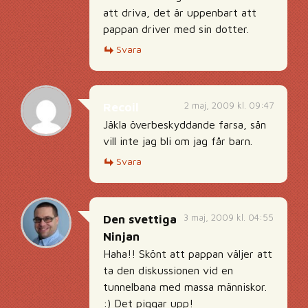
att driva, det är uppenbart att
pappan driver med sin dotter.
Svara
2 maj, 2009 kl. 09:47
Recoil
Jäkla överbeskyddande farsa, sån
vill inte jag bli om jag får barn.
Svara
3 maj, 2009 kl. 04:55
Den svettiga
Ninjan
Haha!! Skönt att pappan väljer att
ta den diskussionen vid en
tunnelbana med massa människor.
:) Det piggar upp!