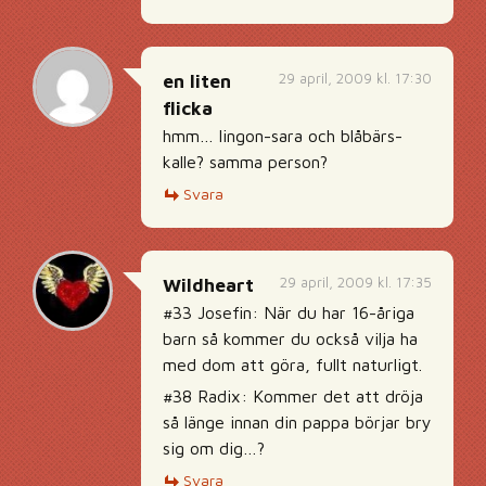
29 april, 2009 kl. 17:30
en liten
flicka
hmm… lingon-sara och blåbärs-
kalle? samma person?
Svara
29 april, 2009 kl. 17:35
Wildheart
#33 Josefin: När du har 16-åriga
barn så kommer du också vilja ha
med dom att göra, fullt naturligt.
#38 Radix: Kommer det att dröja
så länge innan din pappa börjar bry
sig om dig…?
Svara