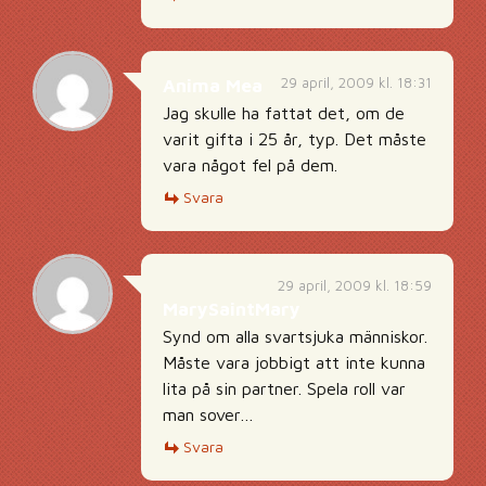
29 april, 2009 kl. 18:31
Anima Mea
Jag skulle ha fattat det, om de
varit gifta i 25 år, typ. Det måste
vara något fel på dem.
Svara
29 april, 2009 kl. 18:59
MarySaintMary
Synd om alla svartsjuka människor.
Måste vara jobbigt att inte kunna
lita på sin partner. Spela roll var
man sover…
Svara