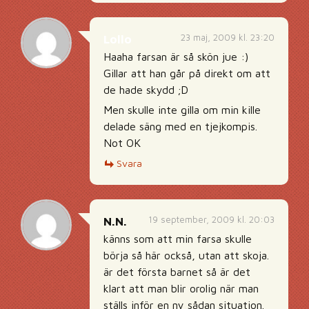
23 maj, 2009 kl. 23:20
Lollo
Haaha farsan är så skön jue :)
Gillar att han går på direkt om att
de hade skydd ;D
Men skulle inte gilla om min kille
delade säng med en tjejkompis.
Not OK
Svara
19 september, 2009 kl. 20:03
N.N.
känns som att min farsa skulle
börja så här också, utan att skoja.
är det första barnet så är det
klart att man blir orolig när man
ställs inför en ny sådan situation.