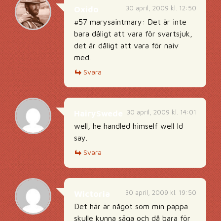
30 april, 2009 kl. 12:50
Oxido
#57 marysaintmary: Det är inte
bara dåligt att vara för svartsjuk,
det är dåligt att vara för naiv
med.
Svara
30 april, 2009 kl. 14:01
HairySwede
well, he handled himself well Id
say.
Svara
30 april, 2009 kl. 19:50
Wictoria
Det här är något som min pappa
skulle kunna säga och då bara för