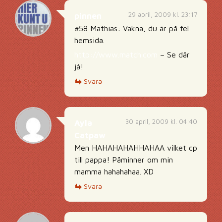
29 april, 2009 kl. 23:17
pinnen
#58 Mathias: Vakna, du är på fel
hemsida.
http://www.match.com
– Se där
já!
Svara
30 april, 2009 kl. 04:40
Ayla
Catpaw
Men HAHAHAHAHHAHAA vilket cp
till pappa! Påminner om min
mamma hahahahaa. XD
Svara