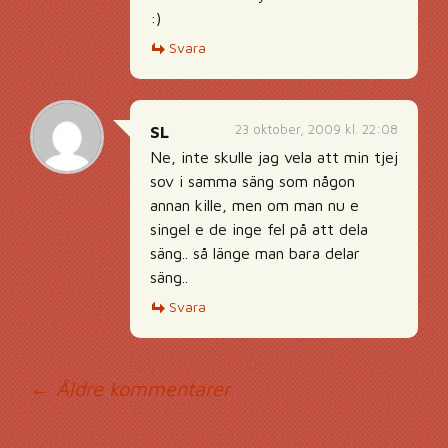
:)
Svara
23 oktober, 2009 kl. 22:08
SL
Ne, inte skulle jag vela att min tjej
sov i samma säng som någon
annan kille, men om man nu e
singel e de inge fel på att dela
säng.. så länge man bara delar
säng..
Svara
Kommentarsnavig
← Äldre kommentarer