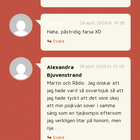
29 april, 2009 kl. 14:58
Johan
Haha, påstridig farsa XD
Svara
29 april, 2009 kl. 15:05
Alexandra
Bjuvenstrand
Martin och Rådis: Jag önskar att
jag hade varit så osvartsjuk så att
jag hade tyckt att det vore okej
att min pojkvän sover i samma
säng som en tjejkompis eftersom
jag verkligen litar på honom, men
nja…
Svara