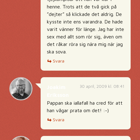
henne. Trots att de två gick på
”dejter” så klickade det aldrig. De
kysste inte ens varandra. De hade
varit vänner för länge. Jag har inte
sex med allt som rör sig, även om
det råkar röra sig nära mig när jag
ska sova.
Svara
30 april, 2009 kl. 08:41
Joakim
Eriksson
Pappan ska iallafall ha cred för att
han vågar prata om det! :-)
Svara