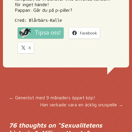
för inget hände!
Pappan: Går du på p-piller?
Cred: Blårbärs-Kalle
Tipsa oss!
Facebook
X
Inläggsnavigering
←
Generöst med 9 månaders öppet köp!
Han verkade vara en äcklig snuspelle
→
76 thoughts on “
Sexualitetens