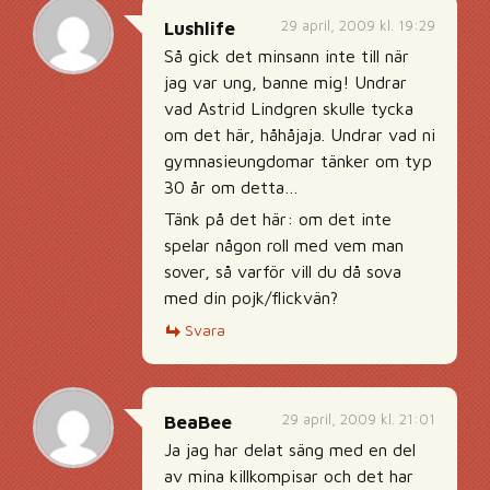
29 april, 2009 kl. 19:29
Lushlife
Så gick det minsann inte till när
jag var ung, banne mig! Undrar
vad Astrid Lindgren skulle tycka
om det här, håhåjaja. Undrar vad ni
gymnasieungdomar tänker om typ
30 år om detta…
Tänk på det här: om det inte
spelar någon roll med vem man
sover, så varför vill du då sova
med din pojk/flickvän?
Svara
29 april, 2009 kl. 21:01
BeaBee
Ja jag har delat säng med en del
av mina killkompisar och det har