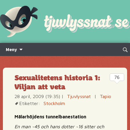
Hoppa
Sök
Meny
till
efte
innehåll
Sexualitetens historia 1:
76
Viljan att veta
28 april, 2009 (19:35)
|
Tjuvlyssnat
|
Tapio
Etiketter:
Stockholm
Mälarhöjdens tunnelbanestation
En man ~45 och hans dotter ~16 sitter och