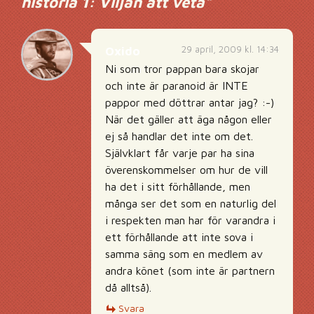
historia 1: Viljan att veta
”
29 april, 2009 kl. 14:34
Oxido
Ni som tror pappan bara skojar
och inte är paranoid är INTE
pappor med döttrar antar jag? :-)
När det gäller att äga någon eller
ej så handlar det inte om det.
Självklart får varje par ha sina
överenskommelser om hur de vill
ha det i sitt förhållande, men
många ser det som en naturlig del
i respekten man har för varandra i
ett förhållande att inte sova i
samma säng som en medlem av
andra könet (som inte är partnern
då alltså).
Svara