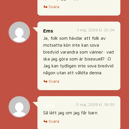
Svara
3 maj, 2009 kl. 20:04
Ems
Ja, folk som hävdar att folk av
motsatta kön inte kan sova
bredvid varandra som vänner: vad
ska jag göra som är bisexuell? :O
Jag kan tydligen inte sova bredvid
någon utan att våldta denna.
Svara
11 maj, 2009 kl. 18:00
calle
Så lätt jag om jag får barn
Svara