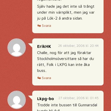
Själv hade jag det inte så trångt
under min värnplikt, men jag var
ju på Lök-2 å andra sidan.
Svara
26 oktober, 2006 kl. 20:44
ErikHK
Challe, nog för att jag föraktar
Stockholmsöversittare så har du
rätt, Folk i LKPG kan inte åka
buss..
Svara
27 oktober, 2006 kl. 01:45
Lkpg-bo
Trodde inte bussen till Gunnarsdal
kunde bli full…