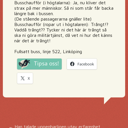
Busschaufför (i högtalarna): Ja, nu kliver det
strax på mer människor. Så ni som står får backa
längre bak i bussen.
(De stående passagerarna gnäller lite)
Busschaufför (ropar ut i högtalaren): Trångt!?
Vaddå trångt?? Tycker ni det här är trångt så
ska ni göra militärtjänst, då vet ni hur det känns
när det är trångt!
Fullsatt buss, linje 522, Linköping
Tipsa oss!
Facebook
X
←
Han talade uppenbarligen utav erfarenhet…