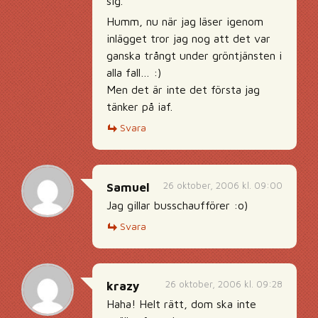
sig.
Humm, nu när jag läser igenom
inlägget tror jag nog att det var
ganska trångt under gröntjänsten i
alla fall… :)
Men det är inte det första jag
tänker på iaf.
Svara
26 oktober, 2006 kl. 09:00
Samuel
Jag gillar busschaufförer :o)
Svara
26 oktober, 2006 kl. 09:28
krazy
Haha! Helt rätt, dom ska inte