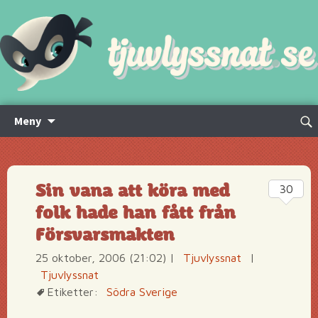
Hoppa
Sök
Meny
till
efte
innehåll
Sin vana att köra med
30
folk hade han fått från
Försvarsmakten
25 oktober, 2006 (21:02)
|
Tjuvlyssnat
|
Tjuvlyssnat
Etiketter:
Södra Sverige