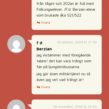
från tåget och 202an är full med
Folkungaelever. /F.d. Berzan-eleve
som brukade åka 521/522
Svara
30 oktober, 2006 kl. 21:50
f d
Berzian
jag instämmer med föregående
talare! det kan vara trångt som
fan på ljungsbrobussarna.
jag gör även militärtjänst nu så
även jag vet vad trångt är!
Svara
26 november, 2006 kl. 23:50