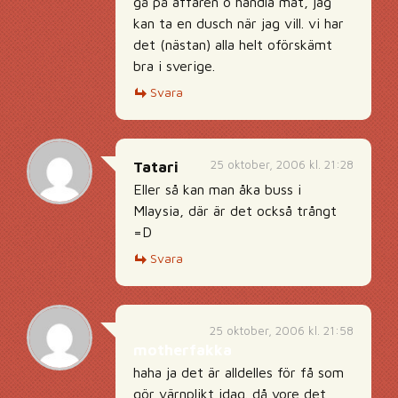
gå på affären o handla mat, jag
kan ta en dusch när jag vill. vi har
det (nästan) alla helt oförskämt
bra i sverige.
Svara
25 oktober, 2006 kl. 21:28
Tatari
Eller så kan man åka buss i
Mlaysia, där är det också trångt
=D
Svara
25 oktober, 2006 kl. 21:58
motherfakka
haha ja det är alldelles för få som
gör värnplikt idag. då vore det