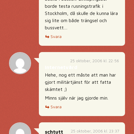
borde testa rusningstrafik i
Stockholm, då skulle de kunna lära
sig lite om både trängsel och
bussvett…
Svara
25 oktober, 2006 kl. 22:56
Internetvärd
Hehe, nog ett måste att man har
gjort militärtjänst för att fatta
skämtet ;)
Minns själv när jag gjorde min.
Svara
25 oktober, 2006 kl. 23:37
schtutt