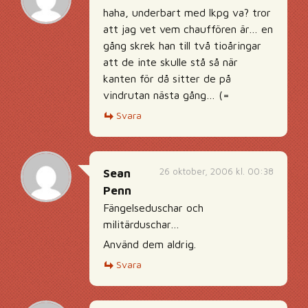
haha, underbart med lkpg va? tror
att jag vet vem chauffören är… en
gång skrek han till två tioåringar
att de inte skulle stå så när
kanten för då sitter de på
vindrutan nästa gång… (=
Svara
26 oktober, 2006 kl. 00:38
Sean
Penn
Fängelseduschar och
militärduschar…
Använd dem aldrig.
Svara