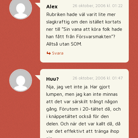
26 oktober, 2006 kl. 01:22
Alex
Rubriken hade väl varit lite mer
slagkraftig om den istället kortats
ner till ”Sin vana att köra folk hade
han fått från Försvarsmakten”?
Alltså utan SOM.
Svara
26 oktober, 2006 kl. 01:47
Huu?
Nja, jag vet inte ja. Har gjort
lumpen, men jag kan inte minnas
att det var särskilt trångt någon
gång. Förutom i 20-tältet då, och
i knäppetältet också för den
delen. Och när det var kallt då, då
var det effektivt att tränga ihop