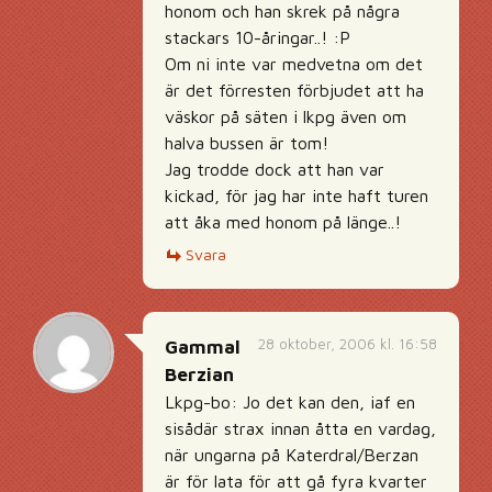
honom och han skrek på några
stackars 10-åringar..! :P
Om ni inte var medvetna om det
är det förresten förbjudet att ha
väskor på säten i lkpg även om
halva bussen är tom!
Jag trodde dock att han var
kickad, för jag har inte haft turen
att åka med honom på länge..!
Svara
28 oktober, 2006 kl. 16:58
Gammal
Berzian
Lkpg-bo: Jo det kan den, iaf en
sisådär strax innan åtta en vardag,
när ungarna på Katerdral/Berzan
är för lata för att gå fyra kvarter