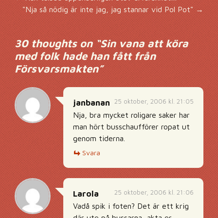
Inläggsnavigering
"Nja så nödig är inte jag, jag stannar vid Pol Pot"
→
30 thoughts on “
Sin vana att köra
med folk hade han fått från
Försvarsmakten
”
25 oktober, 2006 kl. 21:05
janbanan
Nja, bra mycket roligare saker har
man hört busschaufförer ropat ut
genom tiderna.
Svara
25 oktober, 2006 kl. 21:06
Larola
Vadå spik i foten? Det är ett krig
där ute på bussarna, akta er.