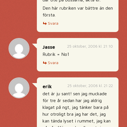
Den här rubriken var bättre än den
första.
Svara
25 oktober, 2006 kl. 21:10
Jasse
Rubrik = No1
Svara
25 oktober, 2006 kl. 21:22
erik
det är ju sant! sen jag muckade
för tre år sedan har jag aldrig
klagat på ngt, jag tänker bara på
hur otroligt bra jag har det, jag
kan tända lyset i rummet, jag kan