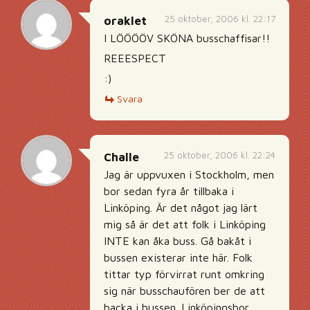
25 oktober, 2006 kl. 22:17
oraklet
I LÖÖÖÖV SKÖNA busschaffisar!!
REEESPECT
:)
Svara
25 oktober, 2006 kl. 22:24
Challe
Jag är uppvuxen i Stockholm, men
bor sedan fyra år tillbaka i
Linköping. Är det något jag lärt
mig så är det att folk i Linköping
INTE kan åka buss. Gå bakåt i
bussen existerar inte här. Folk
tittar typ förvirrat runt omkring
sig när busschaufören ber de att
backa i bussen. Linköpingsbor