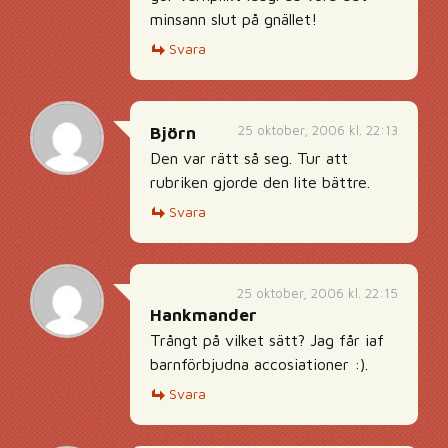
minsann slut på gnället!
Svara
25 oktober, 2006 kl. 22:13
Björn
Den var rätt så seg. Tur att
rubriken gjorde den lite bättre.
Svara
25 oktober, 2006 kl. 22:15
Hankmander
Trångt på vilket sätt? Jag får iaf
barnförbjudna accosiationer :).
Svara