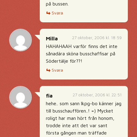
på bussen.
Svara
27 oktober, 2006 kl. 18:59
Milla
HAHAHAAH varför finns det inte
sånadära sköna busschaffisar på
Södertälje för??!
Svara
27 oktober, 2006 kl. 22:51
fia
hehe.. som sann lkpg-bo känner jag
till busschauffören..! =) Mycket
roligt har man hört från honom,
trodde inte att det var sant
första gången man träffade