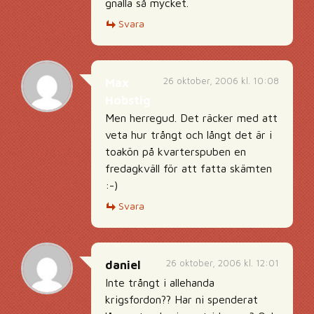
gnälla så mycket.
Svara
26 oktober, 2006 kl. 10:08
Max
Hobstig
Men herregud. Det räcker med att
veta hur trångt och långt det är i
toakön på kvarterspuben en
fredagkväll för att fatta skämten
:-)
Svara
26 oktober, 2006 kl. 12:01
daniel
Inte trångt i allehanda
krigsfordon?? Har ni spenderat