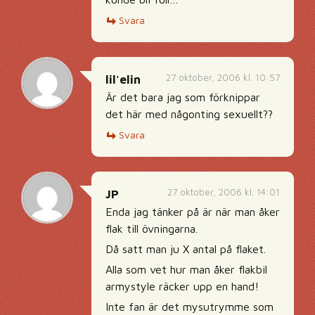
Svara
27 oktober, 2006 kl. 10:57
lil'elin
Är det bara jag som förknippar
det här med någonting sexuellt??
Svara
27 oktober, 2006 kl. 14:01
JP
Enda jag tänker på är när man åker
flak till övningarna.
Då satt man ju X antal på flaket.
Alla som vet hur man åker flakbil
armystyle räcker upp en hand!
Inte fan är det mysutrymme som