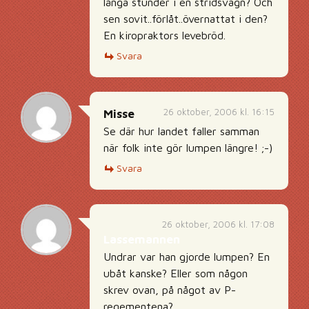
långa stunder i en stridsvagn? Och
sen sovit..förlåt..övernattat i den?
En kiropraktors levebröd.
Svara
26 oktober, 2006 kl. 16:15
Misse
Se där hur landet faller samman
när folk inte gör lumpen längre! ;-)
Svara
26 oktober, 2006 kl. 17:08
Lassemannen
Undrar var han gjorde lumpen? En
ubåt kanske? Eller som någon
skrev ovan, på något av P-
regementena?