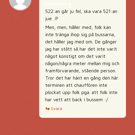
Onkelborg
522:an går ju fel, ska vara 521:an
jue :P
Men, men, håller med, folk kan
inte tränga ihop sig på bussarna,
det håller jag med om. De gånger
jag har stått så har det inte varit
något konstigt om det varit
någon/några meter mellan mig och
framförvarande, stående person.
Tror det har hänt en gång den här
terminen att chauffören inte
plockat upp folk pga. att folk inte
har vett att back i bussem :/
Svara