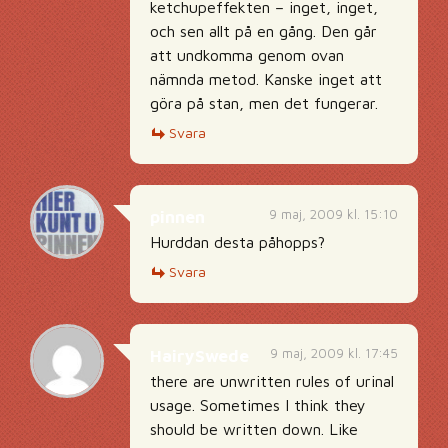
ketchupeffekten – inget, inget,
och sen allt på en gång. Den går
att undkomma genom ovan
nämnda metod. Kanske inget att
göra på stan, men det fungerar.
Svara
9 maj, 2009 kl. 15:10
pinnen
Hurddan desta påhopps?
Svara
9 maj, 2009 kl. 17:45
HairySwede
there are unwritten rules of urinal
usage. Sometimes I think they
should be written down. Like