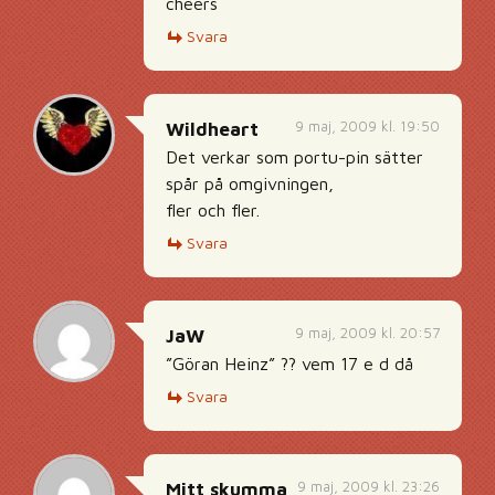
cheers
Svara
9 maj, 2009 kl. 19:50
Wildheart
Det verkar som portu-pin sätter
spår på omgivningen,
fler och fler.
Svara
9 maj, 2009 kl. 20:57
JaW
”Göran Heinz” ?? vem 17 e d då
Svara
9 maj, 2009 kl. 23:26
Mitt skumma