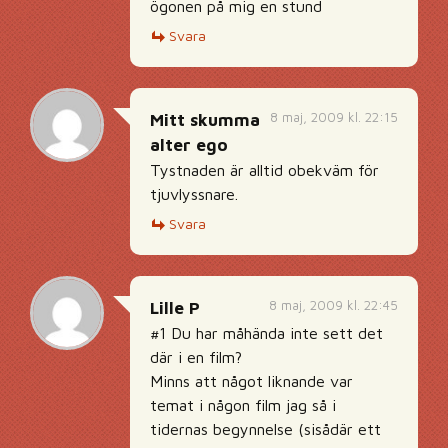
ögonen på mig en stund
Svara
8 maj, 2009 kl. 22:15
Mitt skumma
alter ego
Tystnaden är alltid obekväm för
tjuvlyssnare.
Svara
8 maj, 2009 kl. 22:45
Lille P
#1 Du har måhända inte sett det
där i en film?
Minns att något liknande var
temat i någon film jag så i
tidernas begynnelse (sisådär ett