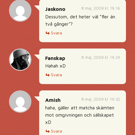
8 maj, 2009 kl. 19:16
Jaskono
Dessutom, det heter väl ”fler än
två gånger”?
Svara
8 maj, 2009 kl. 19:24
Fanskap
Hahah xD
Svara
8 maj, 2009 kl. 19:32
Amish
haha, gäller att matcha skämten
mot omgivningen och sällskapet
xD
Svara