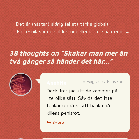
Inläggsnavigering
←
Det är (nästan) aldrig fel att tänka globalt
En teknik som de äldre modellerna inte hanterar
→
38 thoughts on “
Skakar man mer än
två gånger så händer det här…
”
8 maj, 2009 kl. 19:08
Anahita
Dock tror jag att de kommer på
lite olika sätt. Såvida det inte
funkar utmärkt att banka på
killens penisrot.
Svara