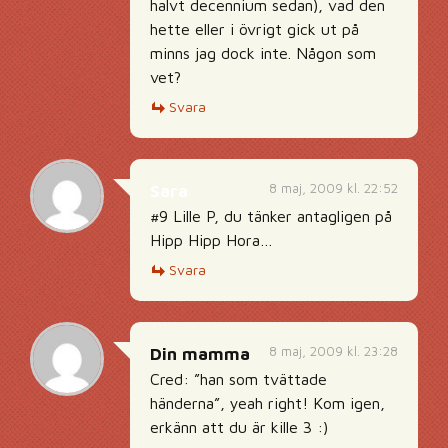
halvt decennium sedan), vad den
hette eller i övrigt gick ut på
minns jag dock inte. Någon som
vet?
Svara
8 maj, 2009 kl. 22:52
Sara
#9 Lille P, du tänker antagligen på
Hipp Hipp Hora…
Svara
8 maj, 2009 kl. 23:28
Din mamma
Cred: ”han som tvättade
händerna”, yeah right! Kom igen,
erkänn att du är kille 3 :)