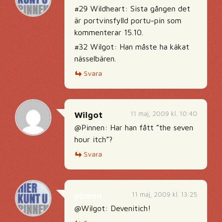
#29 Wildheart: Sista gången det
är portvinsfylld portu-pin som
kommenterar 15.10.
#32 Wilgot: Han måste ha käkat
nässelbären.
Svara
11 maj, 2009 kl. 10:40
Wilgot
@Pinnen: Har han fått ”the seven
hour itch”?
Svara
11 maj, 2009 kl. 13:25
pinnen
@Wilgot: Devenitich!