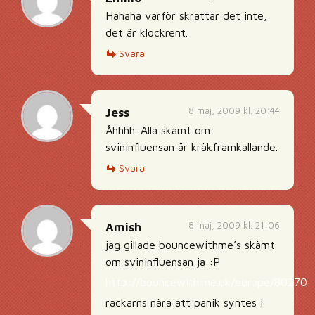
Hahaha varför skrattar det inte,
det är klockrent.
Svara
8 maj, 2009 kl. 20:44
Jess
Åhhhh. Alla skämt om
svininfluensan är kräkframkallande.
Svara
8 maj, 2009 kl. 21:06
Amish
jag gillade bouncewithme’s skämt
om svininfluensan ja :P
http://bouncewith.me.uk/europe/802704
rackarns nära att panik syntes i