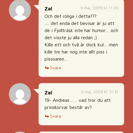
9 maj, 2009 kl. 11:29
Zal
Och det roliga i detta???
…. det enda det bevisar är ju att
de i Fjollträsk inte har humor… och
det visste ju alla redan ;)
Kille ett och två är dock kul… men
kille tre har nog inte allt piss i
pissoaren…
Svara
9 maj, 2009 kl. 11:31
Zal
19- Andreas…… vad tror du att
prinskorvar består av?
Svara