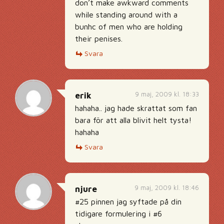
don’t make awkward comments
while standing around with a
bunhc of men who are holding
their penises.
Svara
9 maj, 2009 kl. 18:33
erik
hahaha.. jag hade skrattat som fan
bara för att alla blivit helt tysta!
hahaha
Svara
9 maj, 2009 kl. 18:46
njure
#25 pinnen jag syftade på din
tidigare formulering i #6