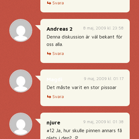
Svara
8 maj, 2009 kl. 23:58
Andreas 2
Denna diskussion är väl bekant för
oss alla.
Svara
9 maj, 2009 kl. 01:17
Magdi
Det måste varit en stor pissoar
Svara
9 maj, 2009 kl. 01:38
njure
#12 Ja, hur skulle pinnen annars få
plats i den? :P