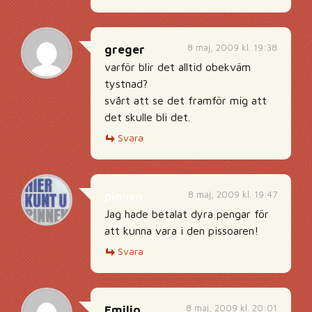
8 maj, 2009 kl. 19:38
greger
varför blir det alltid obekväm
tystnad?
svårt att se det framför mig att
det skulle bli det.
Svara
8 maj, 2009 kl. 19:47
pinnen
Jag hade betalat dyra pengar för
att kunna vara i den pissoaren!
Svara
8 maj, 2009 kl. 20:01
Emilio