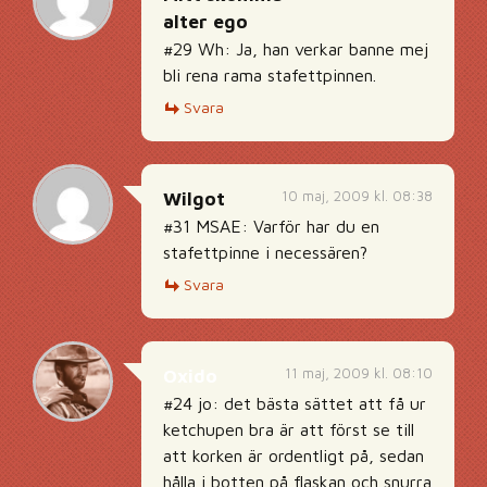
alter ego
#29 Wh: Ja, han verkar banne mej
bli rena rama stafettpinnen.
Svara
10 maj, 2009 kl. 08:38
Wilgot
#31 MSAE: Varför har du en
stafettpinne i necessären?
Svara
11 maj, 2009 kl. 08:10
Oxido
#24 jo: det bästa sättet att få ur
ketchupen bra är att först se till
att korken är ordentligt på, sedan
hålla i botten på flaskan och snurra