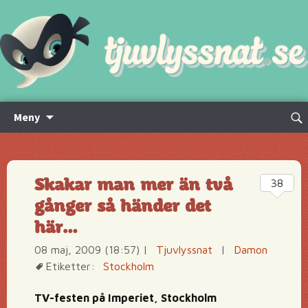
Hoppa
Sök
Meny
till
efte
innehåll
Skakar man mer än två
38
gånger så händer det
här…
08 maj, 2009 (18:57)
|
Tjuvlyssnat
|
Damon
Etiketter:
Stockholm
TV-festen på Imperiet, Stockholm