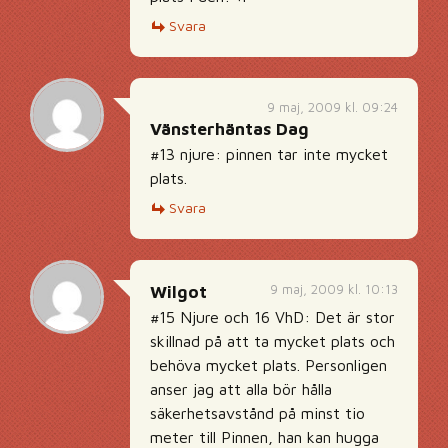
Svara
9 maj, 2009 kl. 09:24
Vänsterhäntas Dag
#13 njure: pinnen tar inte mycket
plats.
Svara
9 maj, 2009 kl. 10:13
Wilgot
#15 Njure och 16 VhD: Det är stor
skillnad på att ta mycket plats och
behöva mycket plats. Personligen
anser jag att alla bör hålla
säkerhetsavstånd på minst tio
meter till Pinnen, han kan hugga