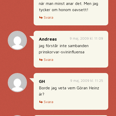
när man minst anar det. Men jag
tycker om honom oavsett!
Svara
9 maj, 2009 kl. 11:09
Andreas
jag förstår inte sambanden
prinskorvar-svininfluensa
Svara
9 maj, 2009 kl. 11:25
GH
Borde jag veta vem Göran Heinz
är?
Svara