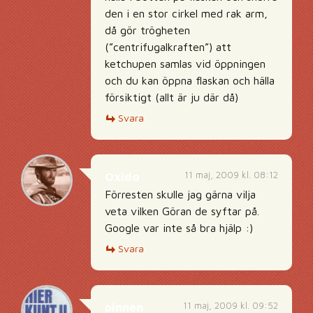
den i en stor cirkel med rak arm,
då gör trögheten
(”centrifugalkraften”) att
ketchupen samlas vid öppningen
och du kan öppna flaskan och hälla
försiktigt (allt är ju där då)
Svara
11 maj, 2009 kl. 08:12
Oxido
Förresten skulle jag gärna vilja
veta vilken Göran de syftar på.
Google var inte så bra hjälp :)
Svara
11 maj, 2009 kl. 09:52
pinnen