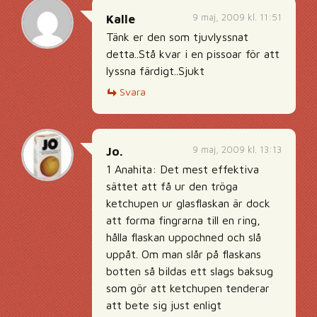
9 maj, 2009 kl. 11:51
Kalle
Tänk er den som tjuvlyssnat
detta..Stå kvar i en pissoar för att
lyssna färdigt..Sjukt
Svara
9 maj, 2009 kl. 13:13
Jo.
1 Anahita: Det mest effektiva
sättet att få ur den tröga
ketchupen ur glasflaskan är dock
att forma fingrarna till en ring,
hålla flaskan uppochned och slå
uppåt. Om man slår på flaskans
botten så bildas ett slags baksug
som gör att ketchupen tenderar
att bete sig just enligt