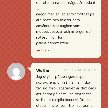
ett eller annat för något år sedan)
…
någon mer än jag som tröttnat på
alla brats och idioter som
använder shemaghen som
modeaccessoar och inte ger ett
ruttet fikon för
palestinakonflikten?
Svara
2 april, 2007 kl. 01:32
Wolfie
Jag skyller på sveriges slappa
skolsystem, om sånna människor
tar sig förbi lågstadiet är det dags
att ändra på nått. Jag röstar för
striktare diciplin innan vi får en
stadsminister som tror att pumor