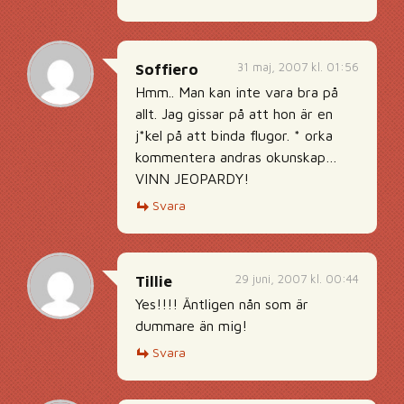
31 maj, 2007 kl. 01:56
Soffiero
Hmm.. Man kan inte vara bra på
allt. Jag gissar på att hon är en
j*kel på att binda flugor. * orka
kommentera andras okunskap…
VINN JEOPARDY!
Svara
29 juni, 2007 kl. 00:44
Tillie
Yes!!!! Äntligen nån som är
dummare än mig!
Svara