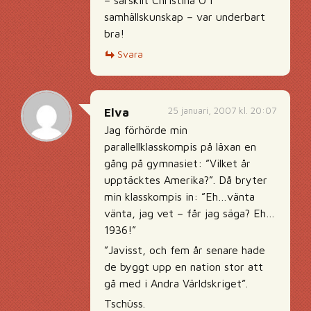
– särskilt Christina O i
samhällskunskap – var underbart
bra!
Svara
25 januari, 2007 kl. 20:07
Elva
Jag förhörde min
parallellklasskompis på läxan en
gång på gymnasiet: ”Vilket år
upptäcktes Amerika?”. Då bryter
min klasskompis in: ”Eh…vänta
vänta, jag vet – får jag säga? Eh…
1936!”
”Javisst, och fem år senare hade
de byggt upp en nation stor att
gå med i Andra Världskriget”.
Tschüss.