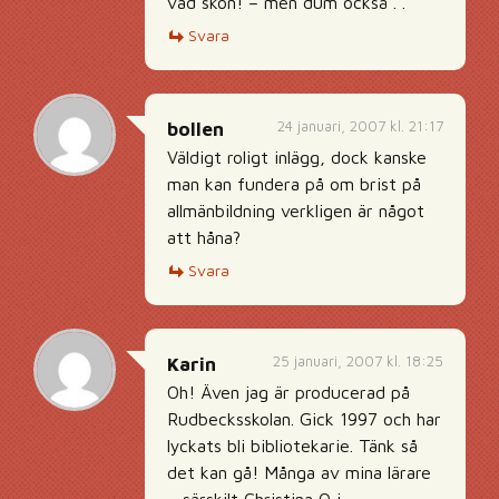
vad skön! – men dum också . .
Svara
24 januari, 2007 kl. 21:17
bollen
Väldigt roligt inlägg, dock kanske
man kan fundera på om brist på
allmänbildning verkligen är något
att håna?
Svara
25 januari, 2007 kl. 18:25
Karin
Oh! Även jag är producerad på
Rudbecksskolan. Gick 1997 och har
lyckats bli bibliotekarie. Tänk så
det kan gå! Många av mina lärare