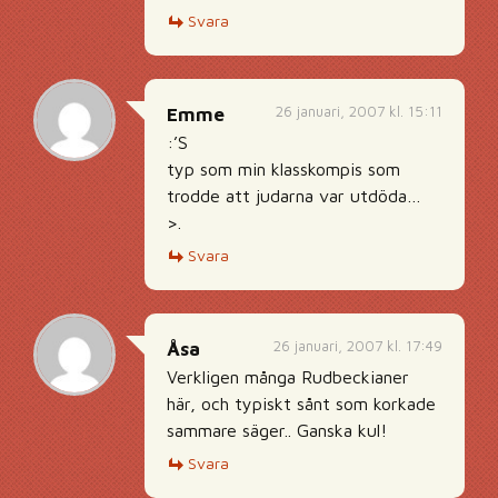
Svara
26 januari, 2007 kl. 15:11
Emme
:’S
typ som min klasskompis som
trodde att judarna var utdöda…
>.
Svara
26 januari, 2007 kl. 17:49
Åsa
Verkligen många Rudbeckianer
här, och typiskt sånt som korkade
sammare säger.. Ganska kul!
Svara