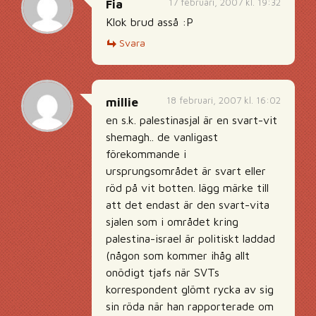
17 februari, 2007 kl. 19:32
Fia
Klok brud asså :P
Svara
18 februari, 2007 kl. 16:02
millie
en s.k. palestinasjal är en svart-vit
shemagh.. de vanligast
förekommande i
ursprungsområdet är svart eller
röd på vit botten. lägg märke till
att det endast är den svart-vita
sjalen som i området kring
palestina-israel är politiskt laddad
(någon som kommer ihåg allt
onödigt tjafs när SVTs
korrespondent glömt rycka av sig
sin röda när han rapporterade om