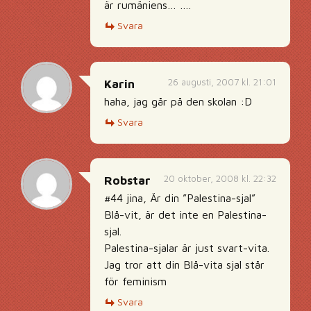
är rumäniens… ….
Svara
26 augusti, 2007 kl. 21:01
Karin
haha, jag går på den skolan :D
Svara
20 oktober, 2008 kl. 22:32
Robstar
#44 jina, Är din ”Palestina-sjal”
Blå-vit, är det inte en Palestina-
sjal.
Palestina-sjalar är just svart-vita.
Jag tror att din Blå-vita sjal står
för feminism
Svara