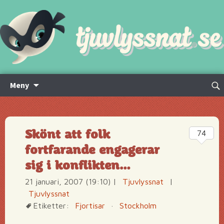
Hoppa
Sök
Meny
till
efte
innehåll
Skönt att folk
74
fortfarande engagerar
sig i konflikten…
21 januari, 2007 (19:10)
|
Tjuvlyssnat
|
Tjuvlyssnat
Etiketter:
Fjortisar
·
Stockholm