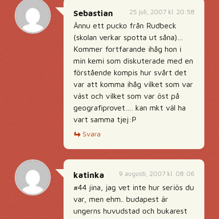
25 juli, 2007 kl. 20:58
Sebastian
Ännu ett pucko från Rudbeck
(skolan verkar spotta ut såna)…
Kommer fortfarande ihåg hon i
min kemi som diskuterade med en
förstående kompis hur svårt det
var att komma ihåg vilket som var
väst och vilket som var öst på
geografiprovet…. kan mkt väl ha
vart samma tjej:P
Svara
9 augusti, 2007 kl. 08:06
katinka
#44 jina, jag vet inte hur seriös du
var, men ehm.. budapest är
ungerns huvudstad och bukarest