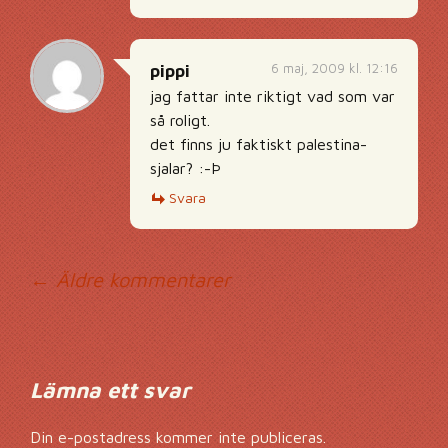
6 maj, 2009 kl. 12:16
pippi
jag fattar inte riktigt vad som var
så roligt.
det finns ju faktiskt palestina-
sjalar? :-Þ
Svara
Kommentarsnavig
← Äldre kommentarer
Lämna ett svar
Din e-postadress kommer inte publiceras.