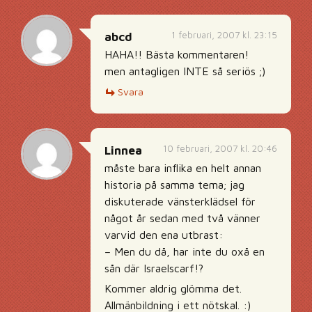
1 februari, 2007 kl. 23:15
abcd
HAHA!! Bästa kommentaren!
men antagligen INTE så seriös ;)
Svara
10 februari, 2007 kl. 20:46
Linnea
måste bara inflika en helt annan
historia på samma tema; jag
diskuterade vänsterklädsel för
något år sedan med två vänner
varvid den ena utbrast:
– Men du då, har inte du oxå en
sån där Israelscarf!?
Kommer aldrig glömma det.
Allmänbildning i ett nötskal. :)