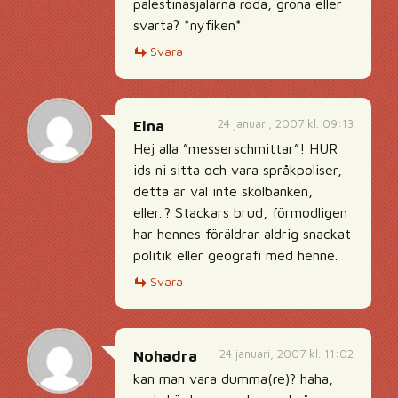
palestinasjalarna röda, gröna eller
svarta? *nyfiken*
Svara
24 januari, 2007 kl. 09:13
Elna
Hej alla ”messerschmittar”! HUR
ids ni sitta och vara språkpoliser,
detta är väl inte skolbänken,
eller..? Stackars brud, förmodligen
har hennes föräldrar aldrig snackat
politik eller geografi med henne.
Svara
24 januari, 2007 kl. 11:02
Nohadra
kan man vara dumma(re)? haha,