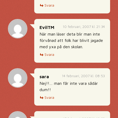
Svara
10 februari, 2007 kl. 21:34
EvilTM
När man läser deta blir man inte
förvånad att folk har blivit jagade
med yxa på den skolan.
Svara
14 februari, 2007 kl. 08:53
sara
Nej!!… man får inte vara sådär
dum!!
Svara