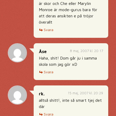
är skor och Che eller Marylin
Monroe är mode-gurus bara för
att deras ansikten e på tröjor
överallt
Svara
8 maj, 2007 kl. 20:17
Åse
Haha, shit! Dom går ju i samma
skola som jag gör xD
Svara
15 maj, 2007 kl. 20:29
rk.
alltså shitt!, inte så smart tjej det
där
Svara