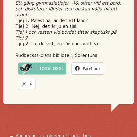
Ett gäng gymnasietjejer ~16. sitter vid ett bord,
och diskuterar länder som de kan välja till ett
arbete
.
Tjej 1: Palestina, är det ett land?
Tjej 2: Nej, det är ju en sjal!
Tjej 1 och resten vid bordet tittar skeptiskt på
Tjej 2
.
Tjej 2: Ja, du vet, en sån där svart-vit…
Rudbecksskolans bibliotek, Sollentuna
Tipsa oss!
Facebook
X
←
Annars är ju urologen ett hett tips…