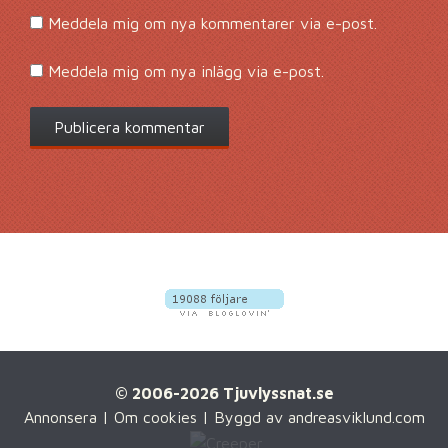
Meddela mig om nya kommentarer via e-post.
Meddela mig om nya inlägg via e-post.
© 2006-2026 Tjuvlyssnat.se
Annonsera
|
Om cookies
| Byggd av
andreasviklund.com