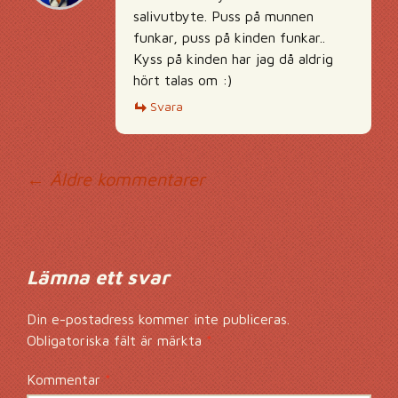
salivutbyte. Puss på munnen
funkar, puss på kinden funkar..
Kyss på kinden har jag då aldrig
hört talas om :)
Svara
Kommentarsnavig
← Äldre kommentarer
Lämna ett svar
Din e-postadress kommer inte publiceras.
Obligatoriska fält är märkta
*
Kommentar
*