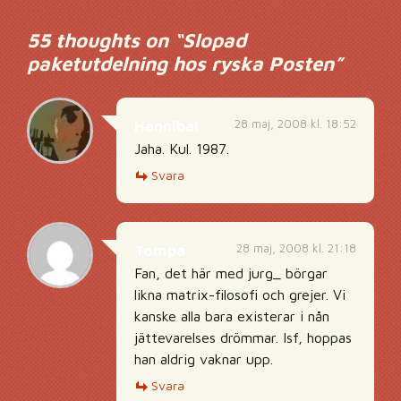
55 thoughts on “
Slopad
paketutdelning hos ryska Posten
”
28 maj, 2008 kl. 18:52
Hannibal
Jaha. Kul. 1987.
Svara
28 maj, 2008 kl. 21:18
Tompa
Fan, det här med jurg_ börgar
likna matrix-filosofi och grejer. Vi
kanske alla bara existerar i nån
jättevarelses drömmar. Isf, hoppas
han aldrig vaknar upp.
Svara