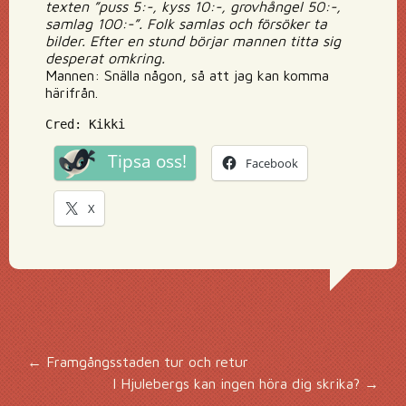
texten ”puss 5:-, kyss 10:-, grovhångel 50:-,
samlag 100:-”. Folk samlas och försöker ta
bilder. Efter en stund börjar mannen titta sig
desperat omkring.
Mannen: Snälla någon, så att jag kan komma
härifrån.
Cred: Kikki
Tipsa oss!
Facebook
X
Inläggsnavigering
←
Framgångsstaden tur och retur
I Hjulebergs kan ingen höra dig skrika?
→