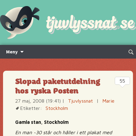
Hoppa
Sök
Meny
till
efte
innehåll
Slopad paketutdelning
55
hos ryska Posten
27 maj, 2008 (19:41)
|
Tjuvlyssnat
|
Marie
Etiketter:
Stockholm
Gamla stan, Stockholm
En man ~30 står och håller i ett plakat med