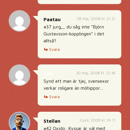
28 maj, 2008 kl. 21:21
Paatau
#37 jurg_, du såg inte ”Björn
Gustavsson-kopplingen” i det
alltså?
Svara
30 maj, 2008 kl. 12:36
Ejlin
Synd att man är tjej, svensexor
verkar roligare än möhippor…
Svara
3 juni, 2008 kl. 16:11
Stellan
#42 Oxido: Kyssar är väl med