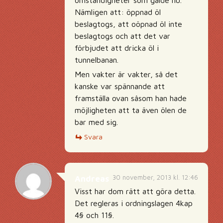
omständigheter som gälde nu.
Nämligen att: öppnad öl
beslagtogs, att oöpnad öl inte
beslagtogs och att det var
förbjudet att dricka öl i
tunnelbanan.
Men vakter är vakter, sâ det
kanske var spännande att
framställa ovan sâsom han hade
möjligheten att ta även ölen de
bar med sig.
Svara
30 november, 2013 kl. 12:46
Andreas
Visst har dom rätt att göra detta.
Det regleras i ordningslagen 4kap
4§ och 11§.