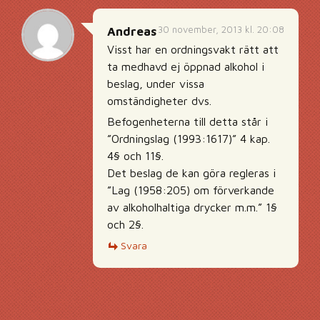
30 november, 2013 kl. 20:08
Andreas
Visst har en ordningsvakt rätt att
ta medhavd ej öppnad alkohol i
beslag, under vissa
omständigheter dvs.
Befogenheterna till detta står i
”Ordningslag (1993:1617)” 4 kap.
4§ och 11§.
Det beslag de kan göra regleras i
”Lag (1958:205) om förverkande
av alkoholhaltiga drycker m.m.” 1§
och 2§.
Svara