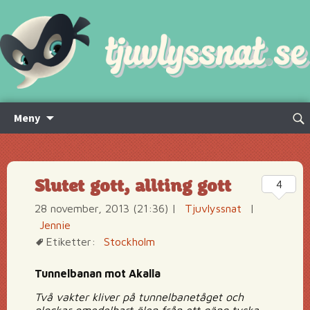
Hoppa
Sök
Meny
till
efte
innehåll
Slutet gott, allting gott
4
28 november, 2013 (21:36)
|
Tjuvlyssnat
|
Jennie
Etiketter:
Stockholm
Tunnelbanan mot Akalla
Två vakter kliver på tunnelbanetåget och