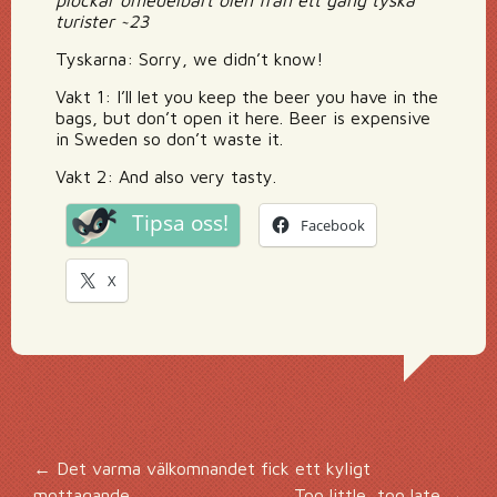
plockar omedelbart ölen från ett gäng tyska
turister ~23
Tyskarna: Sorry, we didn’t know!
Vakt 1: I’ll let you keep the beer you have in the
bags, but don’t open it here. Beer is expensive
in Sweden so don’t waste it.
Vakt 2: And also very tasty.
Tipsa oss!
Facebook
X
Inläggsnavigering
←
Det varma välkomnandet fick ett kyligt
mottagande
Too little, too late
→