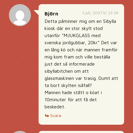
3 juli, 2007 kl. 23:34
Björn
Detta påminner mig om en Sibylla
kiosk där en stor skylt stod
utanför ”MJUKGLASS med
svenska jordgubbar, 20kr” Det var
en lång kö och när mannen framför
mig kom fram och ville beställa
just det så informerade
sibyllabitchen om att
glassmaskinen var trasig. Dumt att
ta bort skylten isåfall?
Mannen hade stått o köat i
10minuter för att få det
beskedet.
Svara