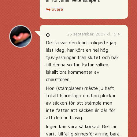
är förvånar vetenskapen.
Svara
25 september, 2007 kl. 15:41
O
Detta var den klart roligaste jag
läst idag, har kört en hel hög
tjuvlyssningar från slutet och bak
till denna so far. Fyfan vilken
iskallt bra kommentar av
chauffören.
Hon (stämplaren) måste ju haft
totalt hjärnsläpp om hon plockar
av säcken för att stämpla men
inte fattar att säcken är där för
att den är trasig.
Ingen kan vara så korkad. Det lär
varit tillfällig sinnesförvirring bara.