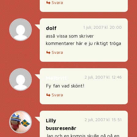
Svara
1 juli, 2007 kl. 20:00
dolf
asså vissa som skriver
kommentarer här e ju riktigt tröga
Svara
2 juli, 2007 kl. 12:46
Majbritt
Fy fan vad skönt!
Svara
2 juli, 2007 kl. 15:51
Lilly
bussresenär
Jag och en kompis skulle gå på en