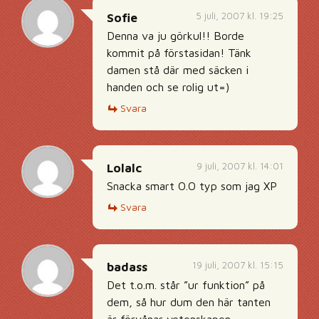
5 juli, 2007 kl. 19:25
Sofie
Denna va ju görkul!! Borde
kommit på förstasidan! Tänk
damen stå där med säcken i
handen och se rolig ut=)
Svara
9 juli, 2007 kl. 14:01
Lolalc
Snacka smart O.O typ som jag XP
Svara
19 juli, 2007 kl. 15:15
badass
Det t.o.m. står ”ur funktion” på
dem, så hur dum den här tanten