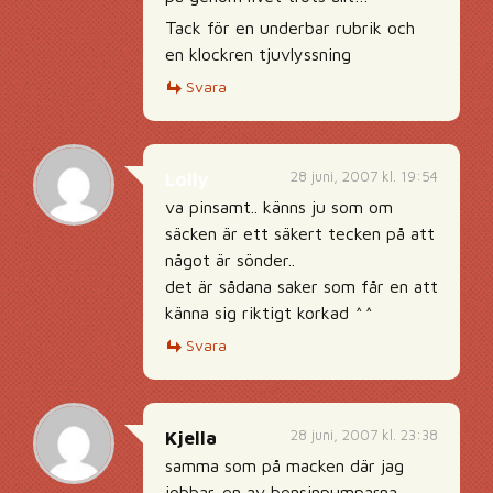
Tack för en underbar rubrik och
en klockren tjuvlyssning
Svara
28 juni, 2007 kl. 19:54
Lolly
va pinsamt.. känns ju som om
säcken är ett säkert tecken på att
något är sönder..
det är sådana saker som får en att
känna sig riktigt korkad ^^
Svara
28 juni, 2007 kl. 23:38
Kjella
samma som på macken där jag
jobbar. en av bensinpumparna