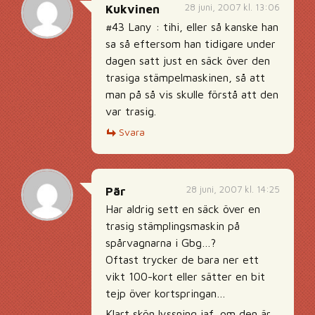
28 juni, 2007 kl. 13:06
Kukvinen
#43 Lany : tihi, eller så kanske han
sa så eftersom han tidigare under
dagen satt just en säck över den
trasiga stämpelmaskinen, så att
man på så vis skulle förstå att den
var trasig.
Svara
28 juni, 2007 kl. 14:25
Pär
Har aldrig sett en säck över en
trasig stämplingsmaskin på
spårvagnarna i Gbg…?
Oftast trycker de bara ner ett
vikt 100-kort eller sätter en bit
tejp över kortspringan…
Klart skön lyssning iaf, om den är