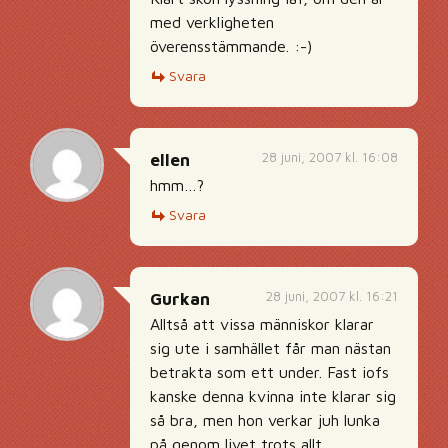
med verkligheten
överensstämmande. :-)
Svara
28 juni, 2007 kl. 16:08
ellen
hmm…?
Svara
28 juni, 2007 kl. 16:21
Gurkan
Alltså att vissa människor klarar
sig ute i samhället får man nästan
betrakta som ett under. Fast iofs
kanske denna kvinna inte klarar sig
så bra, men hon verkar juh lunka
på genom livet trots allt…