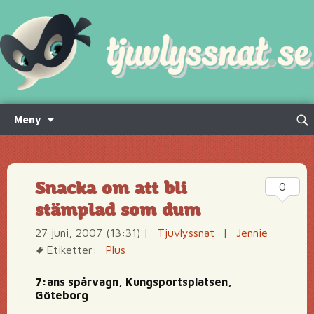
Hoppa
Sök
Meny
till
efte
innehåll
Snacka om att bli
0
stämplad som dum
27 juni, 2007 (13:31)
|
Tjuvlyssnat
|
Jennie
Etiketter:
Plus
7:ans spårvagn, Kungsportsplatsen,
Göteborg