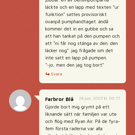
läckte och en lapp med texten ”ur
funktion” sattes provisoriskt
ovanpå pumphandtaget. ändå
kommer det in en gubbe och sa
att han tankat på den pumpen och
att ”ni får nog stänga av den. den
läcker nog”. jag frågade om det
inte satt en lapp på pumpen.
”-jo, men den jag tog bort”
Svara
29 juni, 2007 kl. 00:17
Farbror Blå
Gjorde bort mig grymt på ett
liknande sätt när familjen var ute
och flög med Ryan Air. På de fyra-
fem första raderna var alla