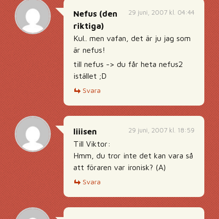
29 juni, 2007 kl. 04:44
Nefus (den
riktiga)
Kul.. men vafan, det är ju jag som
är nefus!
till nefus -> du får heta nefus2
istället ;D
Svara
29 juni, 2007 kl. 18:59
liiisen
Till Viktor:
Hmm, du tror inte det kan vara så
att föraren var ironisk? (A)
Svara