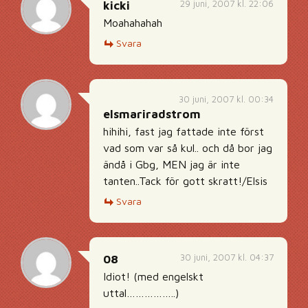
29 juni, 2007 kl. 22:06
kicki
Moahahahah
Svara
30 juni, 2007 kl. 00:34
elsmariradstrom
hihihi, fast jag fattade inte först
vad som var så kul.. och då bor jag
ändå i Gbg, MEN jag är inte
tanten..Tack för gott skratt!/Elsis
Svara
30 juni, 2007 kl. 04:37
08
Idiot! (med engelskt
uttal……………..)