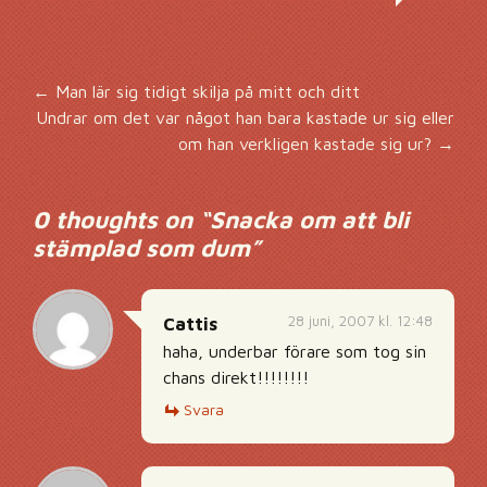
Inläggsnavigering
←
Man lär sig tidigt skilja på mitt och ditt
Undrar om det var något han bara kastade ur sig eller
om han verkligen kastade sig ur?
→
0 thoughts on “
Snacka om att bli
stämplad som dum
”
28 juni, 2007 kl. 12:48
Cattis
haha, underbar förare som tog sin
chans direkt!!!!!!!!
Svara