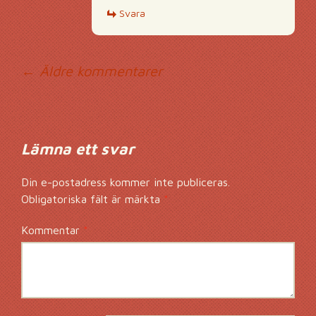
Svara
Kommentarsnavig
← Äldre kommentarer
Lämna ett svar
Din e-postadress kommer inte publiceras.
Obligatoriska fält är märkta
*
Kommentar
*