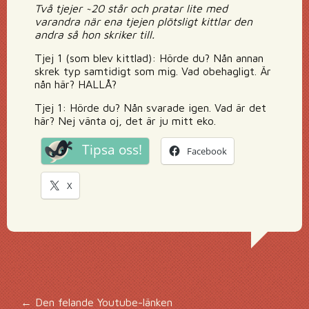
Två tjejer ~20 står och pratar lite med
varandra när ena tjejen plötsligt kittlar den
andra så hon skriker till.
Tjej 1 (som blev kittlad): Hörde du? Nån annan
skrek typ samtidigt som mig. Vad obehagligt. Är
nån här? HALLÅ?
Tjej 1: Hörde du? Nån svarade igen. Vad är det
här? Nej vänta oj, det är ju mitt eko.
Tipsa oss!
Facebook
X
←
Den felande Youtube-länken