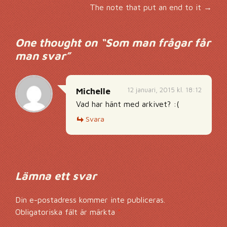
Inläggsnavigering
The note that put an end to it
→
One thought on “
Som man frågar får
man svar
”
12 januari, 2015 kl. 18:12
Michelle
Vad har hänt med arkivet? :(
Svara
Lämna ett svar
Din e-postadress kommer inte publiceras.
Obligatoriska fält är märkta
*