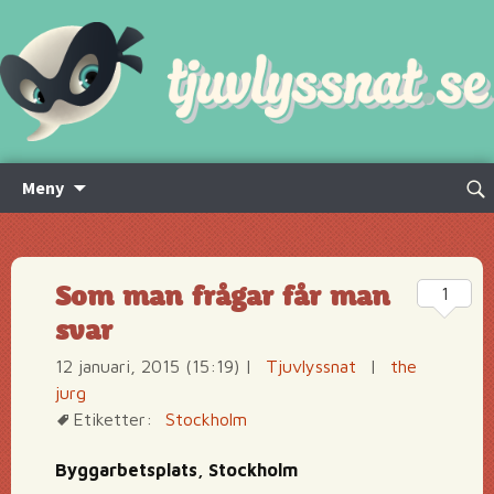
Hoppa
Sök
Meny
till
efte
innehåll
Som man frågar får man
1
svar
12 januari, 2015 (15:19)
|
Tjuvlyssnat
|
the
jurg
Etiketter:
Stockholm
Byggarbetsplats, Stockholm