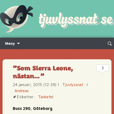
Hoppa
Sök
Meny
till
efte
innehåll
”Som Sierra Leone,
3
nästan…”
24 januari, 2015 (12:39)
|
Tjuvlyssnat
|
Andreas
Etiketter:
Tankefel
Buss 290, Göteborg