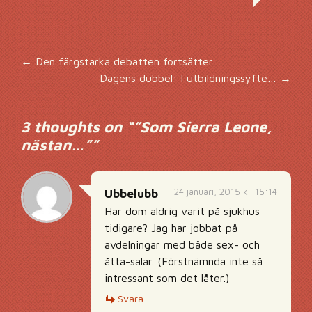
Inläggsnavigering
←
Den färgstarka debatten fortsätter…
Dagens dubbel: I utbildningssyfte…
→
3 thoughts on “
”Som Sierra Leone,
nästan…”
”
24 januari, 2015 kl. 15:14
Ubbelubb
Har dom aldrig varit på sjukhus
tidigare? Jag har jobbat på
avdelningar med både sex- och
åtta-salar. (Förstnämnda inte så
intressant som det låter.)
Svara