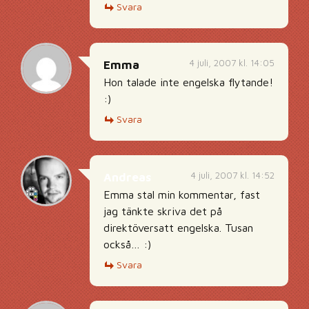
Svara
4 juli, 2007 kl. 14:05
Emma
Hon talade inte engelska flytande!
:)
Svara
4 juli, 2007 kl. 14:52
Andreas
Emma stal min kommentar, fast
jag tänkte skriva det på
direktöversatt engelska. Tusan
också… :)
Svara