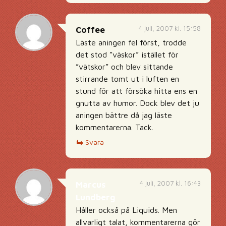
4 juli, 2007 kl. 15:58
Coffee
Läste aningen fel först, trodde
det stod ”väskor” istället för
”vätskor” och blev sittande
stirrande tomt ut i luften en
stund för att försöka hitta ens en
gnutta av humor. Dock blev det ju
aningen bättre då jag läste
kommentarerna. Tack.
Svara
4 juli, 2007 kl. 16:43
Marcus
Lundberg
Håller också på Liquids. Men
allvarligt talat, kommentarerna gör