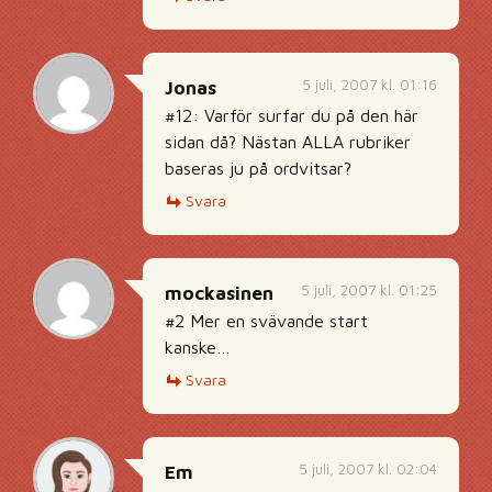
5 juli, 2007 kl. 01:16
Jonas
#12: Varför surfar du på den här
sidan då? Nästan ALLA rubriker
baseras ju på ordvitsar?
Svara
5 juli, 2007 kl. 01:25
mockasinen
#2 Mer en svävande start
kanske…
Svara
5 juli, 2007 kl. 02:04
Em