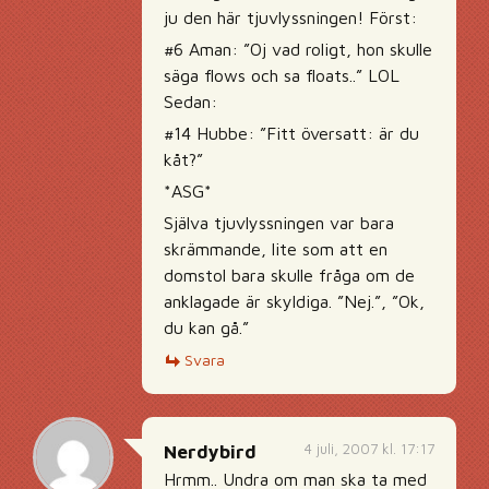
ju den här tjuvlyssningen! Först:
#6 Aman: ”Oj vad roligt, hon skulle
säga flows och sa floats..” LOL
Sedan:
#14 Hubbe: ”Fitt översatt: är du
kåt?”
*ASG*
Själva tjuvlyssningen var bara
skrämmande, lite som att en
domstol bara skulle fråga om de
anklagade är skyldiga. ”Nej.”, ”Ok,
du kan gå.”
Svara
4 juli, 2007 kl. 17:17
Nerdybird
Hrmm.. Undra om man ska ta med