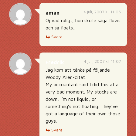
4 juli, 2007 kl. 11:05
aman
Oj vad roligt, hon skulle säga flows
och sa floats..
Svara
4 juli, 2007 kl. 11:07
Fredrik
Jag kom att tänka på följande
Woody Allen-citat:
My accountant said I did this at a
very bad moment. My stocks are
down, I’m not liquid, or
something’s not floating. They’ve
got a language of their own those
guys.
Svara