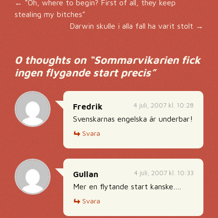
Inläggsnavigering
←
”Oh, where to begin? First of all, they keep
stealing my bitches”
Darwin skulle i alla fall ha varit stolt
→
0 thoughts on “
Sommarvikarien fick
ingen flygande start precis
”
4 juli, 2007 kl. 10:28
Fredrik
Svenskarnas engelska är underbar!
Svara
4 juli, 2007 kl. 10:33
Gullan
Mer en flytande start kanske….
Svara