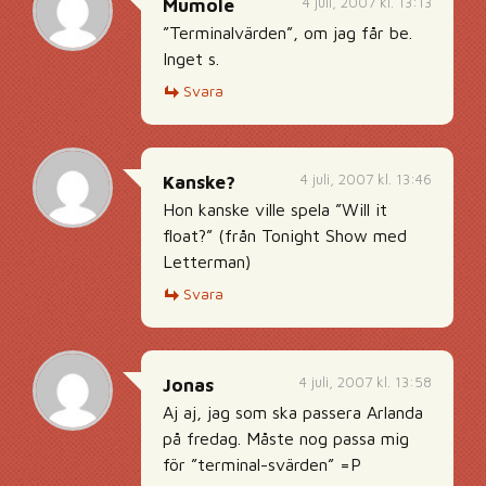
4 juli, 2007 kl. 13:13
Mumole
”Terminalvärden”, om jag får be.
Inget s.
Svara
4 juli, 2007 kl. 13:46
Kanske?
Hon kanske ville spela ”Will it
float?” (från Tonight Show med
Letterman)
Svara
4 juli, 2007 kl. 13:58
Jonas
Aj aj, jag som ska passera Arlanda
på fredag. Måste nog passa mig
för ”terminal-svärden” =P