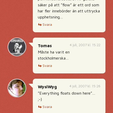
säker på att ”flow” är ett ord som
har fler innebörder än att uttrycka
upphetsning…
Svara
4 juli, 2007 kl. 15:22
Tomas
Måste ha varit en
stockholmerska…
Svara
4 juli, 2007 kl. 15:26
WysiWyg
”Everything floats down here”…
;-)
Svara