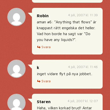
4 juli, 2007 kl. 11:39
Robin
aman #6: ”Anything that flows” är
knappast rätt engelska det heller.
Vad hon borde ha sagt var ”Do
you have any liquids?”.
Svara
4 juli, 2007 kl. 11:46
k
inget vidare flyt på nya jobbet..
Svara
4 juli, 2007 kl. 12:07
Staren
Haha, vilken korkad brud! Antar