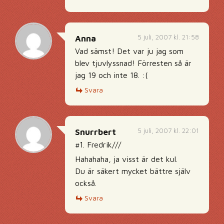
5 juli, 2007 kl. 21:58
Anna
Vad sämst! Det var ju jag som
blev tjuvlyssnad! Förresten så är
jag 19 och inte 18. :(
Svara
5 juli, 2007 kl. 22:01
Snurrbert
#1. Fredrik///
Hahahaha, ja visst är det kul.
Du är säkert mycket bättre själv
också.
Svara