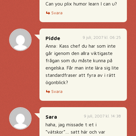
Can you plix humor learn I can u?
Svara
9 juli, 2007 kl. 06:25
Pidde
Anna: Kass chef du har som inte
går igenom den allra viktigaste
frågan som du måste kunna på
engelska. Får man inte lära sig lite
standardfraser att fyra av i rätt
ögonblick?
Svara
9 juli, 2007 kl. 14:38
Sara
haha, jag missade t:et i
”vätskor”… satt här och var