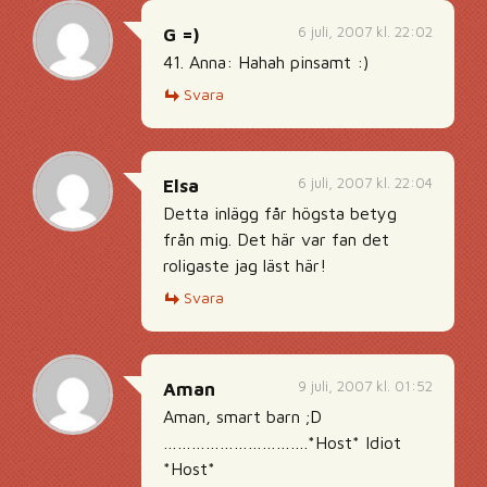
6 juli, 2007 kl. 22:02
G =)
41. Anna: Hahah pinsamt :)
Svara
6 juli, 2007 kl. 22:04
Elsa
Detta inlägg får högsta betyg
från mig. Det här var fan det
roligaste jag läst här!
Svara
9 juli, 2007 kl. 01:52
Aman
Aman, smart barn ;D
………………………….*Host* Idiot
*Host*