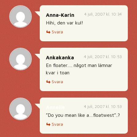
4 juli, 2007 kl. 10:34
Anna-Karin
Hihi, den var kul!
Svara
4 juli, 2007 kl. 10:53
Ankakanka
En floater…. något man lämnar
kvar i toan
Svara
4 juli, 2007 kl. 10:53
Annelie
”Do you mean like a…floatwest”..?
Svara