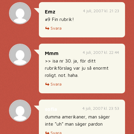
4 juli, 2007 kl. 21:23
Emz
#9 Fin rubrik!
Svara
4 juli, 2007 kl. 22:44
Mmm
>> isa nr 30. ja, för ditt
rubrikförslag var ju så enormt
roligt. not. haha.
Svara
4 juli, 2007 kl. 23:53
sofia
dumma amerikaner, man säger
inte ”uh” man säger pardon
Svara