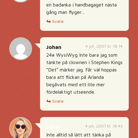
en badanka i handbagaget nästa
gång man flyger…
Svara
4 juli, 2007 kl. 18:14
Johan
24# WysiWyg Inte bara jag som
tänkte på clownen i Stephen Kings
”Det” märker jag. Får väl hoppas
bara att flickan på Arlanda
begåvats med ett lite mer
fördelaktigt utseende.
Svara
4 juli, 2007 kl. 18:43
Lajna
Inte alltid så lätt att tänka på