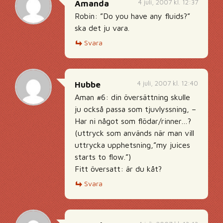
4 juli, 2007 kl. 12:37
Amanda
Robin: ”Do you have any fluids?”
ska det ju vara.
Svara
4 juli, 2007 kl. 12:40
Hubbe
Aman #6: din översättning skulle
ju också passa som tjuvlyssning, –
Har ni något som flödar/rinner…?
(uttryck som används när man vill
uttrycka upphetsning,”my juices
starts to flow.”)
Fitt översatt: är du kåt?
Svara