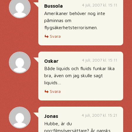
4 juli, 2007 kl. 15:11
Bussola
Amerikaner behöver nog inte
påminnas om
flygsäkerhetsterrorismen.
Svara
4 juli, 2007 kl. 15:11
Oskar
Både liquids och fluids funkar lika
bra, även om jag skulle sagt
liquids…
Svara
4 juli, 2007 kl. 15:21
Jonas
Hubbe, är du
porrfilmsöversättare? Är gansks