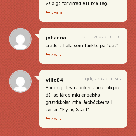
väldigt förvirrad ett bra tag…
Svara
10 juli, 2007 kl. 03:01
johanna
credd till alla som tänkte på ”det”
Svara
13 juli, 2007 kl. 16:45
ville84
För mig blev rubriken ännu roligare
då jag lärde mig engelska i
grundskolan mha läroböckerna i
serien ”Flying Start”.
Svara