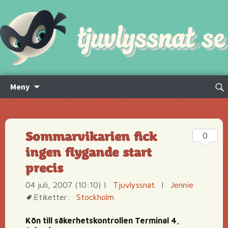
Hoppa
Sök
Meny
till
efte
innehåll
Sommarvikarien fick
0
ingen flygande start
precis
04 juli, 2007 (10:10)
|
Tjuvlyssnat
|
Jennie
Etiketter:
Stockholm
Kön till säkerhetskontrollen Terminal 4,