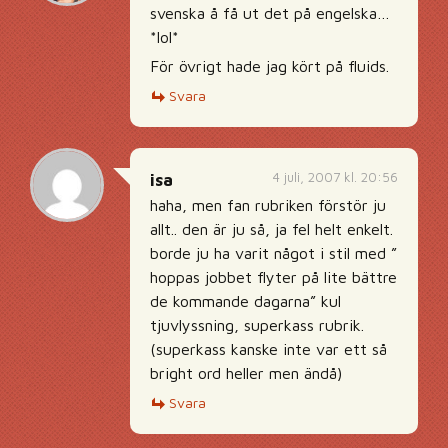
svenska å få ut det på engelska…
*lol*
För övrigt hade jag kört på fluids.
Svara
4 juli, 2007 kl. 20:56
isa
haha, men fan rubriken förstör ju
allt.. den är ju så, ja fel helt enkelt.
borde ju ha varit något i stil med ”
hoppas jobbet flyter på lite bättre
de kommande dagarna” kul
tjuvlyssning, superkass rubrik.
(superkass kanske inte var ett så
bright ord heller men ändå)
Svara