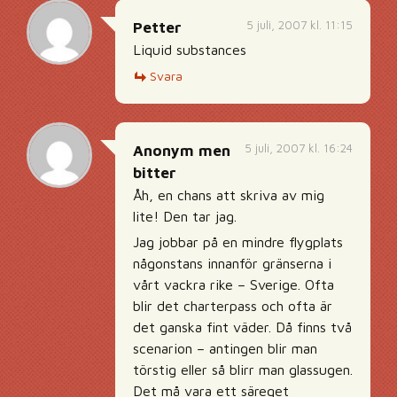
5 juli, 2007 kl. 11:15
Petter
Liquid substances
Svara
5 juli, 2007 kl. 16:24
Anonym men
bitter
Åh, en chans att skriva av mig
lite! Den tar jag.
Jag jobbar på en mindre flygplats
någonstans innanför gränserna i
vårt vackra rike – Sverige. Ofta
blir det charterpass och ofta är
det ganska fint väder. Då finns två
scenarion – antingen blir man
törstig eller så blirr man glassugen.
Det må vara ett säreget