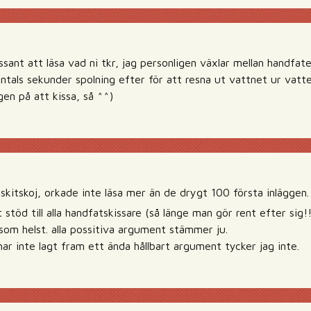
essant att läsa vad ni tkr, jag personligen växlar mellan handf
antals sekunder spolning efter för att resna ut vattnet ur vatt
gen på att kissa, så ^^)
 skitskoj, orkade inte läsa mer än de drygt 100 första inläggen.
 stöd till alla handfatskissare (så länge man gör rent efter sig!!
som helst. alla possitiva argument stämmer ju.
ar inte lagt fram ett ända hållbart argument tycker jag inte.