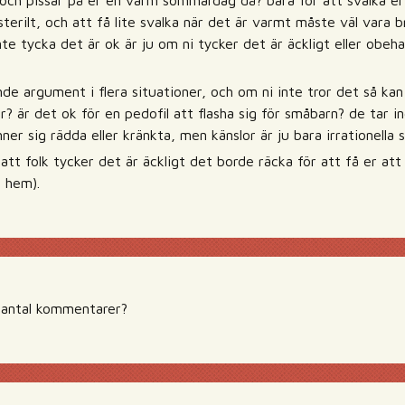
r och pissar på er en varm sommardag då? bara för att svalka er 
 sterilt, och att få lite svalka när det är varmt måste väl vara b
te tycka det är ok är ju om ni tycker det är äckligt eller obeha
de argument i flera situationer, och om ni inte tror det så kan
är? är det ok för en pedofil att flasha sig för småbarn? de tar 
ner sig rädda eller kränkta, men känslor är ju bara irrationella 
tt folk tycker det är äckligt det borde räcka för att få er at
a hem).
 antal kommentarer?