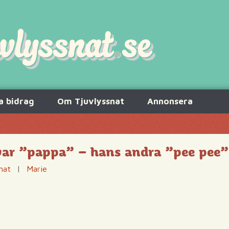
a bidrag
Om Tjuvlyssnat
Annonsera
 var ”pappa” – hans andra ”pee pee”
nat
|
Marie