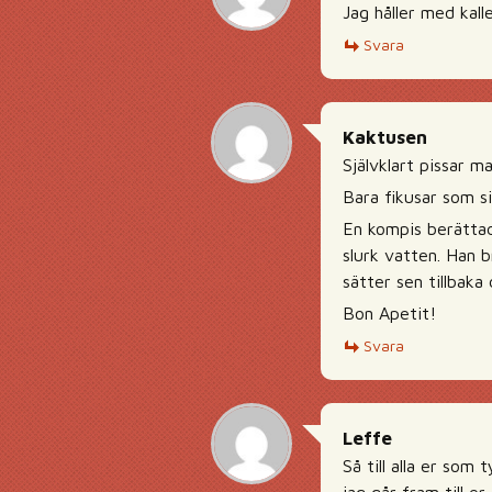
Jag håller med kall
Svara
Kaktusen
Självklart pissar m
Bara fikusar som si
En kompis berättad
slurk vatten. Han 
sätter sen tillbak
Bon Apetit!
Svara
Leffe
Så till alla er som