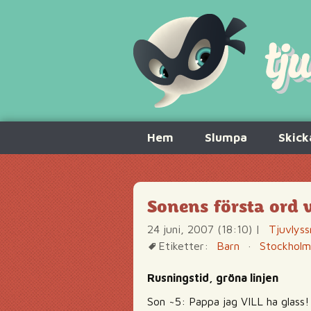
Hoppa
Hem
Slumpa
Skick
till
innehåll
Sonens första ord
24 juni, 2007 (18:10)
|
Tjuvlyss
Etiketter:
Barn
·
Stockholm
Rusningstid, gröna linjen
Son ~5: Pappa jag VILL ha glass!