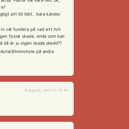
altså. Måste väl vara helt ok,
ra?
gligt att bli blöt…bara känslor
 ni väl fundera på vad ett hot
ingen fysisk skada, enda som kan
så då är ju ingen skada skedd??
t sluta(åtminstone på andra
8 augusti, 2007 kl. 15:54