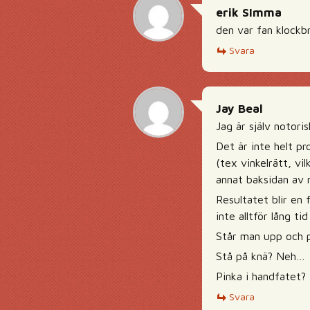
erik SImma
den var fan klockbr
Svara
Jay Beal
Jag är själv notoris
Det är inte helt pr
(tex vinkelrätt, vi
annat baksidan av 
Resultatet blir en 
inte alltför lång tid
Står man upp och pi
Stå på knä? Neh…
Pinka i handfatet?
Svara