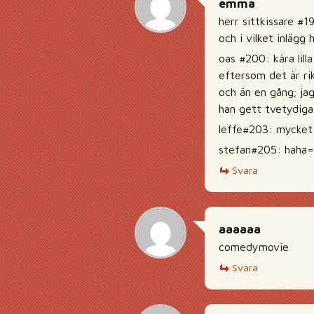
emma
herr sittkissare #1
och i vilket inlägg
oas #200: kära lilla
eftersom det är rikt
och än en gång; jag
han gett tvetydiga 
leffe#203: mycket
stefan#205: haha=)
Svara
aaaaaa
comedymovie
Svara