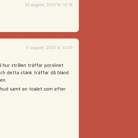
10 augusti, 2007 kl. 13:16
11 augusti, 2007 kl. 13:01
 hur strålen träffar porslinet
 och detta stänk träffar då bland
en.
ån hud samt en toalet som efter