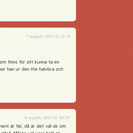
7 augusti, 2007 kl. 22:14
om finns för att kunna ta en
er han ur den lite halvbra och
8 augusti, 2007 kl. 04:07
ment är fel, då är det väl ok om