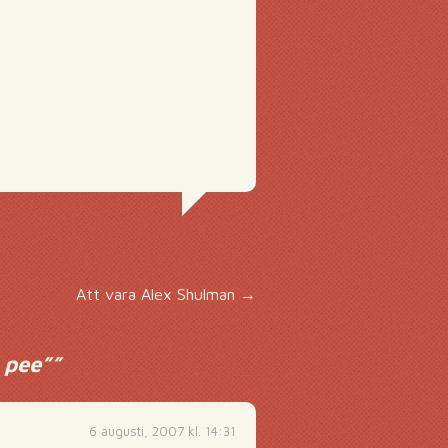
Att vara Alex Shulman
→
 pee”
”
6 augusti, 2007 kl. 14:31