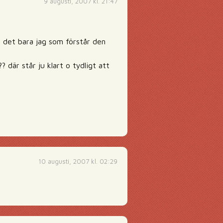
9 augusti, 2007 kl. 21:47
 är det bara jag som förstår den
 där står ju klart o tydligt att
10 augusti, 2007 kl. 02:29