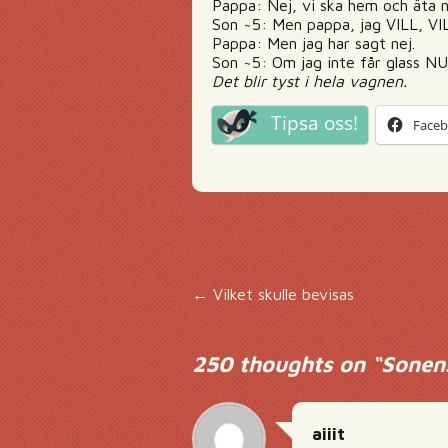
Pappa: Nej, vi ska hem och äta n
Son ~5: Men pappa, jag VILL, VI
Pappa: Men jag har sagt nej.
Son ~5: Om jag inte får glass NU
Det blir tyst i hela vagnen.
Tipsa oss!
Face
Inläggsnavigering
←
Vilket skulle bevisas
250 thoughts on “
Sonens
aiiit