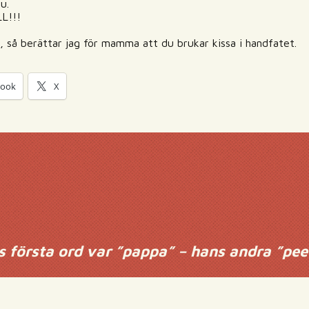
u.
LL!!!
, så berättar jag för mamma att du brukar kissa i handfatet.
book
X
 första ord var ”pappa” – hans andra ”pee