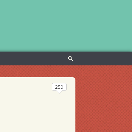
Sök
efter:
250