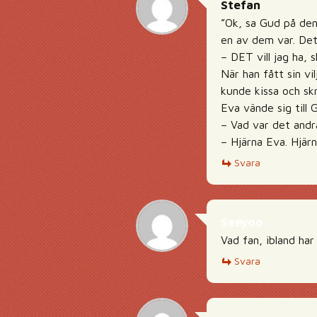
Stefan
”Ok, sa Gud på den
en av dem var. Det
– DET vill jag ha,
När han fått sin vi
kunde kissa och skr
Eva vände sig till 
– Vad var det andr
– Hjärna Eva. Hjä
Svara
Seeyoo
Vad fan, ibland har
Svara