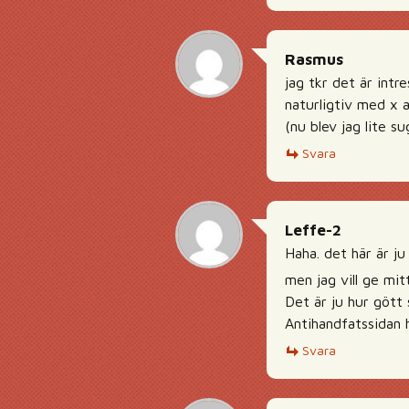
Rasmus
jag tkr det är intr
naturligtiv med x 
(nu blev jag lite su
Svara
Leffe-2
Haha. det här är ju
men jag vill ge mitt
Det är ju hur gött 
Antihandfatssidan h
Svara