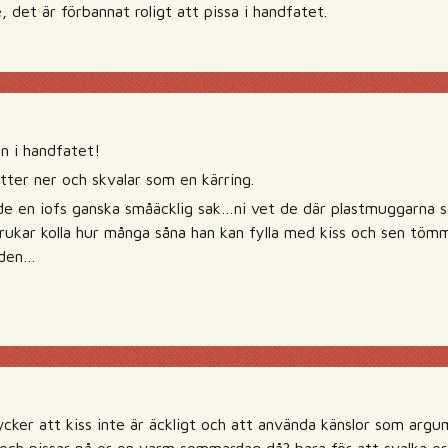
e, det är förbannat roligt att pissa i handfatet.
an i handfatet!
tter ner och skvalar som en kärring.
e en iofs ganska småäcklig sak…ni vet de där plastmuggarna s
brukar kolla hur många såna han kan fylla med kiss och sen tömm
a den…
 tycker att kiss inte är äckligt och att använda känslor som argu