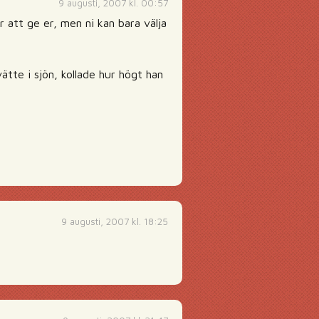
9 augusti, 2007 kl. 00:57
 att ge er, men ni kan bara välja
ätte i sjön, kollade hur högt han
9 augusti, 2007 kl. 18:25