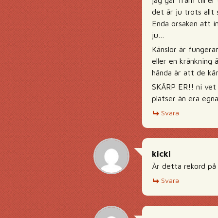
jag går fram till e
det är ju trots allt
Enda orsaken att in
ju…
Känslor är fungeran
eller en kränkning 
hända är att de kän
SKÄRP ER!! ni vet a
platser än era egn
Svara
kicki
Är detta rekord på
Svara