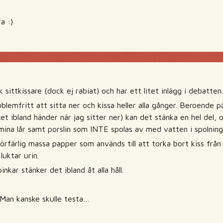
a :)
k sittkissare (dock ej rabiat) och har ett litet inlägg i debatten.
oblemfritt att sitta ner och kissa heller alla gånger. Beroende på
lket ibland händer när jag sitter ner) kan det stänka en hel del,
mina lår samt porslin som INTE spolas av med vatten i spolning
förfärlig massa papper som används till att torka bort kiss fr
 luktar urin.
nkar stänker det ibland åt alla håll.
 Man kanske skulle testa…