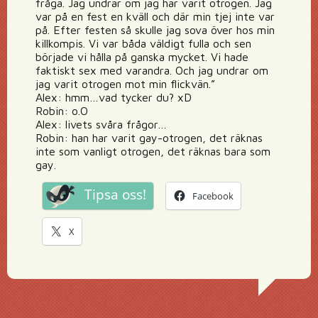
fråga. Jag undrar om jag har varit otrogen. Jag
var på en fest en kväll och där min tjej inte var
på. Efter festen så skulle jag sova över hos min
killkompis. Vi var båda väldigt fulla och sen
började vi hålla på ganska mycket. Vi hade
faktiskt sex med varandra. Och jag undrar om
jag varit otrogen mot min flickvän.”
Alex: hmm…vad tycker du? xD
Robin: o.O
Alex: livets svåra frågor…
Robin: han har varit gay-otrogen, det räknas
inte som vanligt otrogen, det räknas bara som
gay.
Tipsa oss!
Facebook
X