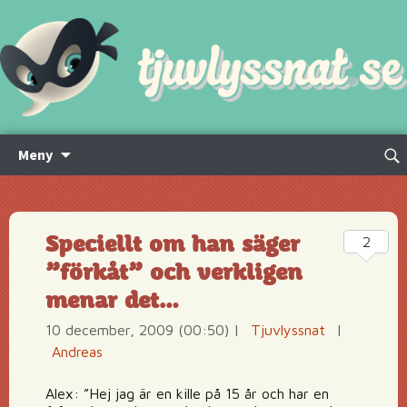
Hoppa
Sök
Meny
till
efte
innehåll
Speciellt om han säger
2
”förkåt” och verkligen
menar det…
10 december, 2009 (00:50)
|
Tjuvlyssnat
|
Andreas
Alex: ”Hej jag är en kille på 15 år och har en