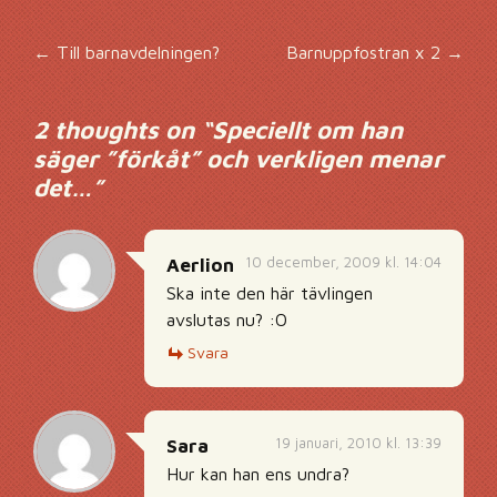
Inläggsnavigering
←
Till barnavdelningen?
Barnuppfostran x 2
→
2 thoughts on “
Speciellt om han
säger ”förkåt” och verkligen menar
det…
”
10 december, 2009 kl. 14:04
Aerlion
Ska inte den här tävlingen
avslutas nu? :O
Svara
19 januari, 2010 kl. 13:39
Sara
Hur kan han ens undra?