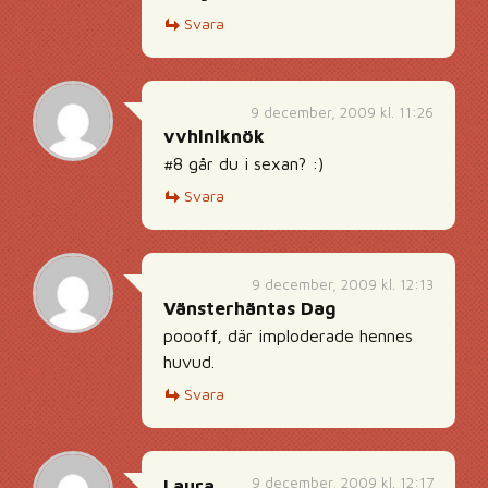
Svara
9 december, 2009 kl. 11:26
vvhlnlknök
#8 går du i sexan? :)
Svara
9 december, 2009 kl. 12:13
Vänsterhäntas Dag
poooff, där imploderade hennes
huvud.
Svara
9 december, 2009 kl. 12:17
Laura