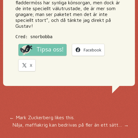
fladdermöss har synliga könsorgan, men dock är
de inte speciellt välutrustade, de är mer som
gnagare; man ser paketet men det är inte
speciellt stort”, och då tänkte jag direkt på
Gustav!
Cred: snorbobba
Tipsa oss!
Facebook
X
Inläggsnavigering
←
Mark Zuckerberg likes this.
Nåja, maffiakrig kan bedrivas på fler än ett sätt…
→