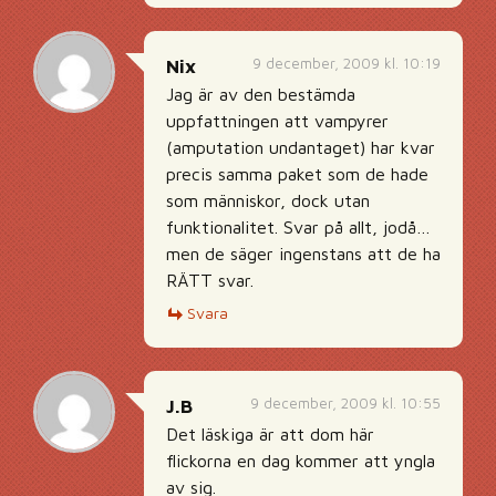
9 december, 2009 kl. 10:19
Nix
Jag är av den bestämda
uppfattningen att vampyrer
(amputation undantaget) har kvar
precis samma paket som de hade
som människor, dock utan
funktionalitet. Svar på allt, jodå…
men de säger ingenstans att de ha
RÄTT svar.
Svara
9 december, 2009 kl. 10:55
J.B
Det läskiga är att dom här
flickorna en dag kommer att yngla
av sig.