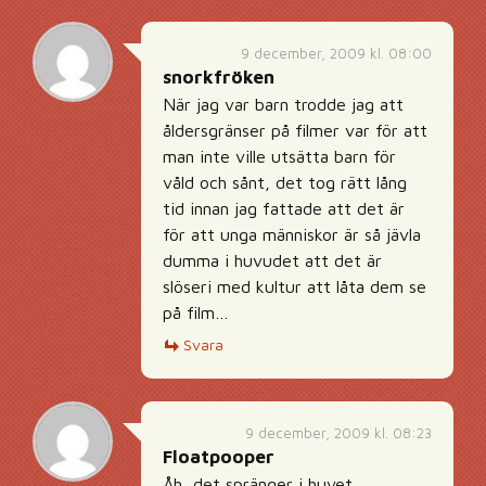
9 december, 2009 kl. 08:00
snorkfröken
När jag var barn trodde jag att
åldersgränser på filmer var för att
man inte ville utsätta barn för
våld och sånt, det tog rätt lång
tid innan jag fattade att det är
för att unga människor är så jävla
dumma i huvudet att det är
slöseri med kultur att låta dem se
på film…
Svara
9 december, 2009 kl. 08:23
Floatpooper
Åh, det spränger i huvet,