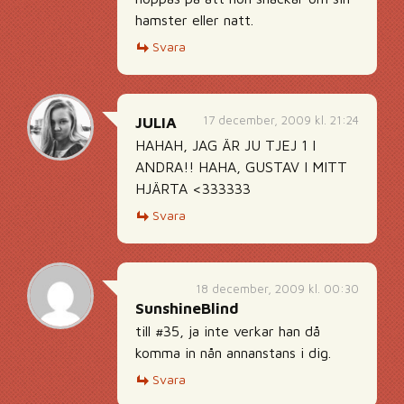
hamster eller natt.
Svara
17 december, 2009 kl. 21:24
JULIA
HAHAH, JAG ÄR JU TJEJ 1 I
ANDRA!! HAHA, GUSTAV I MITT
HJÄRTA <333333
Svara
18 december, 2009 kl. 00:30
SunshineBlind
till #35, ja inte verkar han då
komma in nån annanstans i dig.
Svara