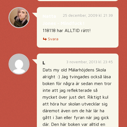
25 december, 2009 kl. 21:39
Natta
Jones - Mindfuck!
118118 har ALLTID rätt!
Svara
3 november, 2013 kl. 23:45
L
Dats my old Mälarhöjdens Skola
alright :) Jag tvingades också läsa
boken för några är sedan men tror
inte att jag reflekterade så
mycket över just det. Riktigt kul
att höra hur skolan utvecklar sig
däremot även om de här lär ha
gått i 3an eller fyran när jag gick
där. Den här boken var alltid en