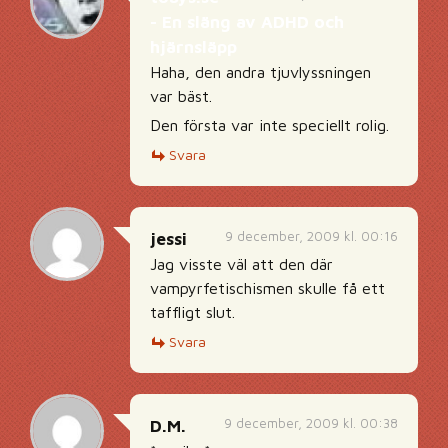
- En släng av ADHD och
hjärnsläpp
Haha, den andra tjuvlyssningen
var bäst.
Den första var inte speciellt rolig.
Svara
9 december, 2009 kl. 00:16
jessi
Jag visste väl att den där
vampyrfetischismen skulle få ett
taffligt slut.
Svara
9 december, 2009 kl. 00:38
D.M.