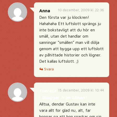
10 december, 2009 kl. 22:36
Anna
Den första var ju klockren!
Hahahaha Ett luftslott sprängs ju
inte bokstavligt att du hör en
smäll, utan det handlar om
sanningar ”smällen” man vill dölja
genom att bygga upp ett luftslott
av påhittade historier och lögner.
Det kallas luftslott. ;)
Svara
15 december, 2009 kl. 10:44
Therese
- Bloggar fran oknen!
Alltsa, dendar Gustav kan inte
vara allt for glad nu, alt, far
hoppas pa att hon snackar om sin