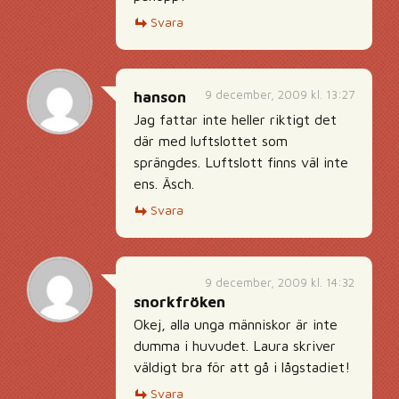
Svara
9 december, 2009 kl. 13:27
hanson
Jag fattar inte heller riktigt det
där med luftslottet som
sprängdes. Luftslott finns väl inte
ens. Äsch.
Svara
9 december, 2009 kl. 14:32
snorkfröken
Okej, alla unga människor är inte
dumma i huvudet. Laura skriver
väldigt bra för att gå i lågstadiet!
Svara