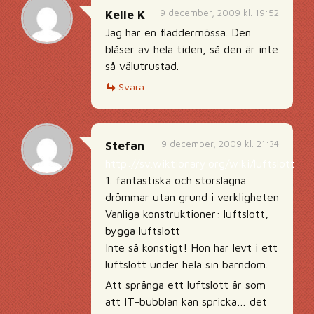
9 december, 2009 kl. 19:52
Kelle K
Jag har en fladdermössa. Den
blåser av hela tiden, så den är inte
så välutrustad.
Svara
9 december, 2009 kl. 21:34
Stefan
http://sv.wiktionary.org/wiki/luftslott
1. fantastiska och storslagna
drömmar utan grund i verkligheten
Vanliga konstruktioner: luftslott,
bygga luftslott
Inte så konstigt! Hon har levt i ett
luftslott under hela sin barndom.
Att spränga ett luftslott är som
att IT-bubblan kan spricka… det