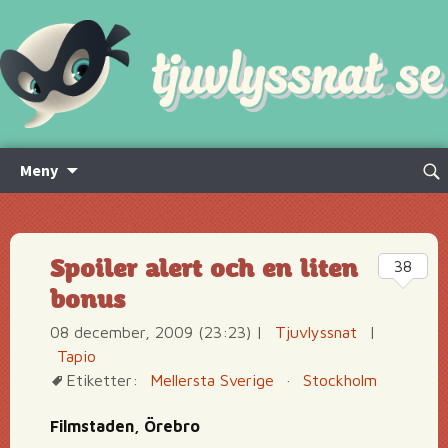
Hoppa
Sök
Meny
till
efte
innehåll
Spoiler alert och en liten
38
bonus
08 december, 2009 (23:23)
|
Tjuvlyssnat
|
Tapio
Etiketter:
Mellersta Sverige
·
Stockholm
Filmstaden, Örebro