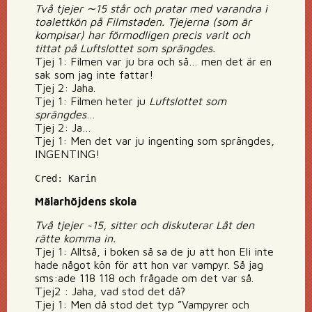
Två tjejer ∼15 står och pratar med varandra i
toalettkön på Filmstaden. Tjejerna (som är
kompisar) har förmodligen precis varit och
tittat på Luftslottet som sprängdes.
Tjej 1: Filmen var ju bra och så… men det är en
sak som jag inte fattar!
Tjej 2: Jaha.
Tjej 1: Filmen heter ju
Luftslottet som
sprängdes
…
Tjej 2: Ja…
Tjej 1: Men det var ju ingenting som sprängdes,
INGENTING!
Cred: Karin
Mälarhöjdens skola
Två tjejer ~15, sitter och diskuterar Låt den
rätte komma in.
Tjej 1: Alltså, i boken så sa de ju att hon Eli inte
hade något kön för att hon var vampyr. Så jag
sms:ade 118 118 och frågade om det var så.
Tjej2 : Jaha, vad stod det då?
Tjej 1: Men då stod det typ ”Vampyrer och