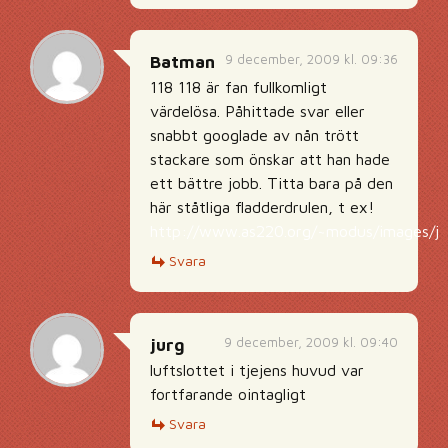
9 december, 2009 kl. 09:36
Batman
118 118 är fan fullkomligt
värdelösa. Påhittade svar eller
snabbt googlade av nån trött
stackare som önskar att han hade
ett bättre jobb. Titta bara på den
här ståtliga fladderdrulen, t ex!
http://www.as220.org/~modus/images/jp
Svara
9 december, 2009 kl. 09:40
jurg
luftslottet i tjejens huvud var
fortfarande ointagligt
Svara