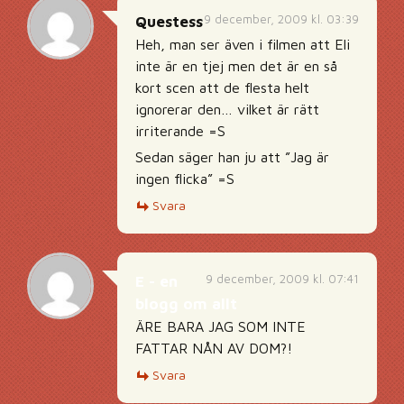
9 december, 2009 kl. 03:39
Questess
Heh, man ser även i filmen att Eli
inte är en tjej men det är en så
kort scen att de flesta helt
ignorerar den… vilket är rätt
irriterande =S
Sedan säger han ju att ”Jag är
ingen flicka” =S
Svara
9 december, 2009 kl. 07:41
E - en
blogg om allt
ÄRE BARA JAG SOM INTE
FATTAR NÅN AV DOM?!
Svara