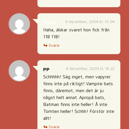
9 december, 2009 kl. 15:04
Patsy
Haha, älskar svaret hon fick från
118 118!
Svara
9 december, 2009 kl. 16:22
PP
Schhhhh! Säg inget, men vapyrer
finns inte på riktigt! Vampire bats
finns, däremot, men det är ju
något helt annat. Apropå bats,
Batman finns inte heller! Å inte
Tomten heller! Schhh! Förstör inte
allt!
Svara