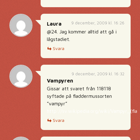
9 december, 2009 kl. 16:26
Laura
@24. Jag kommer alltid att gå i
lågstadiet.
Svara
9 december, 2009 kl. 16:32
Vampyren
Gissar att svaret från 118118
syftade på fladdermussorten
”vampyr”
http://sv.wikipedia.org/wiki/Vampyr_(fla
Svara