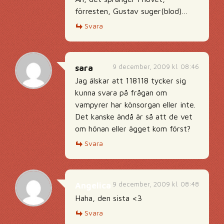
förresten, Gustav suger(blod)…
Svara
9 december, 2009 kl. 08:46
sara
Jag älskar att 118118 tycker sig
kunna svara på frågan om
vampyrer har könsorgan eller inte.
Det kanske ändå är så att de vet
om hönan eller ägget kom först?
Svara
9 december, 2009 kl. 08:48
Angelica
Haha, den sista <3
Svara