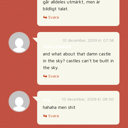
går alldeles utmärkt, men är
bildligt talat.
Svara
10 december, 2009 kl. 07:58
HairySwede
and what about that damn castle
in the sky? castles can’t be built in
the sky.
Svara
10 december, 2009 kl. 08:50
Ida
hahaha men shit
Svara