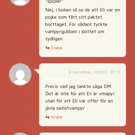
*spoiler*
Nej, i boken så sa de att Eli var en
pojke som fått sitt paktet
borttaget. För sådant tyckte
vampyrgubben i slottet om
tydligen.
Svara
9 december, 2009 kl. 03:13
Prinzessin
Precis vad jag tänkte säga DM.
Det är inte för att Eli är vmapyr
utan för att Eli var offer för en
jävla sadistvampyr
Svara