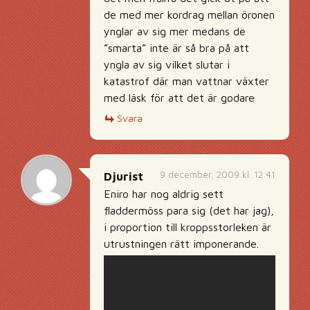
de med mer kordrag mellan öronen
ynglar av sig mer medans de
”smarta” inte är så bra på att
yngla av sig vilket slutar i
katastrof där man vattnar växter
med läsk för att det är godare
Svara
9 december, 2009 kl. 12:41
Djurist
Eniro har nog aldrig sett
fladdermöss para sig (det har jag),
i proportion till kroppsstorleken är
utrustningen rätt imponerande.