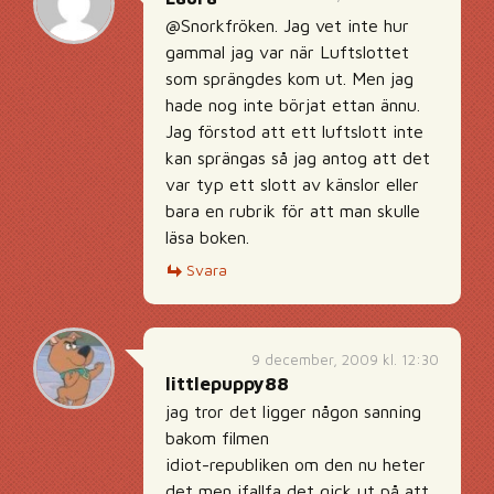
@Snorkfröken. Jag vet inte hur
gammal jag var när Luftslottet
som sprängdes kom ut. Men jag
hade nog inte börjat ettan ännu.
Jag förstod att ett luftslott inte
kan sprängas så jag antog att det
var typ ett slott av känslor eller
bara en rubrik för att man skulle
läsa boken.
Svara
9 december, 2009 kl. 12:30
littlepuppy88
jag tror det ligger någon sanning
bakom filmen
idiot-republiken om den nu heter
det men ifallfa det gick ut på att