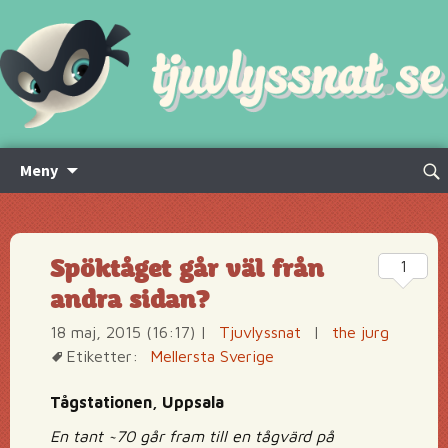
Hoppa
Sök
Meny
till
efte
innehåll
Spöktåget går väl från
1
andra sidan?
18 maj, 2015 (16:17)
|
Tjuvlyssnat
|
the jurg
Etiketter:
Mellersta Sverige
Tågstationen, Uppsala
En tant ~70 går fram till en tågvärd på