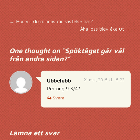
Inläggsnavigering
←
Hur vill du minnas din vistelse här?
Åka loss blev åka ut
→
One thought on “
Spöktåget går väl
från andra sidan?
”
21 maj, 2015 kl. 15:23
Ubbelubb
Perrong 9 3/4?
Svara
Lämna ett svar