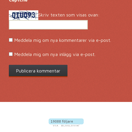
Skriv texten som visas ovan:
Meddela mig om nya kommentarer via e-post.
Meddela mig om nya inlägg via e-post.