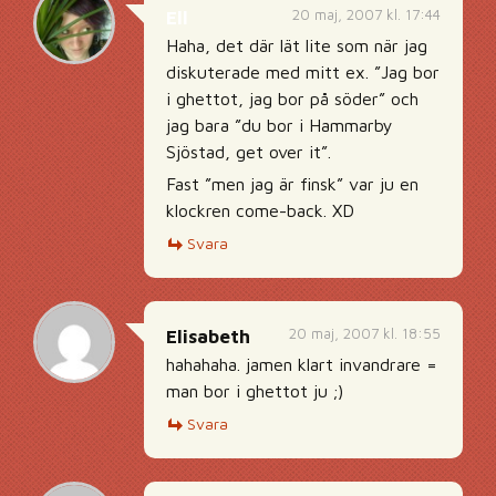
20 maj, 2007 kl. 17:44
Ell
Haha, det där lät lite som när jag
diskuterade med mitt ex. ”Jag bor
i ghettot, jag bor på söder” och
jag bara ”du bor i Hammarby
Sjöstad, get over it”.
Fast ”men jag är finsk” var ju en
klockren come-back. XD
Svara
20 maj, 2007 kl. 18:55
Elisabeth
hahahaha. jamen klart invandrare =
man bor i ghettot ju ;)
Svara