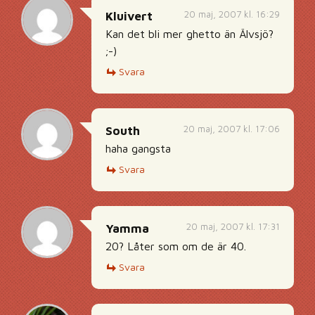
20 maj, 2007 kl. 16:29
Kluivert
Kan det bli mer ghetto än Älvsjö?
;-)
Svara
20 maj, 2007 kl. 17:06
South
haha gangsta
Svara
20 maj, 2007 kl. 17:31
Yamma
20? Låter som om de är 40.
Svara