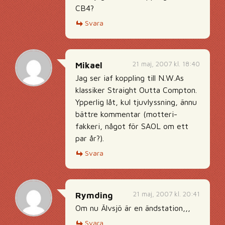
CB4?
Svara
21 maj, 2007 kl. 18:40
Mikael
Jag ser iaf koppling till N.W.As
klassiker Straight Outta Compton.
Ypperlig låt, kul tjuvlyssning, ännu
bättre kommentar (motteri-
fakkeri, något för SAOL om ett
par år?).
Svara
21 maj, 2007 kl. 20:41
Rymding
Om nu Älvsjö är en ändstation,,,
Svara