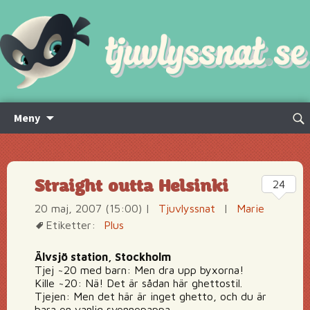
Hoppa
Sök
Meny
till
efte
innehåll
Straight outta Helsinki
24
20 maj, 2007 (15:00)
|
Tjuvlyssnat
|
Marie
Etiketter:
Plus
Älvsjö station, Stockholm
Tjej ~20 med barn: Men dra upp byxorna!
Kille ~20: Nä! Det är sådan här ghettostil.
Tjejen: Men det här är inget ghetto, och du är
bara en vanlig svennepappa.