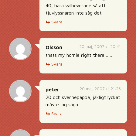
40, bara välbeverade så att
tjuvlyssnaren inte såg det.
Svara
20 maj, 2007 kl. 20:41
Olsson
thats my homie right there……
Svara
20 maj, 2007 kl. 21:26
peter
20 och svennepappa, jäkligt lyckat
måste jag säga..
Svara