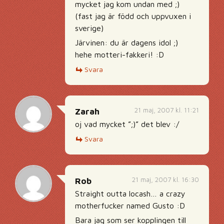
mycket jag kom undan med ;)
(fast jag är född och uppvuxen i
sverige)
Järvinen: du är dagens idol ;)
hehe motteri-fakkeri! :D
Svara
21 maj, 2007 kl. 11:21
Zarah
oj vad mycket ”;)” det blev :/
Svara
21 maj, 2007 kl. 16:30
Rob
Straight outta locash… a crazy
motherfucker named Gusto :D
Bara jag som ser kopplingen till