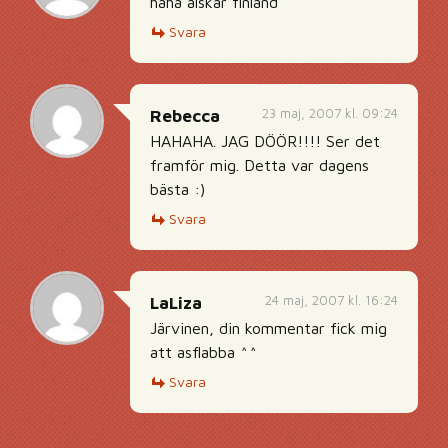
haha älskar finland
Svara
23 maj, 2007 kl. 09:24
Rebecca
HAHAHA. JAG DÖÖR!!!! Ser det
framför mig. Detta var dagens
bästa :)
Svara
24 maj, 2007 kl. 16:24
LaLiza
Järvinen, din kommentar fick mig
att asflabba ^^
Svara