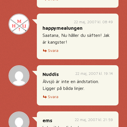
22 maj, 2007 kl. 08:49
happymealungen
Saatana, Nu håller du säften! Jak
är kangster!
Svara
22 maj, 2007 kl. 19:14
Nuddis
Älvsjö är inte en ändstation.
Ligger på båda linjer.
Svara
22 maj, 2007 kl. 21:59
ems