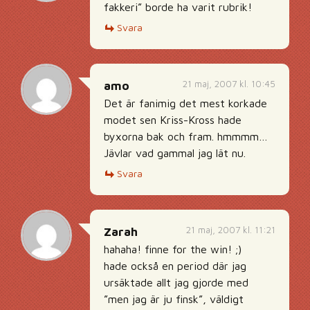
fakkeri” borde ha varit rubrik!
Svara
21 maj, 2007 kl. 10:45
amo
Det är fanimig det mest korkade
modet sen Kriss-Kross hade
byxorna bak och fram. hmmmm…
Jävlar vad gammal jag lät nu.
Svara
21 maj, 2007 kl. 11:21
Zarah
hahaha! finne for the win! ;)
hade också en period där jag
ursäktade allt jag gjorde med
”men jag är ju finsk”, väldigt