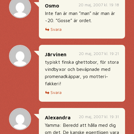
20 maj, 2007 kl. 19:18
Osmo
Inte fan är man ”man” när man är
~20. ”Gosse” är ordet.
Svara
20 maj, 2007 kl. 19:21
Järvinen
typiskt finska ghettobor, för stora
vindbyxor och beväpnade med
promenadkäppar, yo motteri-
fakkeri!
Svara
20 maj, 2007 kl. 19:31
Alexandra
Yamma: Beredd att hålla med dig
om det. De kanske egentligen vara