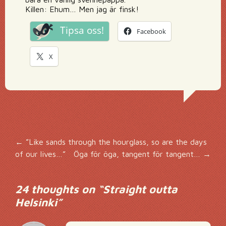
Killen: Ehum… Men jag är finsk!
Tipsa oss!
Facebook
X
Inläggsnavigering
←
”Like sands through the hourglass, so are the days
of our lives…”
Öga för öga, tangent för tangent…
→
24 thoughts on “
Straight outta
Helsinki
”