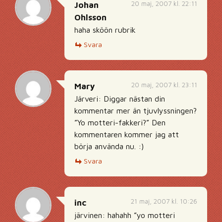
20 maj, 2007 kl. 22:11
Johan
Ohlsson
haha sköön rubrik
Svara
20 maj, 2007 kl. 23:11
Mary
Järveri: Diggar nästan din
kommentar mer än tjuvlyssningen?
”Yo motteri-fakkeri?” Den
kommentaren kommer jag att
börja använda nu. :)
Svara
21 maj, 2007 kl. 10:26
inc
järvinen: hahahh ”yo motteri