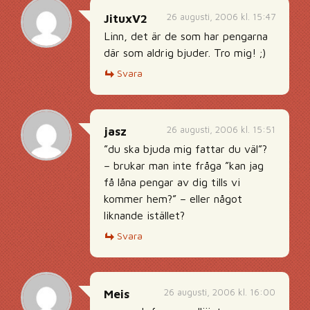
26 augusti, 2006 kl. 15:47
JituxV2
Linn, det är de som har pengarna
där som aldrig bjuder. Tro mig! ;)
Svara
26 augusti, 2006 kl. 15:51
jasz
”du ska bjuda mig fattar du väl”?
– brukar man inte fråga ”kan jag
få låna pengar av dig tills vi
kommer hem?” – eller något
liknande istället?
Svara
26 augusti, 2006 kl. 16:00
Meis