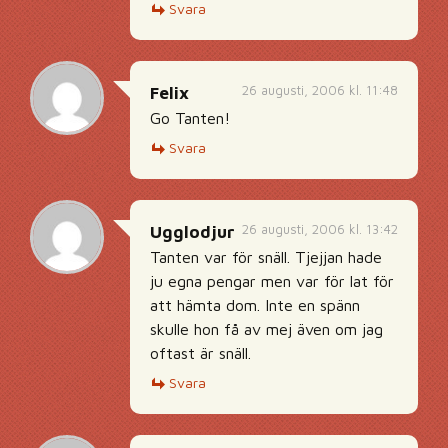
Svara
26 augusti, 2006 kl. 11:48
Felix
Go Tanten!
Svara
26 augusti, 2006 kl. 13:42
Ugglodjur
Tanten var för snäll. Tjejjan hade
ju egna pengar men var för lat för
att hämta dom. Inte en spänn
skulle hon få av mej även om jag
oftast är snäll.
Svara