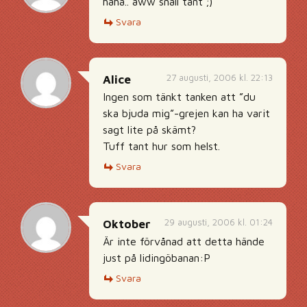
haha.. aww snäll tant ;)
Svara
27 augusti, 2006 kl. 22:13
Alice
Ingen som tänkt tanken att ”du
ska bjuda mig”-grejen kan ha varit
sagt lite på skämt?
Tuff tant hur som helst.
Svara
29 augusti, 2006 kl. 01:24
Oktober
Är inte förvånad att detta hände
just på lidingöbanan:P
Svara