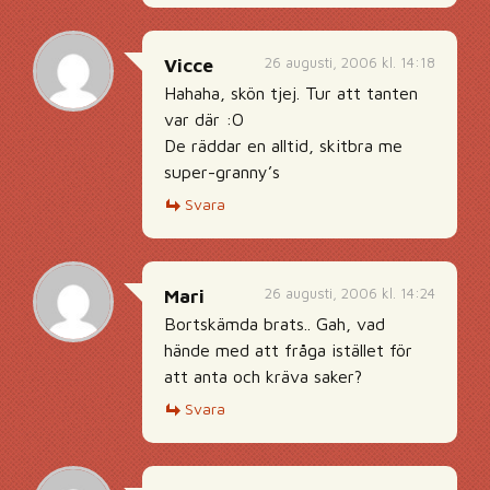
26 augusti, 2006 kl. 14:18
Vicce
Hahaha, skön tjej. Tur att tanten
var där :O
De räddar en alltid, skitbra me
super-granny’s
Svara
26 augusti, 2006 kl. 14:24
Mari
Bortskämda brats.. Gah, vad
hände med att fråga istället för
att anta och kräva saker?
Svara