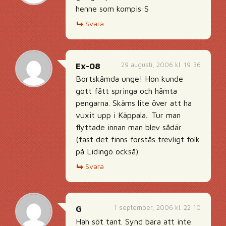
henne som kompis:S
Svara
29 augusti, 2006 kl. 19:36
Ex-08
Bortskämda unge! Hon kunde
gott fått springa och hämta
pengarna. Skäms lite över att ha
vuxit upp i Käppala.. Tur man
flyttade innan man blev sådär
(fast det finns förstås trevligt folk
på Lidingö också).
Svara
1 september, 2006 kl. 22:10
G
Hah söt tant. Synd bara att inte