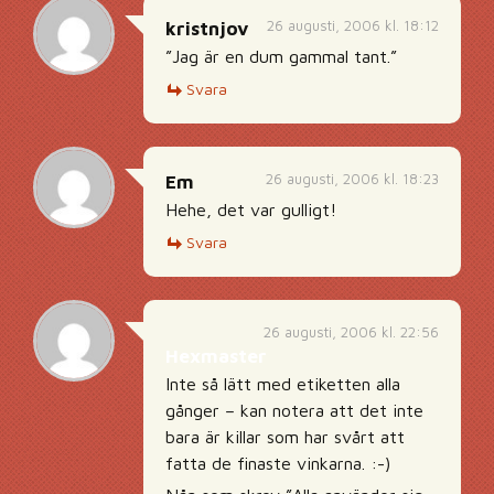
26 augusti, 2006 kl. 18:12
kristnjov
”Jag är en dum gammal tant.”
Svara
26 augusti, 2006 kl. 18:23
Em
Hehe, det var gulligt!
Svara
26 augusti, 2006 kl. 22:56
Hexmaster
Inte så lätt med etiketten alla
gånger – kan notera att det inte
bara är killar som har svårt att
fatta de finaste vinkarna. :-)