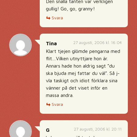
Den snälla tanten var verkligen
gullig! Go, go, granny!
Svara
27 augusti, 2006 kl. 16:04
Tina
Klart tjejen glömde pengarna med
flit…Vilken utnyttjare hon är.
Annars hade hon aldrig sagt ”du
ska bjuda mej fattar du väl”. Så j-
vla taskigt och idiot förklara sina
vänner på det viset inför en
massa andra.
Svara
27 augusti, 2006 kl. 20:11
G