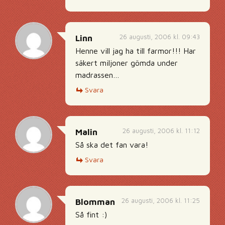
26 augusti, 2006 kl. 09:43
Linn
Henne vill jag ha till farmor!!! Har
säkert miljoner gömda under
madrassen…
Svara
26 augusti, 2006 kl. 11:12
Malin
Så ska det fan vara!
Svara
26 augusti, 2006 kl. 11:25
Blomman
Så fint :)