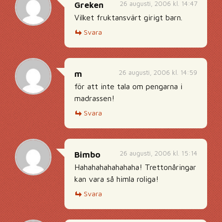
26 augusti, 2006 kl. 14:47
Greken
Vilket fruktansvärt girigt barn.
Svara
26 augusti, 2006 kl. 14:59
m
för att inte tala om pengarna i
madrassen!
Svara
26 augusti, 2006 kl. 15:14
Bimbo
Hahahahahahahaha! Trettonåringar
kan vara så himla roliga!
Svara