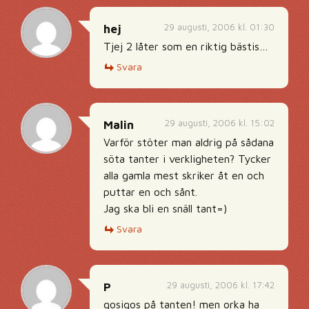
29 augusti, 2006 kl. 01:30
hej
Tjej 2 låter som en riktig bästis…
Svara
29 augusti, 2006 kl. 15:02
Malin
Varför stöter man aldrig på sådana
söta tanter i verkligheten? Tycker
alla gamla mest skriker åt en och
puttar en och sånt.
Jag ska bli en snäll tant=)
Svara
29 augusti, 2006 kl. 17:42
P
gosigos på tanten! men orka ha