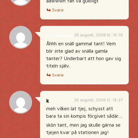
aawwwh fan va gulliiigt
Svara
26 augusti, 2006 kl. 16:19
Prinsessan
Åhhh en snäll gammal tant! Vem
blir inte glad av snälla gamla
tanter? Underbart att hon gav sig
titeln själv.
Svara
26 augusti, 2006 kl. 16:37
k
meh vilken lat tjej, schysst att
bara ta sin kompis förgivet sådär…
skön tant, men jag skulle gärna se
tjejen kvar på stationen jag!