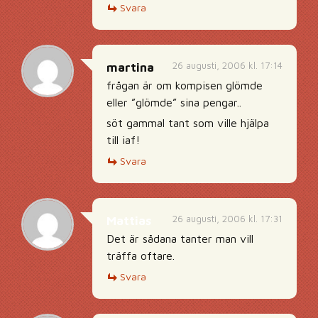
Svara
26 augusti, 2006 kl. 17:14
martina
frågan är om kompisen glömde
eller ”glömde” sina pengar..
söt gammal tant som ville hjälpa
till iaf!
Svara
26 augusti, 2006 kl. 17:31
Mattias
Det är sådana tanter man vill
träffa oftare.
Svara