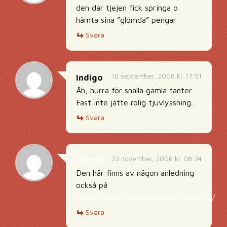
den där tjejen fick springa o
hämta sina ”glömda” pengar
Svara
16 september, 2006 kl. 17:51
Indigo
Åh, hurra för snälla gamla tanter.
Fast inte jätte rolig tjuvlyssning..
Svara
23 november, 2006 kl. 08:34
Marcus
Den här finns av någon anledning
också på
http://www.nipponsoup.com/page/12/
Svara