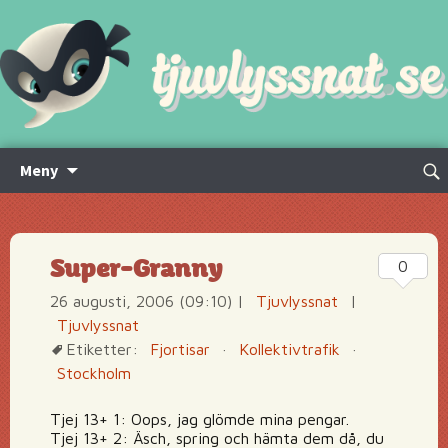
Hoppa
Sök
Meny
till
efte
innehåll
Super-Granny
0
26 augusti, 2006 (09:10)
|
Tjuvlyssnat
|
Tjuvlyssnat
Etiketter:
Fjortisar
·
Kollektivtrafik
·
Stockholm
Tjej 13+ 1: Oops, jag glömde mina pengar.
Tjej 13+ 2: Äsch, spring och hämta dem då, du