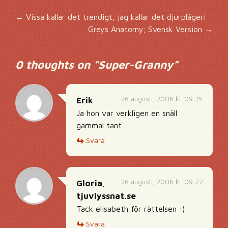
Inläggsnavigering
←
Vissa kallar det trendigt, jag kallar det djurplågeri
Greys Anatomy; Svensk Version
→
0 thoughts on “
Super-Granny
”
26 augusti, 2006 kl. 09:15
Erik
Ja hon var verkligen en snäll
gammal tant
Svara
26 augusti, 2006 kl. 09:27
Gloria,
tjuvlyssnat.se
Tack elisabeth för rättelsen :)
Svara