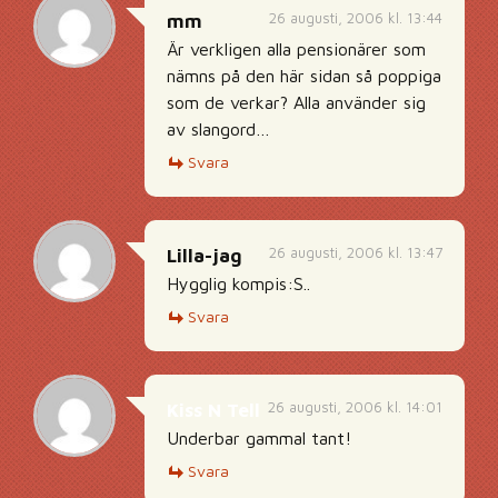
26 augusti, 2006 kl. 13:44
mm
Är verkligen alla pensionärer som
nämns på den här sidan så poppiga
som de verkar? Alla använder sig
av slangord…
Svara
26 augusti, 2006 kl. 13:47
Lilla-jag
Hygglig kompis:S..
Svara
26 augusti, 2006 kl. 14:01
Kiss N Tell
Underbar gammal tant!
Svara