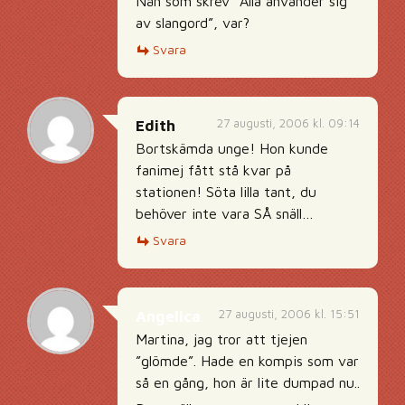
Nån som skrev ”Alla använder sig
av slangord”, var?
Svara
27 augusti, 2006 kl. 09:14
Edith
Bortskämda unge! Hon kunde
fanimej fått stå kvar på
stationen! Söta lilla tant, du
behöver inte vara SÅ snäll…
Svara
27 augusti, 2006 kl. 15:51
Angelica
Martina, jag tror att tjejen
”glömde”. Hade en kompis som var
så en gång, hon är lite dumpad nu..