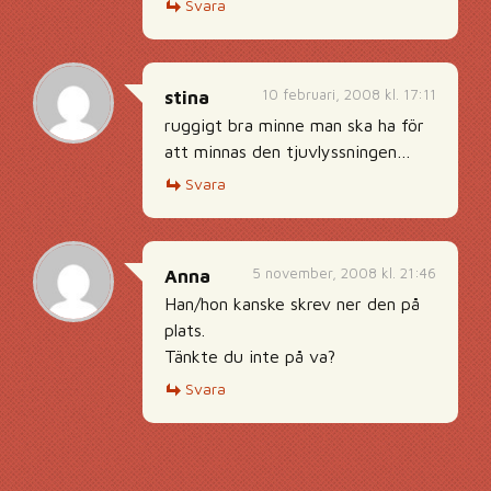
Svara
10 februari, 2008 kl. 17:11
stina
ruggigt bra minne man ska ha för
att minnas den tjuvlyssningen…
Svara
5 november, 2008 kl. 21:46
Anna
Han/hon kanske skrev ner den på
plats.
Tänkte du inte på va?
Svara