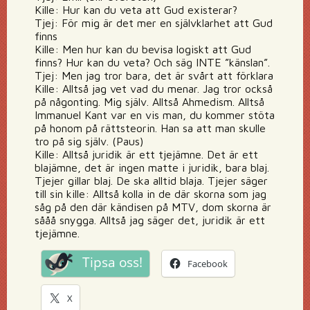
Kille: Hur kan du veta att Gud existerar?
Tjej: För mig är det mer en självklarhet att Gud
finns
Kille: Men hur kan du bevisa logiskt att Gud
finns? Hur kan du veta? Och säg INTE ”känslan”.
Tjej: Men jag tror bara, det är svårt att förklara
Kille: Alltså jag vet vad du menar. Jag tror också
på någonting. Mig själv. Alltså Ahmedism. Alltså
Immanuel Kant var en vis man, du kommer stöta
på honom på rättsteorin. Han sa att man skulle
tro på sig själv. (Paus)
Kille: Alltså juridik är ett tjejämne. Det är ett
blajämne, det är ingen matte i juridik, bara blaj.
Tjejer gillar blaj. De ska alltid blaja. Tjejer säger
till sin kille: Alltså kolla in de där skorna som jag
såg på den där kändisen på MTV, dom skorna är
sååå snygga. Alltså jag säger det, juridik är ett
tjejämne.
Tipsa oss!
Facebook
X