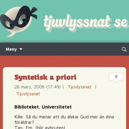
Hoppa
Sök
Meny
till
efte
innehåll
Syntetisk a priori
9
26 mars, 2006 (17:49)
|
Tjuvlyssnat
|
Tjuvlyssnat
Biblioteket, Universitetet
Kille: Så du menar att du älskar Gud mer än dina
föräldrar?
Tjej: Em.. (blir avbruten)