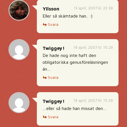
13 april, 2007 kl. 23:39
Yllsson
Eller så skämtade han.. :)
Svara
19 april, 2007 kl. 15:29
Twiggey!
De hade nog inte haft den
obligatoriska genusföreläsningen
än…
Svara
19 april, 2007 kl. 15:29
Twiggey!
…eller så hade han missat den…
Svara