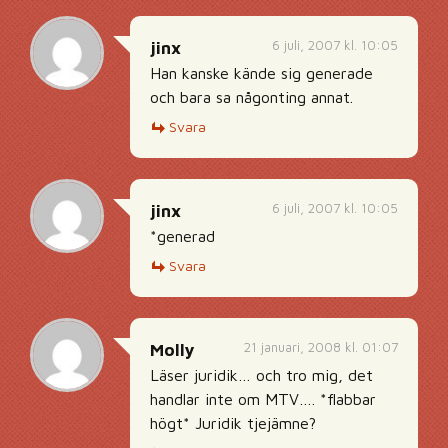
6 juli, 2007 kl. 10:05
jinx
Han kanske kände sig generade
och bara sa någonting annat.
Svara
6 juli, 2007 kl. 10:05
jinx
*generad
Svara
21 januari, 2008 kl. 01:07
Molly
Läser juridik… och tro mig, det
handlar inte om MTV…. *flabbar
högt* Juridik tjejämne?