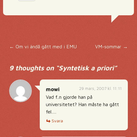
Inläggsnavigering
←
Om vi ändå gått med i EMU
VM-sommar
→
9 thoughts on “
Syntetisk a priori
”
29 mars, 2007 kl. 11:11
mowi
Vad f..n gjorde han på
universitetet? Han måste ha gått
fel….
Svara