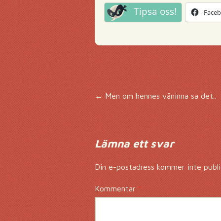
Tipsa oss!
Face
Inläggsnavigering
←
Men om hennes väninna sa det..
Lämna ett svar
Din e-postadress kommer inte publi
Kommentar
*