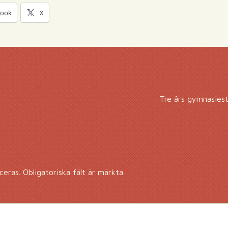
book
X
Tre års gymnasiest
ceras.
Obligatoriska fält är märkta
*