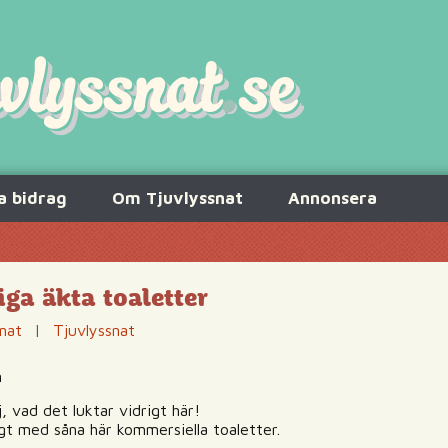
a bidrag
Om Tjuvlyssnat
Annonsera
iga äkta toaletter
nat
|
Tjuvlyssnat
m
, vad det luktar vidrigt här!
igt med såna här kommersiella toaletter.