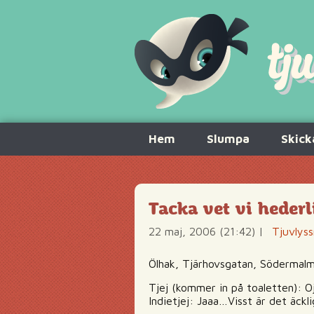
Hoppa
Hem
Slumpa
Skick
till
innehåll
Tacka vet vi hederl
22 maj, 2006 (21:42)
|
Tjuvlyss
Ölhak, Tjärhovsgatan, Södermal
Tjej (kommer in på toaletten): Oj
Indietjej: Jaaa…Visst är det äckl