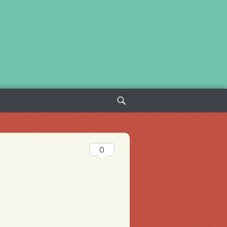
Sök
efter:
0