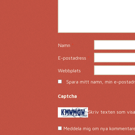
Namn
*
E-postadress
*
Webbplats
Spara mitt namn, min e-postadre
Captcha
*
Skriv texten som visa
Meddela mig om nya kommentarer