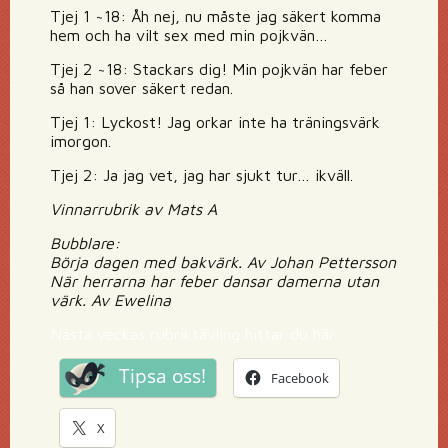
Tjej 1 ~18: Åh nej, nu måste jag säkert komma
hem och ha vilt sex med min pojkvän…
Tjej 2 ~18: Stackars dig! Min pojkvän har feber
så han sover säkert redan.
Tjej 1: Lyckost! Jag orkar inte ha träningsvärk
imorgon.
Tjej 2: Ja jag vet, jag har sjukt tur… ikväll.
Vinnarrubrik av Mats A
Bubblare:
Börja dagen med bakvärk. Av Johan Pettersson
När herrarna har feber dansar damerna utan
värk. Av Ewelina
Nästa veckas rubriktävling hittar du här
Tipsa oss!
Facebook
X