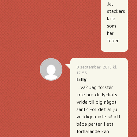
Ja,
stackars
kille
som
har
feber.
8 september, 2013 kl.
17:55
Lilly
…va? Jag förstår
inte hur du lyckats
vrida till dig något
sånt? För det är ju
verkligen inte så att
båda parter i ett
förhållande kan