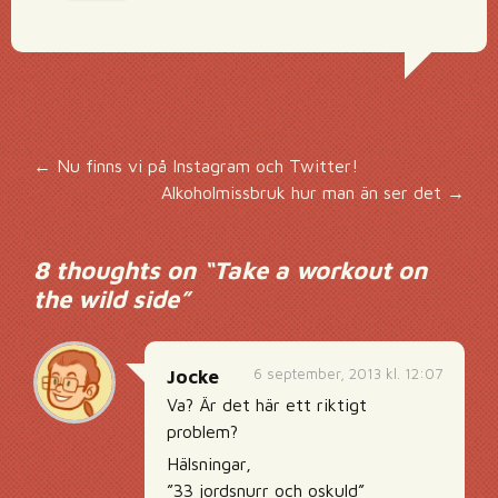
Inläggsnavigering
←
Nu finns vi på Instagram och Twitter!
Alkoholmissbruk hur man än ser det
→
8 thoughts on “
Take a workout on
the wild side
”
6 september, 2013 kl. 12:07
Jocke
Va? Är det här ett riktigt
problem?
Hälsningar,
”33 jordsnurr och oskuld”