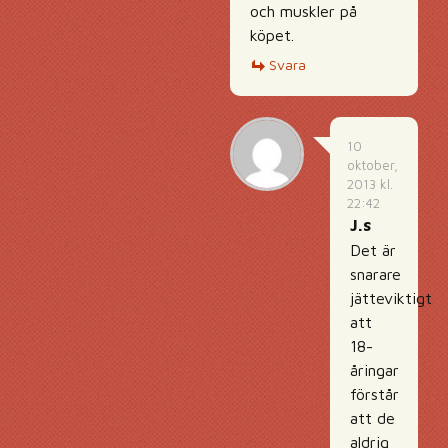
och muskler på
köpet.
Svara
10
oktober,
2013 kl.
22:42
J.s
Det är
snarare
jätteviktigt
att
18-
åringar
förstår
att de
aldrig