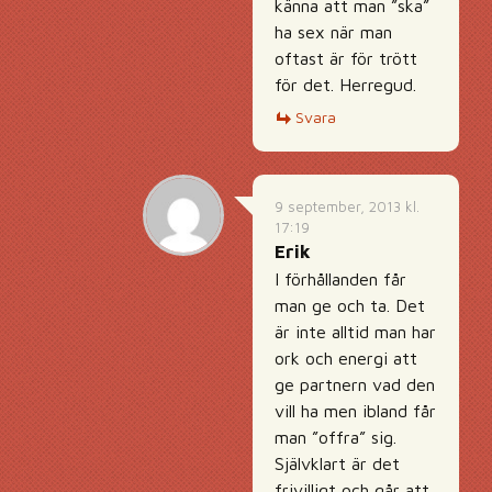
känna att man ”ska”
ha sex när man
oftast är för trött
för det. Herregud.
Svara
9 september, 2013 kl.
17:19
Erik
I förhållanden får
man ge och ta. Det
är inte alltid man har
ork och energi att
ge partnern vad den
vill ha men ibland får
man ”offra” sig.
Självklart är det
frivilligt och går att