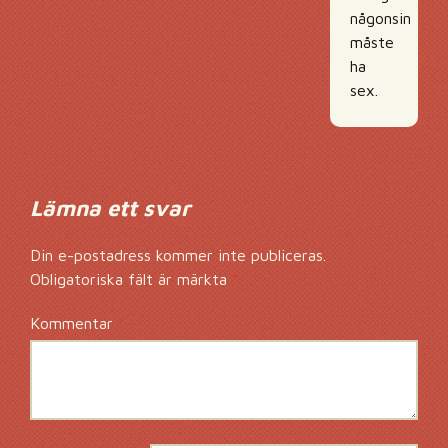
någonsin
måste
ha
sex.
Lämna ett svar
Din e-postadress kommer inte publiceras.
Obligatoriska fält är märkta
*
Kommentar
*