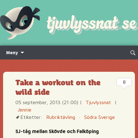
Hoppa
Sök
Meny
till
efte
innehåll
Take a workout on the
8
wild side
05 september, 2013 (21:00)
|
Tjuvlyssnat
|
Jennie
Etiketter:
Rubriktävling
·
Södra Sverige
SJ-tåg mellan Skövde och Falköping