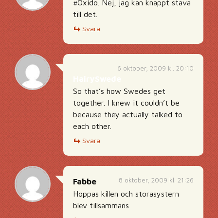
#Oxido. Nej, jag kan knappt stava
till det.
Svara
6 oktober, 2009 kl. 20:10
HairySwede
So that’s how Swedes get
together. I knew it couldn’t be
because they actually talked to
each other.
Svara
8 oktober, 2009 kl. 21:26
Fabbe
Hoppas killen och storasystern
blev tillsammans