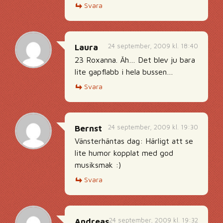
Svara
24 september, 2009 kl. 18:40
Laura
23 Roxanna. Äh… Det blev ju bara
lite gapflabb i hela bussen…
Svara
24 september, 2009 kl. 19:30
Bernst
Vänsterhäntas dag: Härligt att se
lite humor kopplat med god
musiksmak :)
Svara
24 september, 2009 kl. 19:32
Andreas