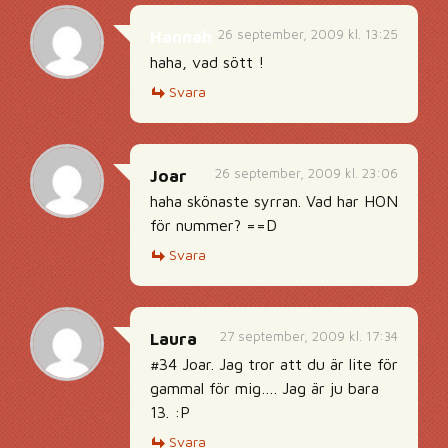
26 september, 2009 kl. 13:25
Hannah
haha, vad sött !
Svara
26 september, 2009 kl. 23:06
Joar
haha skönaste syrran. Vad har HON
för nummer? ==D
Svara
27 september, 2009 kl. 17:34
Laura
#34 Joar. Jag tror att du är lite för
gammal för mig…. Jag är ju bara
13. :P
Svara