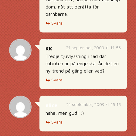
dom, nåt att berätta för
barnbarna.
Svara
24 september, 2009 kl. 14:56
KK
Tredje tjuvlyssning i rad där
rubriken är på engelska. Är det en
ny trend på gång eller vad?
Svara
24 september, 2009 kl. 15:18
alice
haha, men gud! :)
Svara