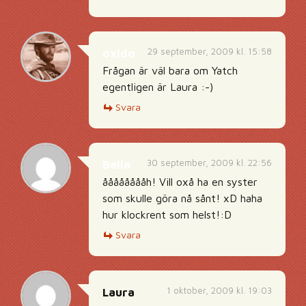
29 september, 2009 kl. 15:58
oxido
Frågan är väl bara om Yatch
egentligen är Laura :-)
Svara
30 september, 2009 kl. 22:56
Bella
ååååååååh! Vill oxå ha en syster
som skulle göra nå sånt! xD haha
hur klockrent som helst!:D
Svara
1 oktober, 2009 kl. 19:03
Laura