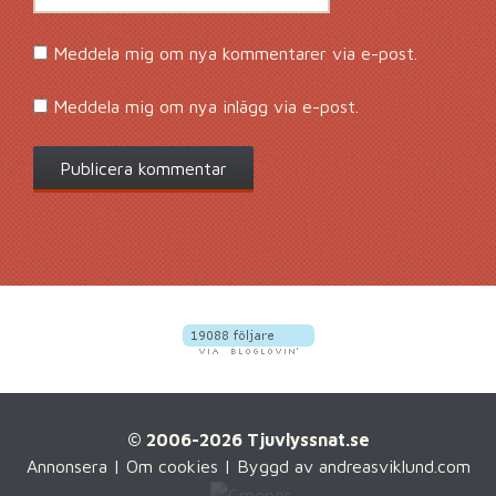
Meddela mig om nya kommentarer via e-post.
Meddela mig om nya inlägg via e-post.
© 2006-2026 Tjuvlyssnat.se
Annonsera
|
Om cookies
| Byggd av
andreasviklund.com