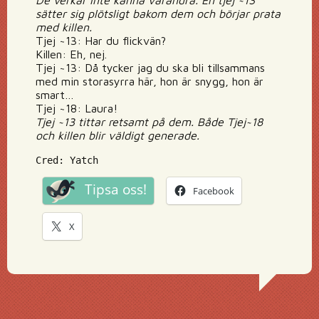
De verkar inte känna varandra. En tjej ~13
sätter sig plötsligt bakom dem och börjar prata
med killen.
Tjej ~13: Har du flickvän?
Killen: Eh, nej.
Tjej ~13: Då tycker jag du ska bli tillsammans
med min storasyrra här, hon är snygg, hon är
smart…
Tjej ~18: Laura!
Tjej ~13 tittar retsamt på dem. Både Tjej~18
och killen blir väldigt generade.
Cred: Yatch
Tipsa oss!
Facebook
X