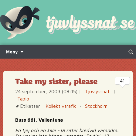
Hoppa
Sök
Meny
till
efte
innehåll
Take my sister, please
41
24 september, 2009 (08:15)
|
Tjuvlyssnat
|
Tapio
Etiketter:
Kollektivtrafik
·
Stockholm
Buss 661, Vallentuna
En tjej och en kille ~18 sitter bredvid varandra.