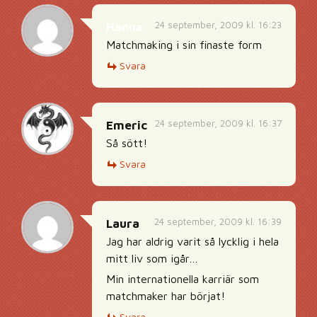
24 september, 2009 kl. 16:23
Hanna
Matchmaking i sin finaste form
Svara
24 september, 2009 kl. 16:37
Emeric
Så sött!
Svara
24 september, 2009 kl. 16:39
Laura
Jag har aldrig varit så lycklig i hela
mitt liv som igår…
Min internationella karriär som
matchmaker har börjat!
Svara