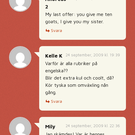
2
My last offer: you give me ten
goats, I give you my sister.
Svara
24 september, 2009 kl. 19:39
Kelle K
Varför är alla rubriker på
engelska??
Blir det extra kul och coolt, då?
Kör tyska som omväxling nån
gång.
Svara
24 september, 2009 kl. 22:36
Mily
Jag skämdes! Var är hennes