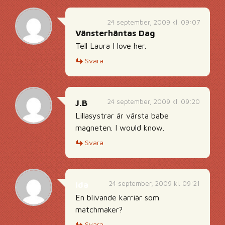
24 september, 2009 kl. 09:07
Vänsterhäntas Dag
Tell Laura I love her.
Svara
24 september, 2009 kl. 09:20
J.B
Lillasystrar är värsta babe
magneten. I would know.
Svara
24 september, 2009 kl. 09:21
Ida
En blivande karriär som
matchmaker?
Svara