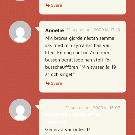
Svara
24 september, 2009 kl. 17:43
Annelie
Min brorsa gjorde nästan samma
sak med min syrra när han var
liten. En dag när han åkte med
bussen berättade han stolt för
busschauffören ”Min syster är 19
år och singel.”
Svara
24 september, 2009 kl. 18:07
Roxanna - kamp efter
cancern
Generad var ordet:P