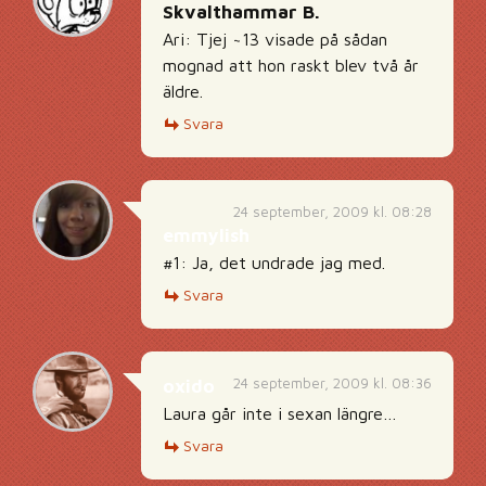
Skvalthammar B.
Ari: Tjej ~13 visade på sådan
mognad att hon raskt blev två år
äldre.
Svara
24 september, 2009 kl. 08:28
emmylish
#1: Ja, det undrade jag med.
Svara
24 september, 2009 kl. 08:36
oxido
Laura går inte i sexan längre…
Svara