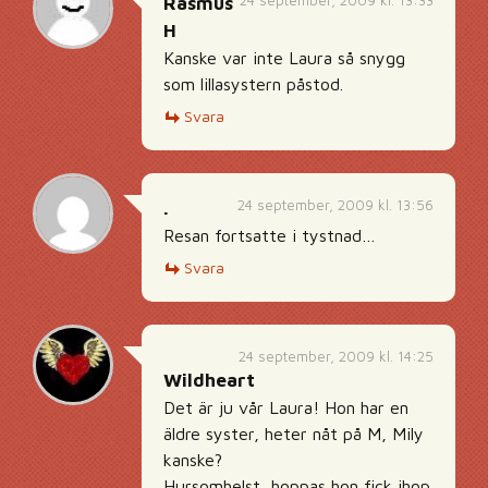
24 september, 2009 kl. 13:33
Rasmus
H
Kanske var inte Laura så snygg
som lillasystern påstod.
Svara
24 september, 2009 kl. 13:56
.
Resan fortsatte i tystnad…
Svara
24 september, 2009 kl. 14:25
Wildheart
Det är ju vår Laura! Hon har en
äldre syster, heter nåt på M, Mily
kanske?
Hursomhelst, hoppas hon fick ihop