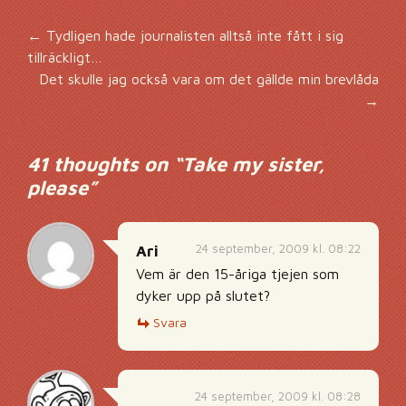
Inläggsnavigering
←
Tydligen hade journalisten alltså inte fått i sig
tillräckligt…
Det skulle jag också vara om det gällde min brevlåda
→
41 thoughts on “
Take my sister,
please
”
24 september, 2009 kl. 08:22
Ari
Vem är den 15-åriga tjejen som
dyker upp på slutet?
Svara
24 september, 2009 kl. 08:28