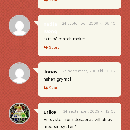
24 september, 2009 kl. 09:40
nadja
luong
skit på match maker…
Svara
24 september, 2009 kl. 10:02
Jonas
hahah grymt!
Svara
24 september, 2009 kl. 12:03
Erika
En syster som desperat vill bli av
med sin syster?