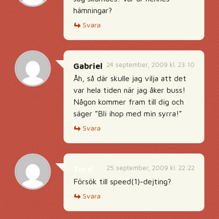
hämningar?
Svara
24 september, 2009 kl. 23:10
Gabriel
Åh, så där skulle jag vilja att det
var hela tiden när jag åker buss!
Någon kommer fram till dig och
säger ”Bli ihop med min syrra!”
Svara
25 september, 2009 kl. 22:22
Tord
Försök till speed(1)-dejting?
Svara