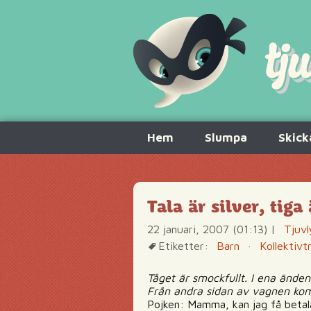
Hoppa
Hem
Slumpa
Skick
till
innehåll
Tala är silver, tiga 
22 januari, 2007 (01:13)
|
Tjuvl
Etiketter:
Barn
·
Kollektivt
Tåget är smockfullt. I ena ände
Från andra sidan av vagnen komm
Pojken: Mamma, kan jag få betal