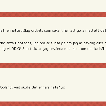
et, en jättetråkig ordvits som säkert har att göra med att det 
där äkta Upptåget, jag börjar funta på om jag är osynlig eller n
mig ALDRIG! Snart slutar jag använda mitt kort om de ska håll
pland, vad skulle det annars heta? ;o)