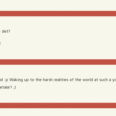
r det?
!
d :p Waking up to the harsh realities of the world at such a 
ala!! ;)