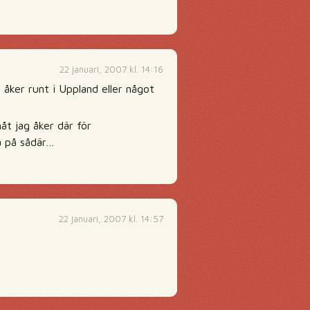
22 januari, 2007 kl. 14:16
åker runt i Uppland eller något
åt jag åker där för
a på sådär…
22 januari, 2007 kl. 14:57