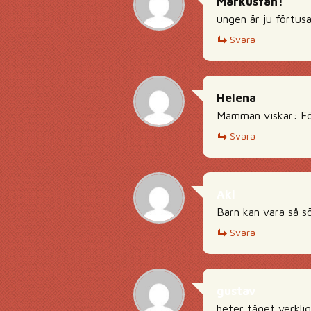
Markusfan!
ungen är ju förtusa
Svara
Helena
Mamman viskar: För
Svara
Aki
Barn kan vara så sö
Svara
gustav
heter tåget verkli