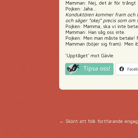
Mamman: Nej, det är för trångt 
Pojken: Jaha…
Konduktören kommer fram och bl
och säger ”okej” precis som om 
Pojken: Mamma, ska vi inte beta
Mamman: Han såg oss inte.
Pojken: Men man måste betala!
Mamman (böjer sig fram): Men ib
’Upptåget’ mot Gävle
Tipsa oss!
Face
Inläggsnavigering
←
Skönt att folk fortfarande engage