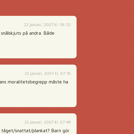
22 januari, 2007 kl. 06:52
 snålskjuts på andra. Både
22 januari, 2007 kl. 07:16
 hans moralitetsbegrepp måste ha
22 januari, 2007 kl. 07:48
tåget/snattat/plankat? Barn gör