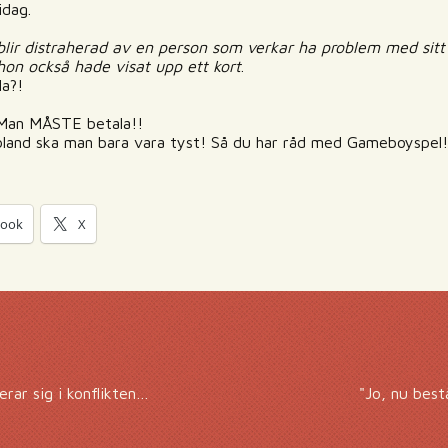
idag.
ir distraherad av en person som verkar ha problem med sitt
hon också hade visat upp ett kort
.
la?!
 Man MÅSTE betala!!
land ska man bara vara tyst! Så du har råd med Gameboyspel!
book
X
rar sig i konflikten…
"Jo, nu bes