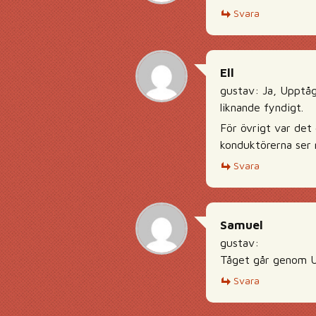
Svara
Ell
gustav: Ja, Upptåg
liknande fyndigt.
För övrigt var det 
konduktörerna ser 
Svara
Samuel
gustav:
Tåget går genom Up
Svara