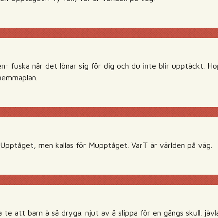
en: fuska när det lönar sig för dig och du inte blir upptäckt. 
hemmaplan.
Upptåget, men kallas för Mupptåget. VarT är världen på väg.
 te att barn ä så dryga. njut av å slippa för en gångs skull. jäv