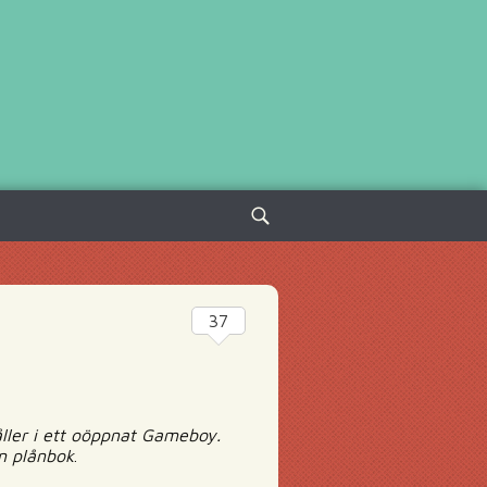
Sök
efter:
37
ller i ett oöppnat Gameboy.
n plånbok
.