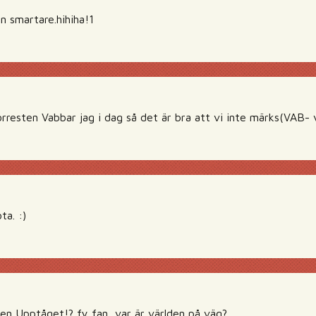
n smartare.hihiha!1
resten Vabbar jag i dag så det är bra att vi inte märks(VAB- 
ta. :)
gen Upptåget!? fy fan, var är världen på väg?