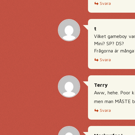
Svara
t
Vilket gameboy va
Mini? SP? DS?
Frågorna är många
Svara
Terry
Aww, hehe. Poor ki
men man MÅSTE bet
Svara