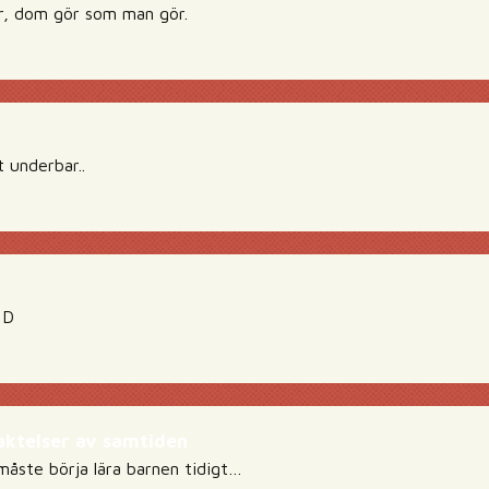
r, dom gör som man gör.
t underbar..
:D
aktelser av samtiden
åste börja lära barnen tidigt…