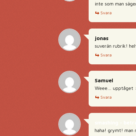
inte som man säge
Svara
jonas
suverän rubrik! hel
Svara
Samuel
Weee… upptåget 
Svara
smashing - betr
haha! grymt! man m