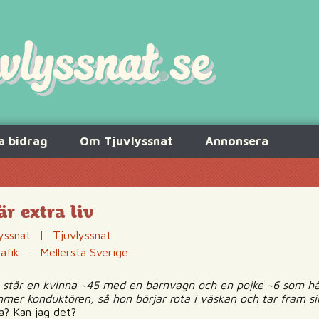
a bidrag
Om Tjuvlyssnat
Annonsera
är extra liv
yssnat
|
Tjuvlyssnat
rafik
·
Mellersta Sverige
n står en kvinna ~45 med en barnvagn och en pojke ~6 som hå
er konduktören, så hon börjar rota i väskan och tar fram si
a? Kan jag det?