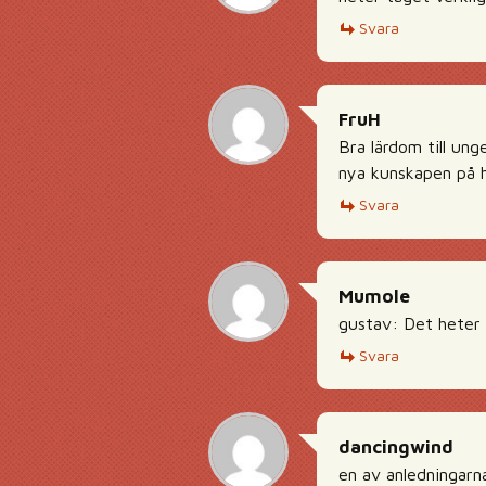
Svara
FruH
Bra lärdom till ung
nya kunskapen på 
Svara
Mumole
gustav: Det heter 
Svara
dancingwind
en av anledningarna