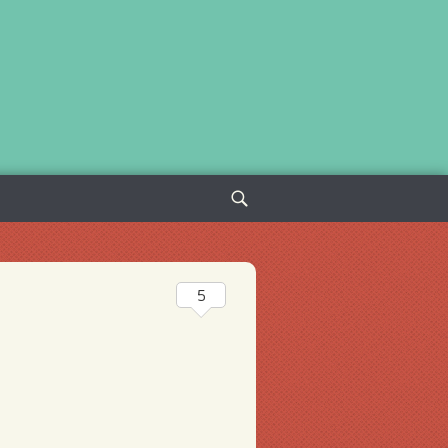
Sök
efter:
5