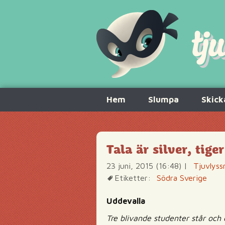
Hoppa
Hem
Slumpa
Skick
till
innehåll
Tala är silver, tige
23 juni, 2015 (16:48)
|
Tjuvlyss
Etiketter:
Södra Sverige
Uddevalla
Tre blivande studenter står och d