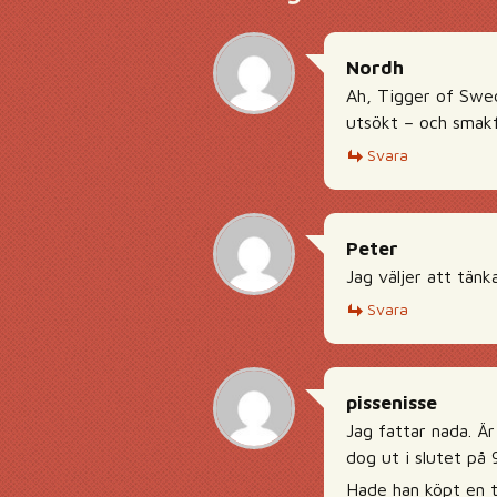
Nordh
Ah, Tigger of Swede
utsökt – och smakfu
Svara
Peter
Jag väljer att tänk
Svara
pissenisse
Jag fattar nada. Ä
dog ut i slutet på 
Hade han köpt en t