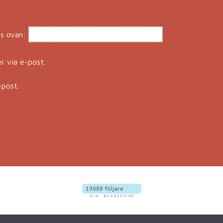
s ovan:
 via e-post.
-post.