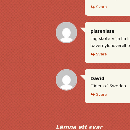
Svara
pissenisse
Jag skulle vilja h
bävernylonoverall o
Svara
David
Tiger of Sweden…
Svara
Lämna ett svar