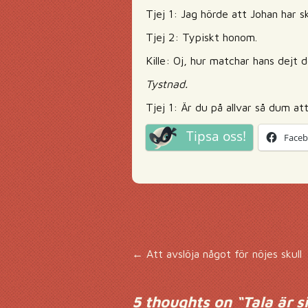
Tjej 1: Jag hörde att Johan har 
Tjej 2: Typiskt honom.
Kille: Oj, hur matchar hans dejt 
Tystnad.
Tjej 1: Är du på allvar så dum at
Tipsa oss!
Face
Inläggsnavigering
←
Att avslöja något för nöjes skull
5 thoughts on “
Tala är si