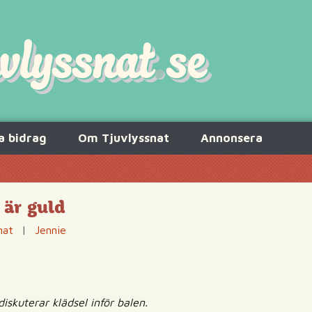
a bidrag
Om Tjuvlyssnat
Annonsera
r är guld
nat
|
Jennie
iskuterar klädsel inför balen.