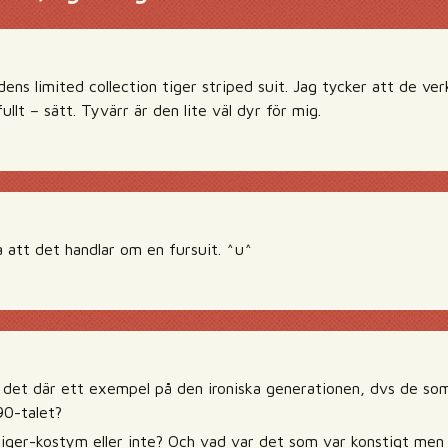
ns limited collection tiger striped suit. Jag tycker att de verk
llt – sätt. Tyvärr är den lite väl dyr för mig.
a att det handlar om en fursuit. ^u^
r det där ett exempel på den ironiska generationen, dvs de so
90-talet?
iger-kostym eller inte? Och vad var det som var konstigt men k