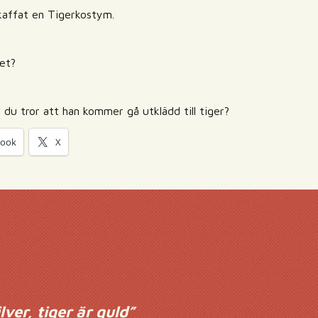
skaffat en Tigerkostym.
det?
t du tror att han kommer gå utklädd till tiger?
book
X
lver, tiger är guld
”